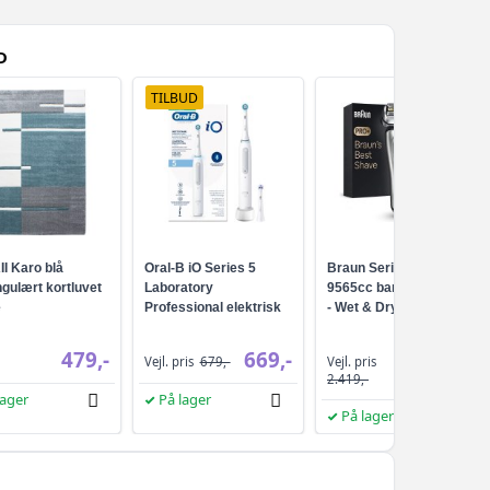
D
TILBUD
I Karo blå
Oral-B iO Series 5
Braun Series 9 Pro+
gulært kortluvet
Laboratory
9565cc barbermaskine
e
Professional elektrisk
- Wet & Dry, sølv
tandbørste - Hvid
479,-
669,-
Vejl. pris
Vejl. pris
679,-
2.219,-
2.419,-
lager
På lager
På lager