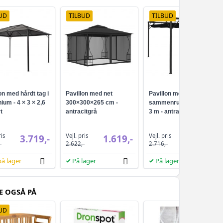
UD
TILBUD
TILBUD
on med hårdt tag i
Pavillon med net
Pavillon med
ium - 4 × 3 × 2,6
300×300×265 cm -
sammenrulleligt tag 3 ×
t
antracitgrå
3 m - antracitgrå
ris
Vejl. pris
Vejl. pris
3.719,-
1.619,-
1.719,-
-
2.622,-
2.716,-
på lager
På lager
På lager
E OGSÅ PÅ
UD