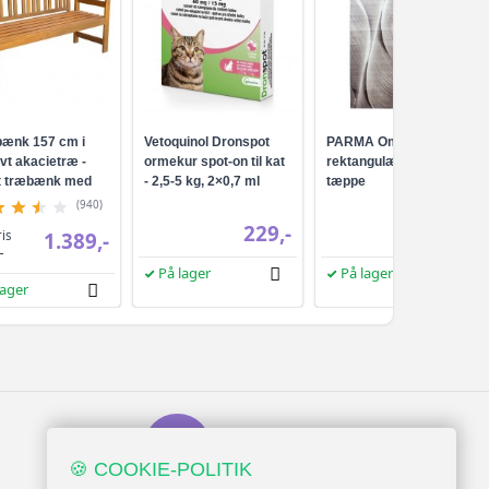
ænk 157 cm i
Vetoquinol Dronspot
PARMA Ombre brun
vt akacietræ -
ormekur spot-on til kat
rektangulært kortluvet
et træbænk med
- 2,5-5 kg, 2×0,7 ml
tæppe
n og armlæn
(940)
229,-
389,-
ris
1.389,-
-
På lager
På lager
lager
Serviceminded
Kundesupport
🍪 COOKIE-POLITIK