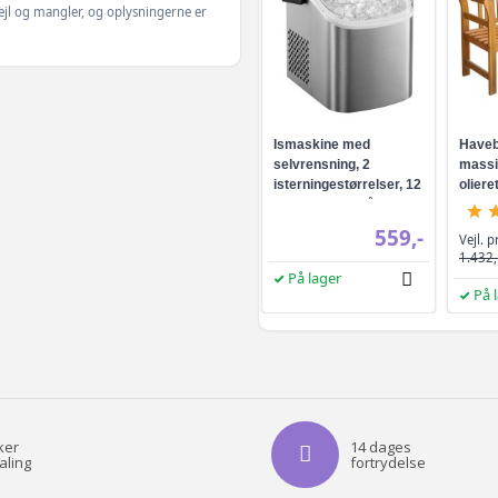
ejl og mangler, og oplysningerne er
Ismaskine med
Haveb
selvrensning, 2
massi
isterningestørrelser, 12
olier
kg/24 t - sølvgrå
ryglæ
559,-
Vejl. p
1.432,
På lager
På 
ker
14 dages
aling
fortrydelse