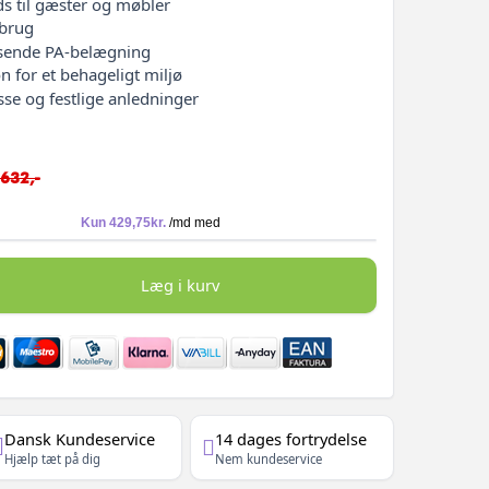
ds til gæster og møbler
 brug
isende PA-belægning
n for et behageligt miljø
asse og festlige anledninger
.632,-
Læg i kurv
Dansk Kundeservice
14 dages fortrydelse
Hjælp tæt på dig
Nem kundeservice