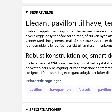
BESKRIVELSE
Elegant pavillon til have, t
Skab et hyggeligt samlingspunkt i haven med denne antr
giver skygge og ly for både sol og regn, så du kan nyde a
venner. Med sine generøse mål på 400 × 300 × 270 cm er de
loungemøbler eller buffet - perfekt til familiesammenkomste
Robust konstruktion og smart d
Stellet er lavet af
stål
, som giver høj robusthed og stabilite
polyester) har PA-belægning, er vandafvisende og fremm
Designet tilfører samtidig et elegant udtryk, der løfter din 
Relaterede søgninger
pavillon
havepavillon
festtelt
pavillon
SPECIFIKATIONER