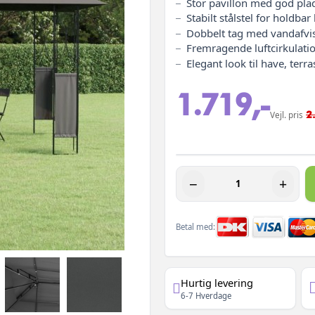
Stor pavillon med god pla
Stabilt stålstel for holdbar
Dobbelt tag med vandafv
Fremragende luftcirkulatio
Elegant look til have, terr
1.719,-
2
Vejl. pris
−
+
Betal med:
Hurtig levering
6-7 Hverdage