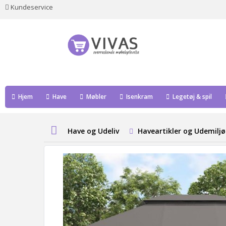
Kundeservice
Hjem
Have
Møbler
Isenkram
Legetøj & spil
Have og Udeliv
Haveartikler og Udemiljø