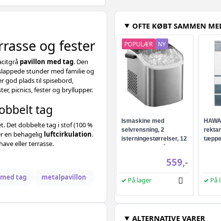
OFTE KØBT SAMMEN ME
errasse og fester
POPULÆR
NY
acitgrå
pavillon med tag
. Den
fslappede stunder med familie og
r god plads til spisebord,
r, picnics, fester og bryllupper.
obbelt tag
Ismaskine med
HAWAI
t. Det dobbelte tag i stof (100 %
selvrensning, 2
rektan
er en behagelig
luftcirkulation
.
isterningestørrelser, 12
tæpp
have eller terrasse.
kg/24 t - sølvgrå
559,-
 med tag
metalpavillon
På lager
På 
ALTERNATIVE VARER