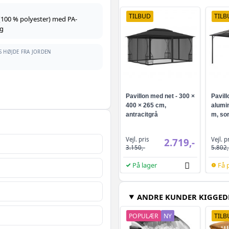
TILBUD
TILB
f (100 % polyester) med PA-
g
S HØJDE FRA JORDEN
Pavillon med net - 300 ×
Pavill
400 × 265 cm,
alumin
antracitgrå
m, sor
Vejl. pris
Vejl. p
2.719,-
3.150,-
5.802,
På lager
Få 
ANDRE KUNDER KIGGED
POPULÆR
NY
TILB