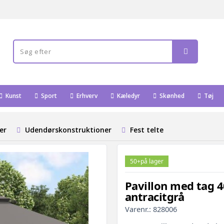
Kunst
Sport
Erhverv
Kæledyr
Skønhed
Tøj
er
Udendørskonstruktioner
Fest telte
50+
på lager
Pavillon med tag 40
antracitgrå
Varenr.:
828006