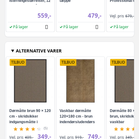
isterningestørrelser, 12
tæppe
Professional ele
kg/24 t - sølvgrå
tandbørste - Hvi
559,-
479,-
Vejl. pris
679,-
På lager
På lager
På lager
ALTERNATIVE VARER
TILBUD
TILBUD
TILBUD
Dørmåtte brun 90 × 120
Vaskbar dørmåtte
Dørmåtte 80 × 1
cm - skridsikker
120×180 cm - brun
brun, skridsikke
indgangsmåtte i
indendørs/udendørs
vaskbar
PP/PVC
(5)
349,-
749,-
Vejl. pris
409,-
Vejl. pris
919,-
Vejl. pris
349,-