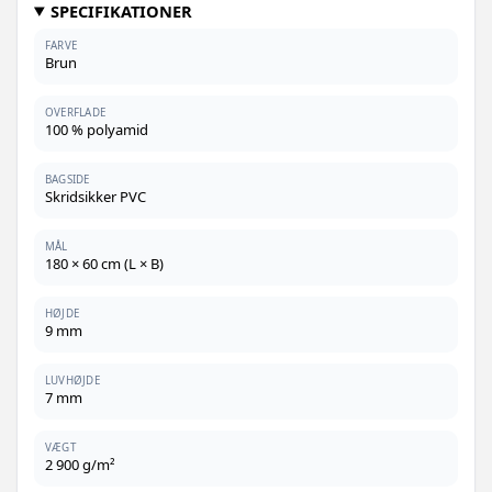
SPECIFIKATIONER
669,-
Rød - 90 x 150 cm - 1 stk
599,-
FARVE
Brun
469,-
Blå - 60 x 90 cm - 1 stk
OVERFLADE
644,-
100 % polyamid
Creme - 90 x 120 cm - 1 stk
459,-
394,-
BAGSIDE
Creme - 60 x 90 cm - 1 stk
Skridsikker PVC
359,-
714,-
Creme - 90 x 150 cm - 1 stk
MÅL
489,-
180 × 60 cm (L × B)
469,-
Lyserød - 60 x 90 cm - 1 stk
HØJDE
9 mm
716,-
Sort - 90 x 150 cm - 1 stk
519,-
LUVHØJDE
7 mm
910,-
Creme - 120 x 180 cm - 1 stk
729,-
VÆGT
534,-
2 900 g/m²
Rød - 90 x 120 cm - 1 stk
499,-