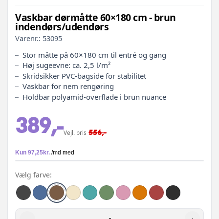
Vaskbar dørmåtte 60×180 cm - brun
indendørs/udendørs
Varenr.:
53095
Stor måtte på 60×180 cm til entré og gang
Høj sugeevne: ca. 2,5 l/m²
Skridsikker PVC-bagside for stabilitet
Vaskbar for nem rengøring
Holdbar polyamid-overflade i brun nuance
389,-
556,-
Vejl. pris
Vælg farve: