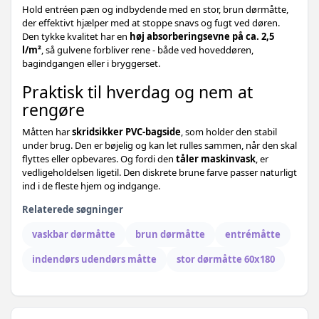
407,-
Hold entréen pæn og indbydende med en stor, brun dørmåtte,
cyan - 60 x 90 cm - 1 stk
379,-
der effektivt hjælper med at stoppe snavs og fugt ved døren.
Den tykke kvalitet har en
høj absorberingsevne på ca. 2,5
379,-
l/m²
, så gulvene forbliver rene - både ved hoveddøren,
Lyserød - 40 x 60 cm - 1 stk
bagindgangen eller i bryggerset.
582,-
Praktisk til hverdag og nem at
Antracitgrå - 90 x 120 cm - 1 stk
459,-
rengøre
582,-
cyan - 90 x 120 cm - 1 stk
459,-
Måtten har
skridsikker PVC-bagside
, som holder den stabil
under brug. Den er bøjelig og kan let rulles sammen, når den skal
669,-
flyttes eller opbevares. Og fordi den
Grøn - 90 x 150 cm - 1 stk
tåler maskinvask
, er
519,-
vedligeholdelsen ligetil. Den diskrete brune farve passer naturligt
919,-
ind i de fleste hjem og indgange.
Antracitgrå - 120 x 180 cm - 1 stk
729,-
Relaterede søgninger
882,-
Blå - 120 x 180 cm - 1 stk
789,-
vaskbar dørmåtte
brun dørmåtte
entrémåtte
919,-
indendørs udendørs måtte
stor dørmåtte 60x180
Rød - 120 x 180 cm - 1 stk
819,-
382,-
Rød - 60 x 90 cm - 1 stk
309,-