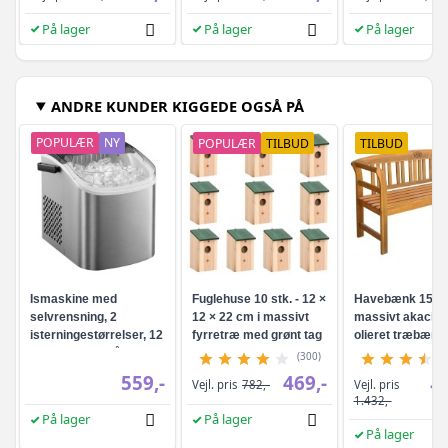
På lager
På lager
På lager
ANDRE KUNDER KIGGEDE OGSÅ PÅ
POPULÆR
NY
POPULÆR
TILBUD
TILBUD
Ismaskine med
Fuglehuse 10 stk. - 12 ×
Havebænk 157 c
selvrensning, 2
12 × 22 cm i massivt
massivt akaciet
isterningestørrelser, 12
fyrretræ med grønt tag
olieret træbænk
kg/24 t - sølvgrå
ryglæn og arml
(300)
559,-
469,-
Vejl. pris
Vejl. pris
782,-
1.
1.432,-
På lager
På lager
På lager