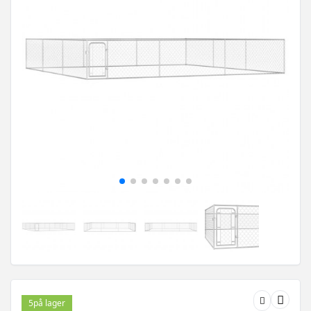
5
på lager