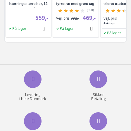
isterningestørrelser, 12
fyrretræ med grønt tag
olieret træbænk
kg/24 t - sølvgrå
ryglæn og arml
(300)
559,-
469,-
Vejl. pris
Vejl. pris
782,-
1.
1.432,-
På lager
På lager
På lager
Levering
Sikker
i hele Danmark
Betaling