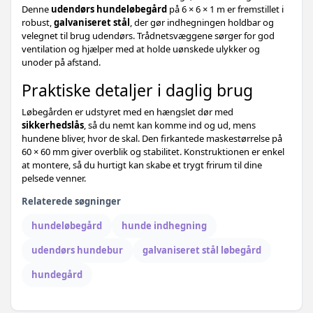
Denne
udendørs hundeløbegård
på 6 × 6 × 1 m er fremstillet i
robust,
galvaniseret stål
, der gør indhegningen holdbar og
velegnet til brug udendørs. Trådnetsvæggene sørger for god
ventilation og hjælper med at holde uønskede ulykker og
unoder på afstand.
Praktiske detaljer i daglig brug
Løbegården er udstyret med en hængslet dør med
sikkerhedslås
, så du nemt kan komme ind og ud, mens
hundene bliver, hvor de skal. Den firkantede maskestørrelse på
60 × 60 mm giver overblik og stabilitet. Konstruktionen er enkel
at montere, så du hurtigt kan skabe et trygt frirum til dine
pelsede venner.
Relaterede søgninger
hundeløbegård
hunde indhegning
udendørs hundebur
galvaniseret stål løbegård
hundegård