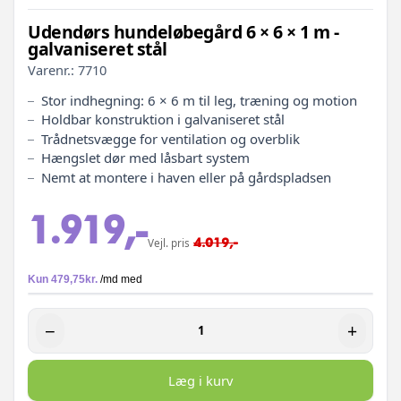
Udendørs hundeløbegård 6 × 6 × 1 m -
galvaniseret stål
Varenr.:
7710
Stor indhegning: 6 × 6 m til leg, træning og motion
Holdbar konstruktion i galvaniseret stål
Trådnetsvægge for ventilation og overblik
Hængslet dør med låsbart system
Nemt at montere i haven eller på gårdspladsen
1.919,-
4.019,-
Vejl. pris
−
+
Læg i kurv