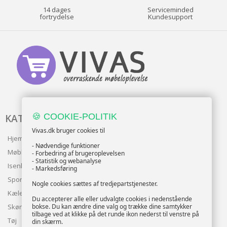
14 dages
Serviceminded
fortrydelse
Kundesupport
🍪 COOKIE-POLITIK
KATALOG
Vivas.dk bruger cookies til
Hjem & Have
- Nødvendige funktioner
Møbler
- Forbedring af brugeroplevelsen
- Statistik og webanalyse
Isenkram
- Markedsføring
Sport
Nogle cookies sættes af tredjepartstjenester.
Kæledyr
Du accepterer alle eller udvalgte cookies i nedenstående
bokse. Du kan ændre dine valg og trække dine samtykker
Skønhed
tilbage ved at klikke på det runde ikon nederst til venstre på
Tøj
din skærm.