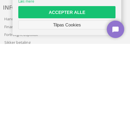
Læs mere
INFO
ACCEPTER ALLE
Handelsbetingelser
Tilpas Cookies
Finansering
Fortrolighedspolitik
Sikker betaling
Levering
Nyhedsbrev
Kundeservice
TILMELD NYHEDSBREV
TILMELD
Copyright © 2026 | CVR: DK41222093 | Alle rettigheder forbeholdes |
vivas.dk
🍪