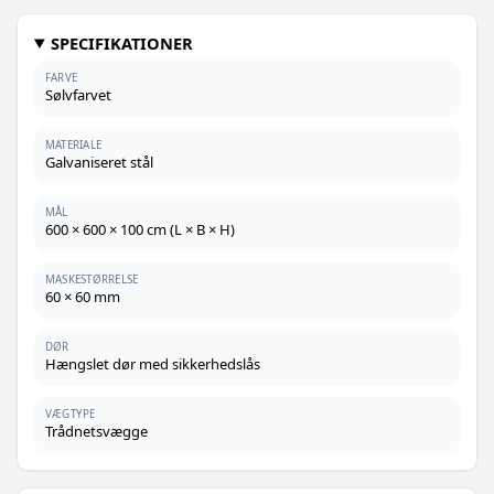
SPECIFIKATIONER
FARVE
Sølvfarvet
MATERIALE
Galvaniseret stål
MÅL
600 × 600 × 100 cm (L × B × H)
MASKESTØRRELSE
60 × 60 mm
DØR
Hængslet dør med sikkerhedslås
VÆGTYPE
Trådnetsvægge