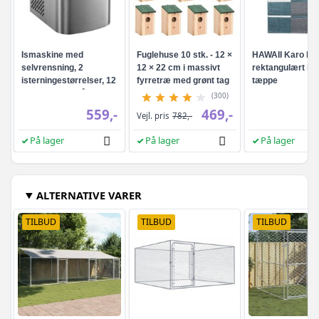
Ismaskine med
Fuglehuse 10 stk. - 12 ×
HAWAII Karo blå
selvrensning, 2
12 × 22 cm i massivt
rektangulært kor
isterningestørrelser, 12
fyrretræ med grønt tag
tæppe
kg/24 t - sølvgrå
(300)
559,-
469,-
Vejl. pris
782,-
På lager
På lager
På lager
ALTERNATIVE VARER
TILBUD
TILBUD
TILBUD