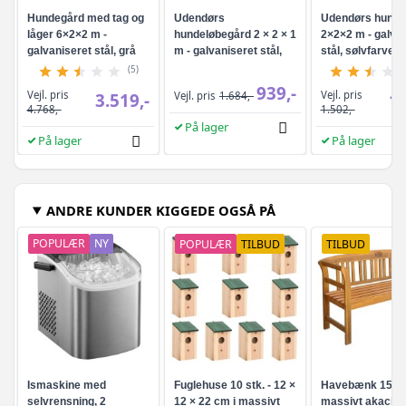
Hundegård med tag og
Udendørs
Udendørs hunde
låger 6×2×2 m -
hundeløbegård 2 × 2 × 1
2×2×2 m - galva
galvaniseret stål, grå
m - galvaniseret stål,
stål, sølvfarvet
sølv
(5)
939,-
Vejl. pris
Vejl. pris
3.519,-
Vejl. pris
1.684,-
1.
4.768,-
1.502,-
På lager
På lager
På lager
ANDRE KUNDER KIGGEDE OGSÅ PÅ
POPULÆR
NY
POPULÆR
TILBUD
TILBUD
Ismaskine med
Fuglehuse 10 stk. - 12 ×
Havebænk 157 c
selvrensning, 2
12 × 22 cm i massivt
massivt akaciet