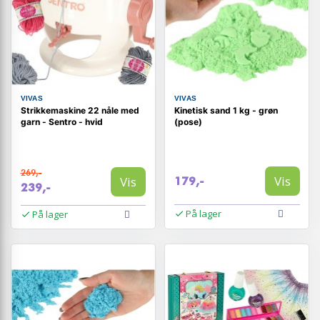
VIVAS
VIVAS
Strikkemaskine 22 nåle med
Kinetisk sand 1 kg - grøn
garn - Sentro - hvid
(pose)
269,-
Vis
Vis
179,-
239,-
På lager
På lager