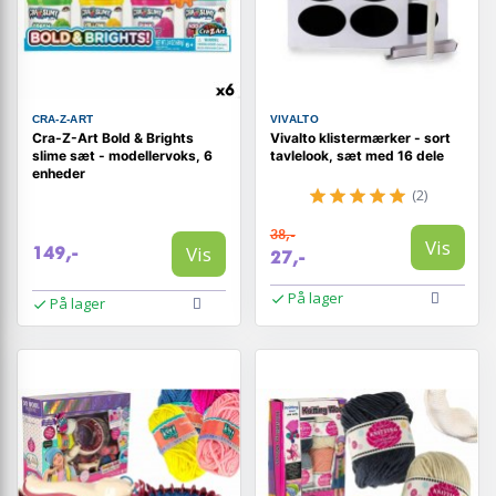
CRA-Z-ART
VIVALTO
Cra-Z-Art Bold & Brights
Vivalto klistermærker - sort
slime sæt - modellervoks, 6
tavlelook, sæt med 16 dele
enheder
(2)
38,-
Vis
Vis
149,-
27,-
På lager
På lager