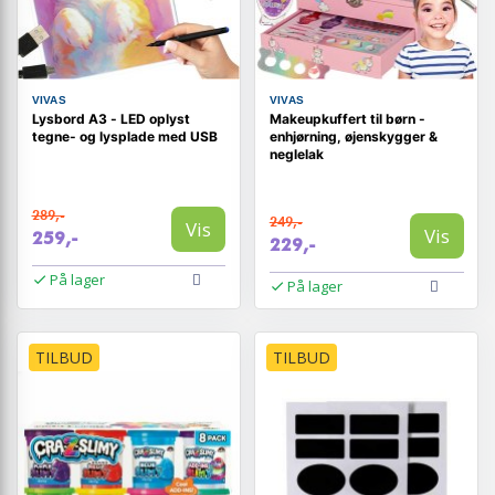
VIVAS
VIVAS
Lysbord A3 - LED oplyst
Makeupkuffert til børn -
tegne- og lysplade med USB
enhjørning, øjenskygger &
neglelak
289,-
249,-
Vis
Vis
259,-
229,-
På lager
På lager
TILBUD
TILBUD