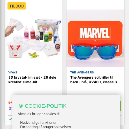
TILBUD
VIVAS
THE AVENGERS
3D krystal-lim sæt - 26 dele
The Avengers solbriller til
kreativt slime-kit
børn - blå, UV400, klasse 3
279,-
79,-
Vis
Vis
🍪 COOKIE-POLITIK
229,-
39,-
Vivas.dk bruger cookies til
På lager
På lager
- Nødvendige funktioner
- Forbedring af brugeroplevelsen