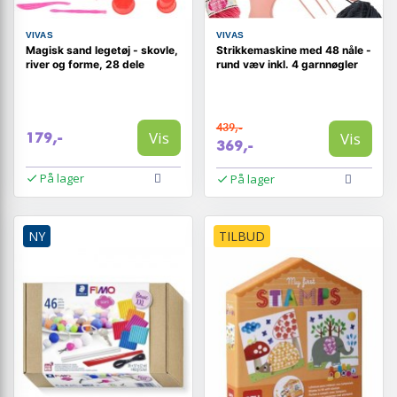
VIVAS
VIVAS
Magisk sand legetøj - skovle,
Strikkemaskine med 48 nåle -
river og forme, 28 dele
rund væv inkl. 4 garnnøgler
439,-
Vis
Vis
179,-
369,-
På lager
På lager
NY
TILBUD