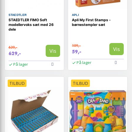
STAEDTLER
APLI
STAEDTLER FIMO Soft
Apli My First Stamps -
modellervoks sæt med 26
børnestempler sæt
dele
109,-
639,-
Vis
Vis
59,-
629,-
På lager
På lager
TILBUD
TILBUD