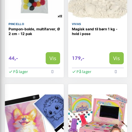
PINCELLO
VIVAS
Pompon-bolde, multifarver, Ø
Magisk sand til børn 1 kg -
2 cm - 12 pak
hvid i pose
Vis
Vis
44,-
179,-
På lager
På lager