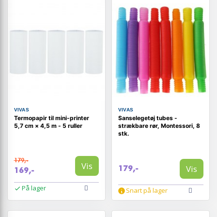
VIVAS
VIVAS
Termopapir til mini-printer
Sanselegetøj tubes -
5,7 cm × 4,5 m - 5 ruller
strækbare rør, Montessori, 8
stk.
179,-
Vis
Vis
179,-
169,-
På lager
Snart på lager