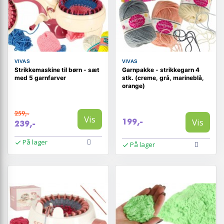
VIVAS
VIVAS
Strikkemaskine til børn - sæt
Garnpakke - strikkegarn 4
med 5 garnfarver
stk. (creme, grå, marineblå,
orange)
259,-
Vis
Vis
199,-
239,-
På lager
På lager