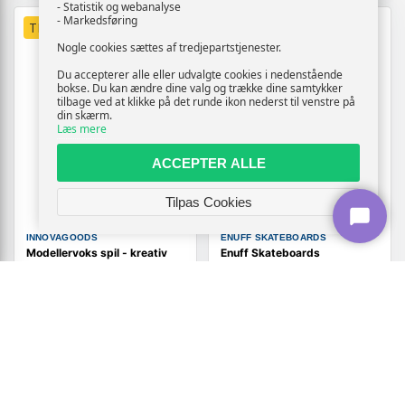
- Statistik og webanalyse
- Markedsføring
TILBUD
TILBUD
Nogle cookies sættes af tredjepartstjenester.
Du accepterer alle eller udvalgte cookies i nedenstående
bokse. Du kan ændre dine valg og trække dine samtykker
tilbage ved at klikke på det runde ikon nederst til venstre på
din skærm.
Læs mere
ACCEPTER ALLE
Tilpas Cookies
INNOVAGOODS
ENUFF SKATEBOARDS
Modellervoks spil - kreativ
Enuff Skateboards
leg for børn 3+ (OUTLET B)
klistermærker - Sort
229,-
139,-
Vis
Vis
139,-
49,-
På lager
På lager