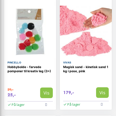
PINCELLO
VIVAS
Hobbybolde - farvede
Magisk sand - kinetisk sand 1
pomponer til kreativ leg (3+)
kg i pose, pink
29,-
Vis
Vis
179,-
25,-
På lager
På lager