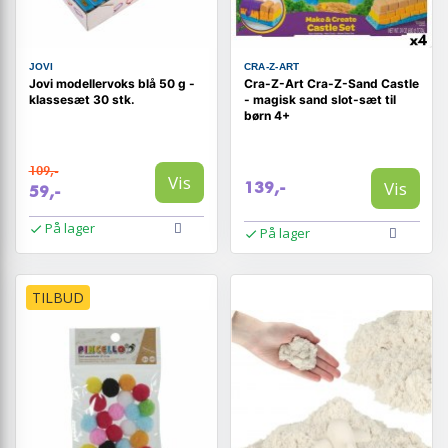
JOVI
CRA-Z-ART
Jovi modellervoks blå 50 g -
Cra-Z-Art Cra-Z-Sand Castle
klassesæt 30 stk.
- magisk sand slot-sæt til
børn 4+
109,-
Vis
Vis
139,-
59,-
På lager
På lager
TILBUD