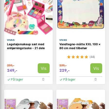
VIVAS
VIVAS
Legetøjsmakeup sæt med
Vandtegne-måtte XXL 100 ×
enhjørningstaske - 21 dele
80 cm med tilbehør
(44)
259,-
239,-
Vis
Vis
249,-
229,-
På lager
På lager