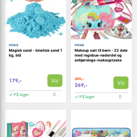
VIVAS
VIVAS
Magisk sand - kinetisk sand 1
Makeup sæt til børn - 22 dele
kg, blå
med regnbue-nederdel og
enhjørninge-makeuptaske
309,-
Vis
179,-
Vis
269,-
På lager
På lager