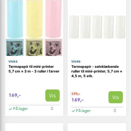
VIVAS
VIVAS
Termopapir til mini-printer
Termopapir - selvklæbende
5,7 cm × 3 m - 3 ruller i farver
ruller til mini-printer, 5,7 cm ×
4,5 m, 5 stk.
179,-
Vis
169,-
Vis
169,-
På lager
På lager