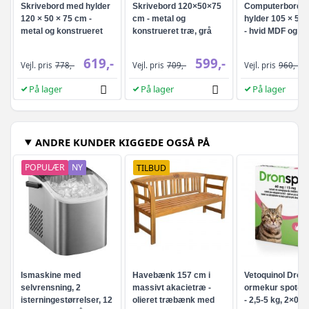
Skrivebord med hylder
Skrivebord 120×50×75
Computerbord 
120 × 50 × 75 cm -
cm - metal og
hylder 105 × 50 
metal og konstrueret
konstrueret træ, grå
- hvid MDF og me
træ i sonoma-eg
sonoma-eg
619,-
599,-
Vejl. pris
778,-
Vejl. pris
709,-
Vejl. pris
960,-
På lager
På lager
På lager
ANDRE KUNDER KIGGEDE OGSÅ PÅ
POPULÆR
NY
TILBUD
Ismaskine med
Havebænk 157 cm i
Vetoquinol Dron
selvrensning, 2
massivt akacietræ -
ormekur spot-on 
isterningestørrelser, 12
olieret træbænk med
- 2,5-5 kg, 2×0,7