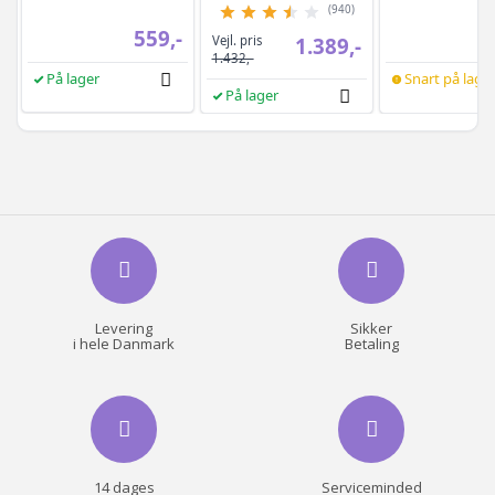
kg/24 t - sølvgrå
ryglæn og armlæn
(940)
559,-
Vejl. pris
1.389,-
1.432,-
På lager
Snart på lage
På lager
Levering
Sikker
i hele Danmark
Betaling
14 dages
Serviceminded