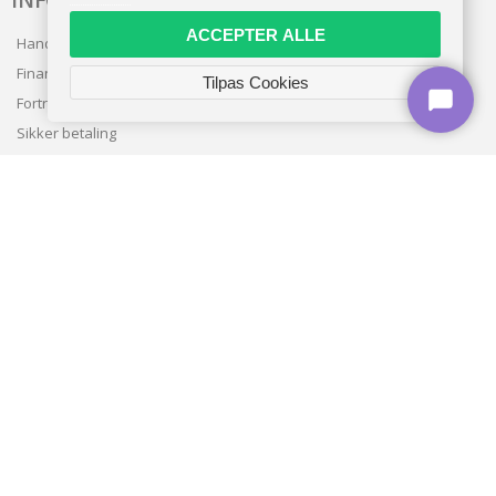
INFO
ACCEPTER ALLE
Handelsbetingelser
Finansering
Tilpas Cookies
Fortrolighedspolitik
Sikker betaling
Levering
Nyhedsbrev
Kundeservice
TILMELD NYHEDSBREV
TILMELD
Copyright © 2026 | CVR: DK41222093 | Alle rettigheder forbeholdes |
vivas.dk
🍪