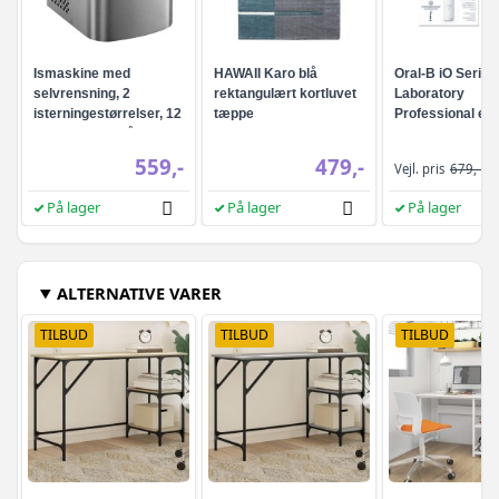
Ismaskine med
HAWAII Karo blå
Oral-B iO Series
selvrensning, 2
rektangulært kortluvet
Laboratory
isterningestørrelser, 12
tæppe
Professional ele
kg/24 t - sølvgrå
tandbørste - Hvi
559,-
479,-
Vejl. pris
679,-
På lager
På lager
På lager
ALTERNATIVE VARER
TILBUD
TILBUD
TILBUD