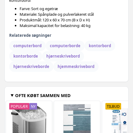
kontorbord!
Farve: Sort og egetræ
Materiale: Spånplade og pulverlakeret stål
Produktmål: 120 x 60 x 70 cm (B x D x H)
Maksimal kapacitet for belastning: 40 kg
Relaterede søgninger
computerbord
computerborde
kontorbord
kontorborde
hjørneskrivebord
hjørneskriveborde
hjemmeskrivebord
OFTE KØBT SAMMEN MED
POPULÆR
NY
TILBUD