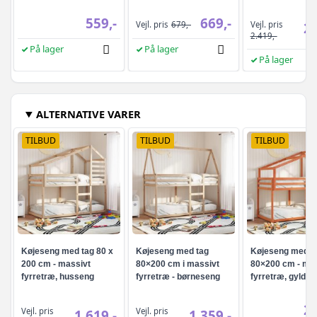
kg/24 t - sølvgrå
tandbørste - Hvid
559,-
669,-
Vejl. pris
Vejl. pris
679,-
2.
2.419,-
På lager
På lager
På lager
ALTERNATIVE VARER
TILBUD
TILBUD
TILBUD
Køjeseng med tag 80 x
Køjeseng med tag
Køjeseng med t
200 cm - massivt
80×200 cm i massivt
80×200 cm - mas
fyrretræ, husseng
fyrretræ - børneseng
fyrretræ, gylden
design
med husseng-stel
2.
Vejl. pris
Vejl. pris
1.619,-
1.359,-