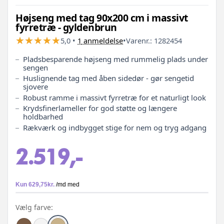
Højseng med tag 90x200 cm i massivt
fyrretræ - gyldenbrun
★
★
★
★
★
★
★
★
★
★
5,0
•
1
anmeldelse
•
Varenr.:
1282454
Pladsbesparende højseng med rummelig plads under
sengen
Huslignende tag med åben sidedør - gør sengetid
sjovere
Robust ramme i massivt fyrretræ for et naturligt look
Krydsfinerlameller for god støtte og længere
holdbarhed
Rækværk og indbygget stige for nem og tryg adgang
2.519,-
Vælg farve: