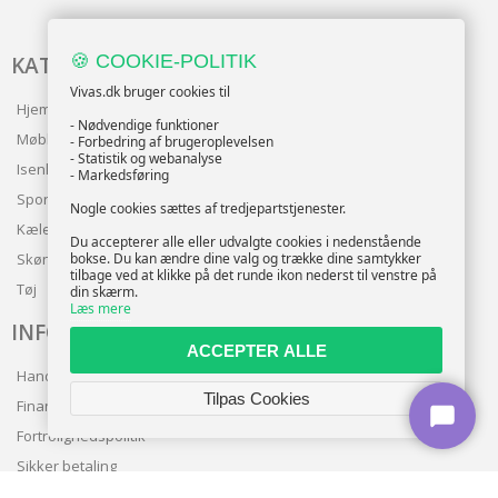
🍪 COOKIE-POLITIK
KATALOG
Vivas.dk bruger cookies til
Hjem & Have
- Nødvendige funktioner
Møbler
- Forbedring af brugeroplevelsen
- Statistik og webanalyse
Isenkram
- Markedsføring
Sport
Nogle cookies sættes af tredjepartstjenester.
Kæledyr
Du accepterer alle eller udvalgte cookies i nedenstående
bokse. Du kan ændre dine valg og trække dine samtykker
Skønhed
tilbage ved at klikke på det runde ikon nederst til venstre på
Tøj
din skærm.
Læs mere
INFO
ACCEPTER ALLE
Handelsbetingelser
Tilpas Cookies
Finansering
Fortrolighedspolitik
Sikker betaling
Levering