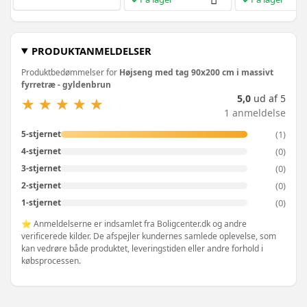
PRODUKTANMELDELSER
Produktbedømmelser for
Højseng med tag 90x200 cm i massivt
fyrretræ - gyldenbrun
5,0
ud af 5
★
★
★
★
★
★
★
★
★
★
1 anmeldelse
(1)
5-stjernet
(0)
4-stjernet
(0)
3-stjernet
(0)
2-stjernet
(0)
1-stjernet
⭐ Anmeldelserne er indsamlet fra Boligcenter.dk og andre
verificerede kilder. De afspejler kundernes samlede oplevelse, som
kan vedrøre både produktet, leveringstiden eller andre forhold i
købsprocessen.