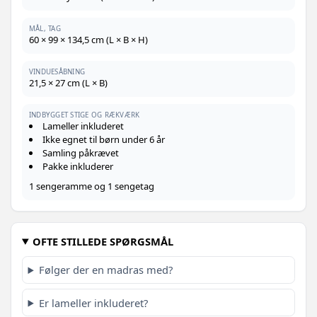
MÅL, TAG
60 × 99 × 134,5 cm (L × B × H)
VINDUESÅBNING
21,5 × 27 cm (L × B)
INDBYGGET STIGE OG RÆKVÆRK
Lameller inkluderet
Ikke egnet til børn under 6 år
Samling påkrævet
Pakke inkluderer
1 sengeramme og 1 sengetag
OFTE STILLEDE SPØRGSMÅL
Følger der en madras med?
Er lameller inkluderet?