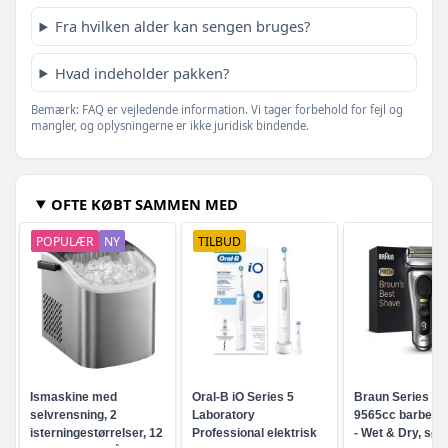
Fra hvilken alder kan sengen bruges?
Hvad indeholder pakken?
Bemærk: FAQ er vejledende information. Vi tager forbehold for fejl og
mangler, og oplysningerne er ikke juridisk bindende.
OFTE KØBT SAMMEN MED
POPULÆR
NY
TILBUD
Ismaskine med
Oral-B iO Series 5
Braun Series 9 
selvrensning, 2
Laboratory
9565cc barberm
isterningestørrelser, 12
Professional elektrisk
- Wet & Dry, sølv