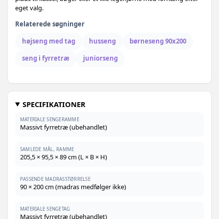
eget valg.
Relaterede søgninger
højseng med tag
husseng
børneseng 90x200
seng i fyrretræ
juniorseng
SPECIFIKATIONER
MATERIALE SENGERAMME
Massivt fyrretræ (ubehandlet)
SAMLEDE MÅL, RAMME
205,5 × 95,5 × 89 cm (L × B × H)
PASSENDE MADRASSTØRRELSE
90 × 200 cm (madras medfølger ikke)
MATERIALE SENGETAG
Massivt fyrretræ (ubehandlet)