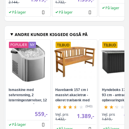
2.144,-
1.732,-
På lager
På lager
På lager
ANDRE KUNDER KIGGEDE OGSÅ PÅ
POPULÆR
NY
TILBUD
TILBUD
Ismaskine med
Havebænk 157 cm i
Hyndeboks 171 ×
selvrensning, 2
massivt akacietræ -
93 cm - antracitg
isterningestørrelser, 12
olieret træbænk med
opbevaringskas
kg/24 t - sølvgrå
ryglæn og armlæn
(940)
559,-
Vejl. pris
Vejl. pris
1.389,-
1.
1.432,-
1.619,-
På lager
På lager
På lager