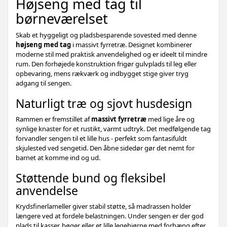
Højseng med tag til
børneværelset
Skab et hyggeligt og pladsbesparende sovested med denne
højseng med tag
i massivt fyrretræ. Designet kombinerer
moderne stil med praktisk anvendelighed og er ideelt til mindre
rum. Den forhøjede konstruktion frigør gulvplads til leg eller
opbevaring, mens rækværk og indbygget stige giver tryg
adgang til sengen.
Naturligt træ og sjovt husdesign
Rammen er fremstillet af
massivt fyrretræ
med lige åre og
synlige knaster for et rustikt, varmt udtryk. Det medfølgende tag
forvandler sengen til et lille hus - perfekt som fantasifuldt
skjulested ved sengetid. Den åbne sidedør gør det nemt for
barnet at komme ind og ud.
Støttende bund og fleksibel
anvendelse
Krydsfinerlameller giver stabil støtte, så madrassen holder
længere ved at fordele belastningen. Under sengen er der god
plads til kasser, bøger eller et lille legehjørne med forhæng efter