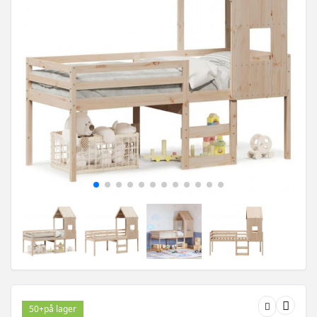
50+
på lager