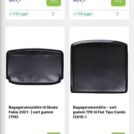
Vis
Vis
409,-
409,-
På lager
På lager
Bagagerumsmåtte til Skoda
Bagagerumsmåtte - sort
Fabia 2021- | sort gummi
gummi TPE til Fiat Tipo Combi
(TPE)
(2016-)