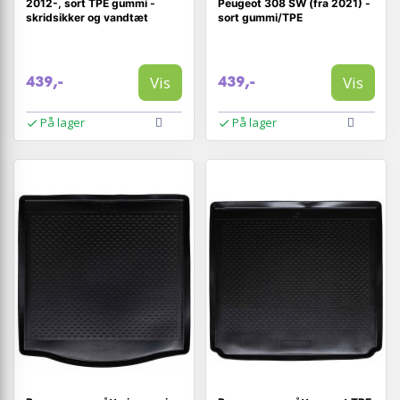
2012-, sort TPE gummi -
Peugeot 308 SW (fra 2021) -
skridsikker og vandtæt
sort gummi/TPE
Vis
Vis
439,-
439,-
På lager
På lager