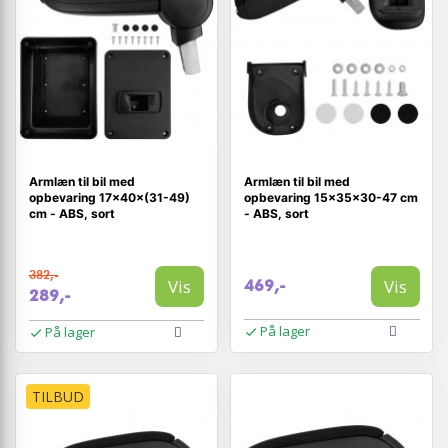
Armlæn til bil med
Armlæn til bil med
opbevaring 17×40×(31-49)
opbevaring 15×35×30-47 cm
cm - ABS, sort
- ABS, sort
382,-
Vis
Vis
469,-
289,-
På lager
På lager
TILBUD