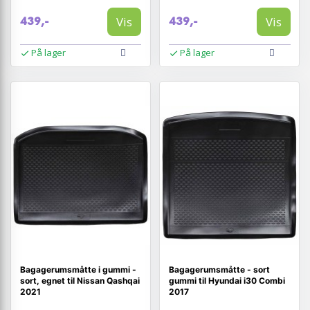
Vis
Vis
439,-
439,-
På lager
På lager
Bagagerumsmåtte i gummi -
Bagagerumsmåtte - sort
sort, egnet til Nissan Qashqai
gummi til Hyundai i30 Combi
2021
2017