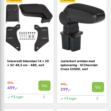
Universelt bilarmlæn 14 × 30
Justerbart armlæn med
× 32-48,5 cm - ABS, sort
opbevaring - til Chevrolet
Cruze (2009), sort
494,-
490,-
Vis
Vis
459,-
299,-
På lager
På lager