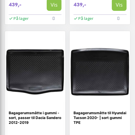
Vis
Vis
439,-
439,-
På lager
På lager
Bagagerumsmåtte i gummi -
Bagagerumsmåtte til Hyundai
sort, passer til Dacia Sandero
Tucson 2020- | sort gummi
2012-2019
TPE