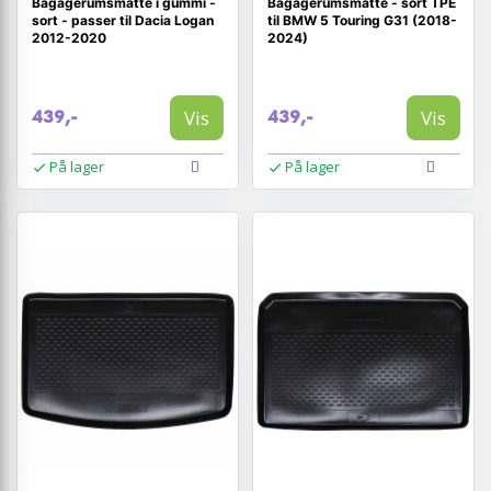
Bagagerumsmåtte i gummi -
Bagagerumsmåtte - sort TPE
sort - passer til Dacia Logan
til BMW 5 Touring G31 (2018-
2012-2020
2024)
Vis
Vis
439,-
439,-
På lager
På lager