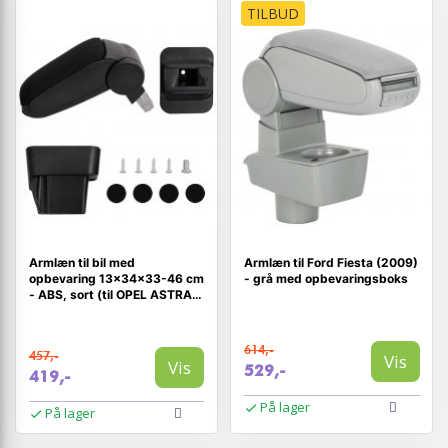
TILBUD
Armlæn til bil med
Armlæn til Ford Fiesta (2009)
opbevaring 13×34×33-46 cm
- grå med opbevaringsboks
- ABS, sort (til OPEL ASTRA H
2004-2010)
614,-
457,-
Vis
Vis
529,-
419,-
På lager
På lager