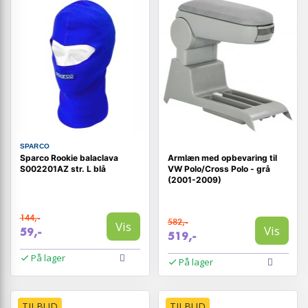
SPARCO
Sparco Rookie balaclava
Armlæn med opbevaring til
S002201AZ str. L blå
VW Polo/Cross Polo - grå
(2001-2009)
144,-
582,-
Vis
Vis
59,-
519,-
På lager
På lager
TILBUD
TILBUD