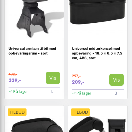
Universal armlæn til bil med
Universel midterkonsol med
opbevaringsrum - sort
opbevaring - 18,5 × 6,5 × 7,5
cm, ABS, sort
432,-
257,-
Vis
Vis
339,-
209,-
På lager
På lager
TILBUD
TILBUD