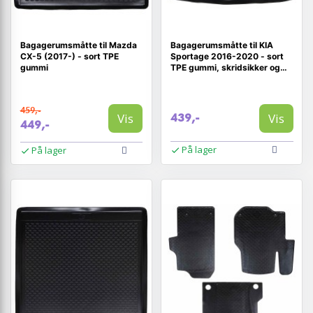
Bagagerumsmåtte til Mazda
Bagagerumsmåtte til KIA
CX-5 (2017-) - sort TPE
Sportage 2016-2020 - sort
gummi
TPE gummi, skridsikker og
vandtæt
459,-
Vis
Vis
439,-
449,-
På lager
På lager