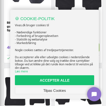
🍪 COOKIE-POLITIK
Bilmåtter 2 stk - sort
Bilmåtter i gummi - 4 stk,
Vivas.dk bruger cookies til
gummi/TPE til Mercedes
sort, passer til VW Passat B8
Sprinter (W907) 2018→
2014-2023
- Nødvendige funktioner
- Forbedring af brugeroplevelsen
- Statistik og webanalyse
- Markedsføring
Vis
Vis
489,-
589,-
Nogle cookies sættes af tredjepartstjenester.
Du accepterer alle eller udvalgte cookies i nedenstående
På lager
På lager
bokse. Du kan ændre dine valg og trække dine samtykker
tilbage ved at klikke på det runde ikon nederst til venstre på
din skærm.
Læs mere
ACCEPTER ALLE
Tilpas Cookies