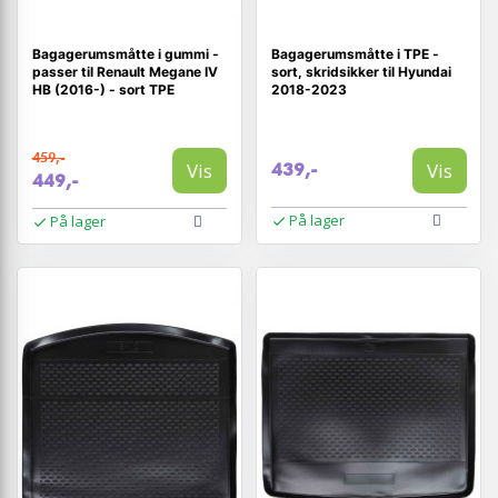
Bagagerumsmåtte i gummi -
Bagagerumsmåtte i TPE -
passer til Renault Megane IV
sort, skridsikker til Hyundai
HB (2016-) - sort TPE
2018-2023
459,-
Vis
Vis
439,-
449,-
På lager
På lager