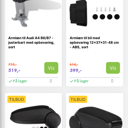
Armlæn til Audi A4 B6/B7 -
Armlæn til bil med
justerbart med opbevaring,
opbevaring 12×37×31-48 cm
sort
- ABS, sort
719,-
614,-
Vis
Vis
519,-
399,-
På lager
På lager
TILBUD
TILBUD