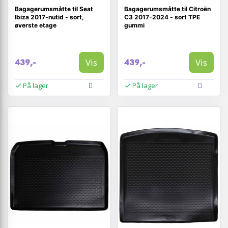
Bagagerumsmåtte til Seat
Bagagerumsmåtte til Citroën
Ibiza 2017-nutid - sort,
C3 2017-2024 - sort TPE
øverste etage
gummi
Vis
Vis
439,-
439,-
På lager
På lager