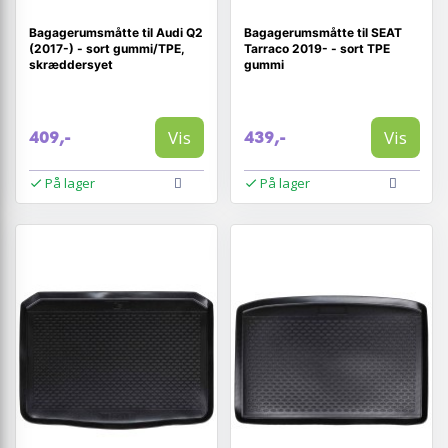
Bagagerumsmåtte til Audi Q2
Bagagerumsmåtte til SEAT
(2017-) - sort gummi/TPE,
Tarraco 2019- - sort TPE
skræddersyet
gummi
Vis
Vis
409,-
439,-
På lager
På lager