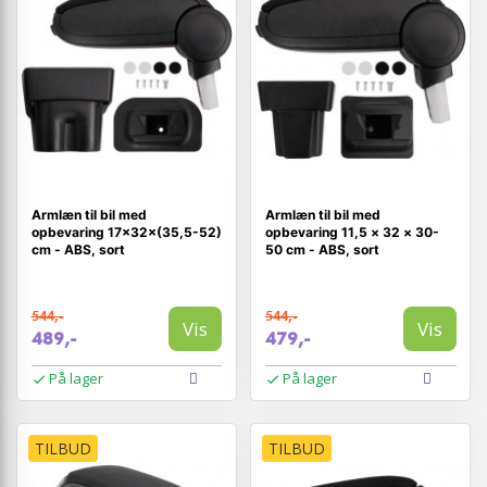
Armlæn til bil med
Armlæn til bil med
opbevaring 17×32×(35,5-52)
opbevaring 11,5 × 32 × 30-
cm - ABS, sort
50 cm - ABS, sort
544,-
544,-
Vis
Vis
489,-
479,-
På lager
På lager
TILBUD
TILBUD