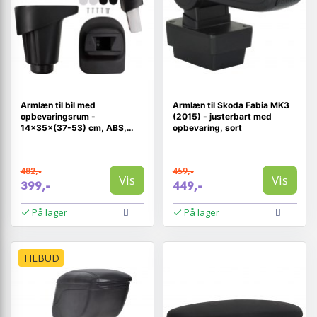
Armlæn til bil med
Armlæn til Skoda Fabia MK3
opbevaringsrum -
(2015) - justerbart med
14×35×(37-53) cm, ABS,
opbevaring, sort
sort
482,-
459,-
Vis
Vis
399,-
449,-
På lager
På lager
TILBUD