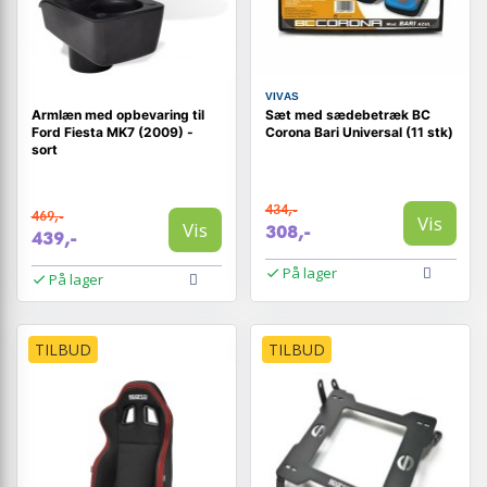
VIVAS
Armlæn med opbevaring til
Sæt med sædebetræk BC
Ford Fiesta MK7 (2009) -
Corona Bari Universal (11 stk)
sort
434,-
469,-
Vis
Vis
308,-
439,-
På lager
På lager
TILBUD
TILBUD