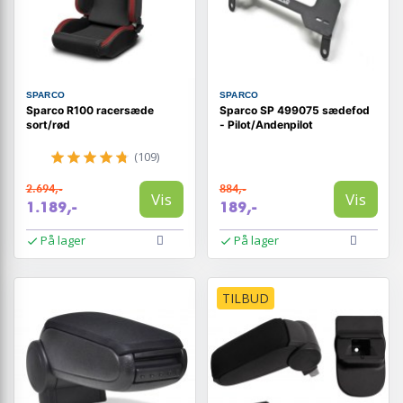
SPARCO
SPARCO
Sparco R100 racersæde
Sparco SP 499075 sædefod
sort/rød
- Pilot/Andenpilot
(109)
2.694,-
884,-
Vis
Vis
1.189,-
189,-
På lager
På lager
TILBUD