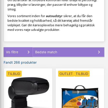
om du ønsker at forbedre komforten eller tilføje et personligt
præg, tilbyder vi løsninger, der passer til enhver biltype og
smag.
Vores sortiment inden for
autoudstyr
sikrer, at du får den
bedste kvalitet og holdbarhed, så dit køretøj altid fremstår
velplejet. Gør din køreoplevelse mere behagelig og praktisk
med vores nøje udvalgte produkter.
Vis filtre
Fandt 266 produkter
TILBUD
OUTLET
TILBUD