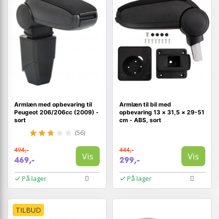
Armlæn med opbevaring til
Armlæn til bil med
Peugeot 206/206cc (2009) -
opbevaring 13 × 31,5 × 29-51
sort
cm - ABS, sort
(56)
494,-
444,-
Vis
Vis
469,-
299,-
På lager
På lager
TILBUD