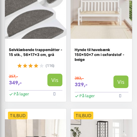
Selvklæbende trappemåtter -
Hynde til havebænk
15 stk., 56×17×3 cm, grå
150×50×7 cm i oxfordstof -
beige
(116)
357,-
383,-
Vis
Vis
349,-
329,-
På lager
På lager
TILBUD
TILBUD