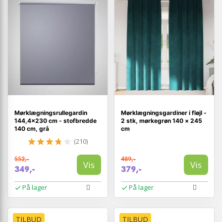
Mørklægningsrullegardin
Mørklægningsgardiner i fløjl -
144,4×230 cm - stofbredde
2 stk, mørkegrøn 140 × 245
140 cm, grå
cm
(210)
552,-
489,-
Vis
Vis
349,-
379,-
På lager
På lager
TILBUD
TILBUD