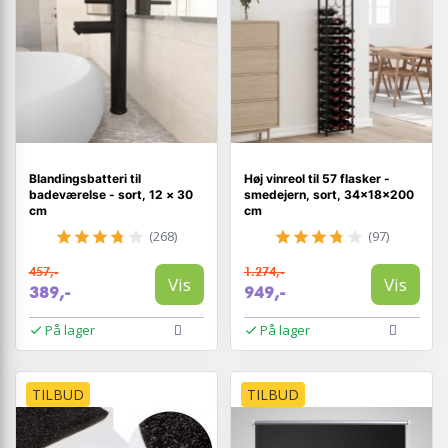
Blandingsbatteri til
Høj vinreol til 57 flasker -
badeværelse - sort, 12 × 30
smedejern, sort, 34×18×200
cm
cm
(268)
(97)
457,-
1.274,-
Vis
Vis
389,-
949,-
På lager
På lager
TILBUD
TILBUD