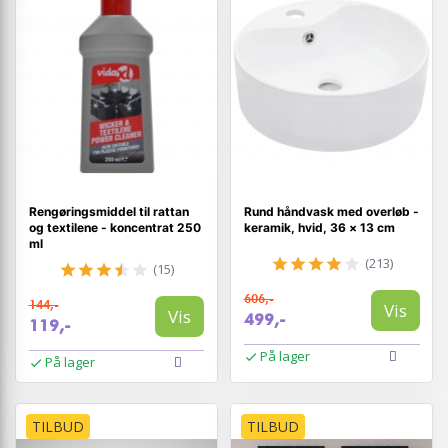
Rengøringsmiddel til rattan
Rund håndvask med overløb -
og textilene - koncentrat 250
keramik, hvid, 36 × 13 cm
ml
(213)
(15)
606,-
144,-
Vis
Vis
499,-
119,-
På lager
På lager
TILBUD
TILBUD