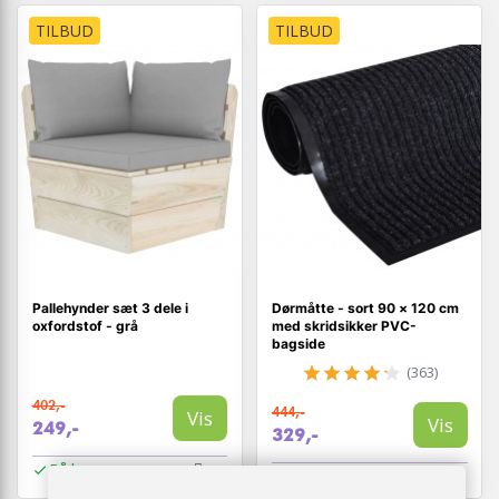
TILBUD
TILBUD
Pallehynder sæt 3 dele i
Dørmåtte - sort 90 × 120 cm
oxfordstof - grå
med skridsikker PVC-
bagside
(363)
402,-
444,-
Vis
Vis
249,-
329,-
På lager
På lager