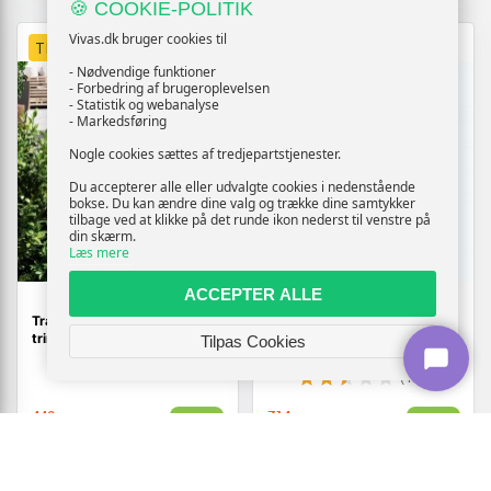
🍪 COOKIE-POLITIK
Vivas.dk bruger cookies til
TILBUD
TILBUD
- Nødvendige funktioner
- Forbedring af brugeroplevelsen
- Statistik og webanalyse
- Markedsføring
Nogle cookies sættes af tredjepartstjenester.
Du accepterer alle eller udvalgte cookies i nedenstående
bokse. Du kan ændre dine valg og trække dine samtykker
tilbage ved at klikke på det runde ikon nederst til venstre på
din skærm.
Læs mere
ACCEPTER ALLE
Trappetrin 60 × 24 × 7 cm -
Vinreol i cedertræ - 57,5 × 28
trinrist i galvaniseret stål
× 102 cm, 8 hylder/48 flasker
Tilpas Cookies
(166)
449,-
714,-
Vis
Vis
409,-
459,-
På lager
På lager