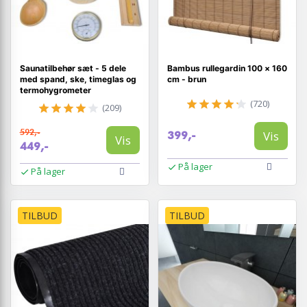
Saunatilbehør sæt - 5 dele
Bambus rullegardin 100 × 160
med spand, ske, timeglas og
cm - brun
termohygrometer
(720)
(209)
592,-
Vis
399,-
Vis
449,-
På lager
På lager
TILBUD
TILBUD