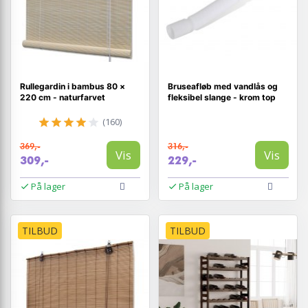
Rullegardin i bambus 80 ×
Bruseafløb med vandlås og
220 cm - naturfarvet
fleksibel slange - krom top
(160)
369,-
316,-
Vis
Vis
309,-
229,-
På lager
På lager
TILBUD
TILBUD