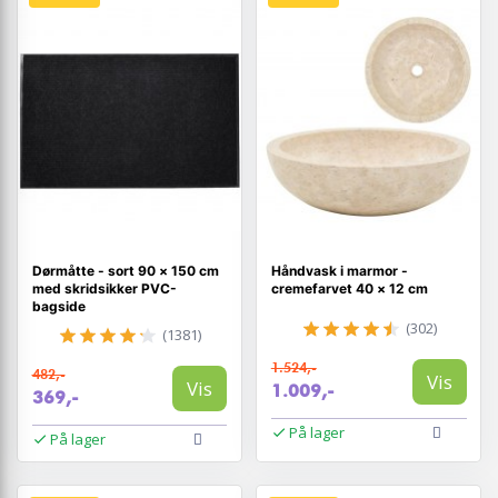
Dørmåtte - sort 90 × 150 cm
Håndvask i marmor -
med skridsikker PVC-
cremefarvet 40 × 12 cm
bagside
(302)
(1381)
1.524,-
482,-
Vis
Vis
1.009,-
369,-
På lager
På lager