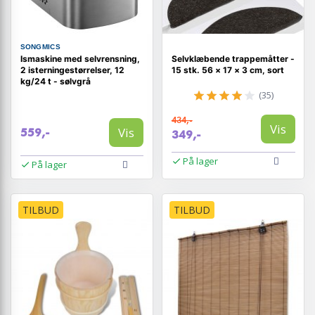
SONGMICS
Ismaskine med selvrensning,
Selvklæbende trappemåtter -
2 isterningestørrelser, 12
15 stk. 56 × 17 × 3 cm, sort
kg/24 t - sølvgrå
(35)
434,-
Vis
Vis
559,-
349,-
På lager
På lager
TILBUD
TILBUD