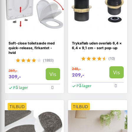
Soft-close toiletsæde med
Trykafløb uden overløb 6,4 ×
quick-release, firkantet -
6,4 × 9,1 cm - sort pop-up
hvid
(10)
(1883)
248,-
369,-
Vis
Vis
209,-
309,-
På lager
På lager
TILBUD
TILBUD