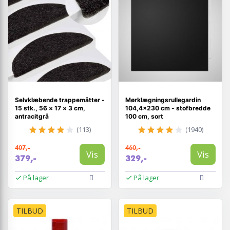
Selvklæbende trappemåtter -
Mørklægningsrullegardin
15 stk., 56 × 17 × 3 cm,
104,4×230 cm - stofbredde
antracitgrå
100 cm, sort
(113)
(1940)
407,-
460,-
Vis
Vis
379,-
329,-
På lager
På lager
TILBUD
TILBUD