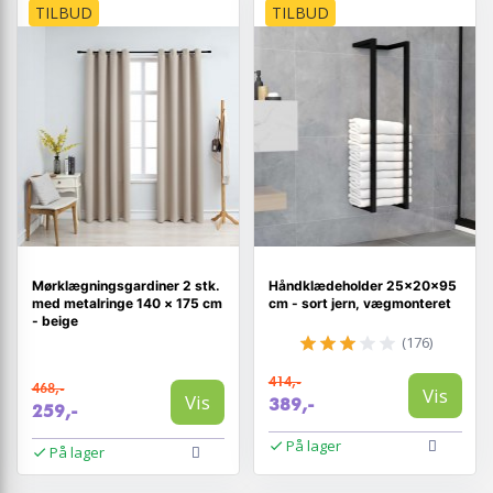
TILBUD
TILBUD
Mørklægningsgardiner 2 stk.
Håndklædeholder 25×20×95
med metalringe 140 × 175 cm
cm - sort jern, vægmonteret
- beige
(176)
414,-
468,-
Vis
Vis
389,-
259,-
På lager
På lager