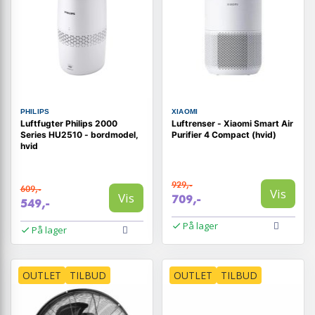
PHILIPS
XIAOMI
Luftfugter Philips 2000
Luftrenser - Xiaomi Smart Air
Series HU2510 - bordmodel,
Purifier 4 Compact (hvid)
hvid
929,-
609,-
Vis
Vis
709,-
549,-
På lager
På lager
OUTLET
TILBUD
OUTLET
TILBUD