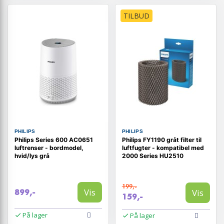
TILBUD
PHILIPS
PHILIPS
Philips Series 600 AC0651
Philips FY1190 gråt filter til
luftrenser - bordmodel,
luftfugter - kompatibel med
hvid/lys grå
2000 Series HU2510
199,-
Vis
Vis
899,-
159,-
På lager
På lager