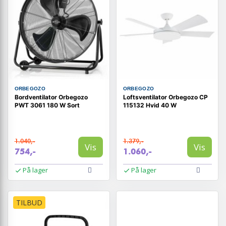
ORBEGOZO
ORBEGOZO
Bordventilator Orbegozo
Loftsventilator Orbegozo CP
PWT 3061 180 W Sort
115132 Hvid 40 W
1.040,-
1.379,-
Vis
Vis
754,-
1.060,-
På lager
På lager
TILBUD