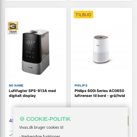
TILBUD
NO NAME
PHILIPS
Luftfugter SPS-913A med
Philips 600i Series AC0650
digitalt display
luftrenser til bord - grå/hvid
859,-
🍪 COOKIE-POLITIK
Vis
Vis
459,-
709,-
Vivas.dk bruger cookies til
På lager
På lager
- Nødvendige funktioner