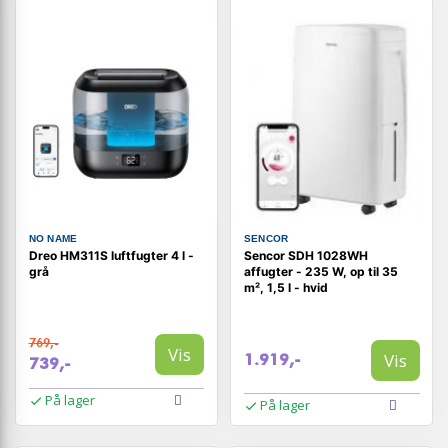
NO NAME
SENCOR
Dreo HM311S luftfugter 4 l -
Sencor SDH 1028WH
grå
affugter - 235 W, op til 35
m², 1,5 l - hvid
769,-
Vis
Vis
1.919,-
739,-
På lager
På lager