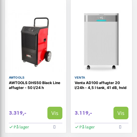
AWTOOLS
VENTA
AWTOOLS DHS50 Black Line
Venta AD100 affugter 20
affugter - 50 l/24 h
l/24h - 4,5 l tank, 41 dB, hvid
Vis
Vis
3.319,-
3.119,-
På lager
På lager