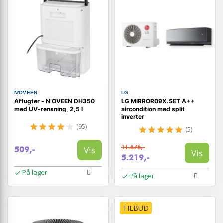
N'OVEEN
LG
Affugter - N’OVEEN DH350
LG MIRROR09X.SET A++
med UV‑rensning, 2,5 l
aircondition med split
inverter
(95)
(5)
11.676,-
Vis
509,-
Vis
5.219,-
På lager
På lager
TILBUD