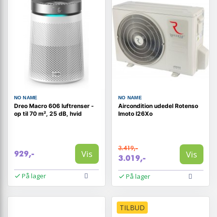
NO NAME
NO NAME
Dreo Macro 606 luftrenser -
Aircondition udedel Rotenso
op til 70 m², 25 dB, hvid
Imoto I26Xo
3.419,-
Vis
Vis
929,-
3.019,-
På lager
På lager
TILBUD