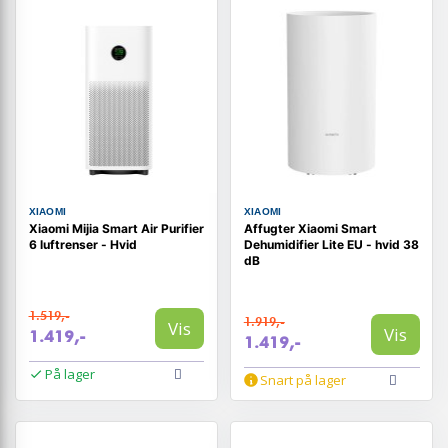
XIAOMI
XIAOMI
Xiaomi Mijia Smart Air Purifier
Affugter Xiaomi Smart
6 luftrenser - Hvid
Dehumidifier Lite EU - hvid 38
dB
1.519,-
1.919,-
Vis
Vis
1.419,-
1.419,-
På lager
Snart på lager