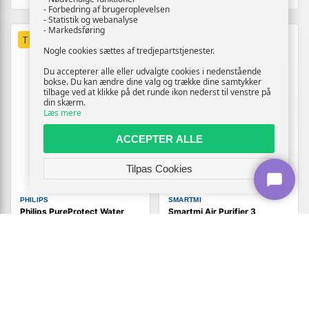
- Forbedring af brugeroplevelsen
- Statistik og webanalyse
- Markedsføring
TILBUD
NY
Nogle cookies sættes af tredjepartstjenester.
Du accepterer alle eller udvalgte cookies i nedenstående
bokse. Du kan ændre dine valg og trække dine samtykker
tilbage ved at klikke på det runde ikon nederst til venstre på
din skærm.
Læs mere
ACCEPTER ALLE
Tilpas Cookies
PHILIPS
SMARTMI
Philips PureProtect Water
Smartmi Air Purifier 3
3400 Series AC3421
luftrenser - grå
luftfugter og lensrensser sort
3.319,-
Vis
1.419,-
Vis
3.019,-