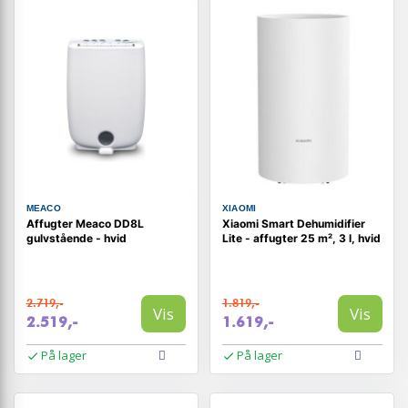
MEACO
XIAOMI
Affugter Meaco DD8L
Xiaomi Smart Dehumidifier
gulvstående - hvid
Lite - affugter 25 m², 3 l, hvid
2.719,-
1.819,-
Vis
Vis
2.519,-
1.619,-
På lager
På lager