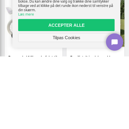
bokse. Du kan ændre dine valg og trække dine samtykker
tilbage ved at klikke på det runde ikon nederst til venstre på
din skærm.
Læs mere
ACCEPTER ALLE
Tilpas Cookies
Børnecykel 14" - anbefalet til
Familietelt i polybomuld -
3-5 år - lilla med kurv
cremefarvet 6-personers
1.229,-
Vis
Vis
1.419,-
1.129,-
På lager
På lager
TILBUD
TILBUD