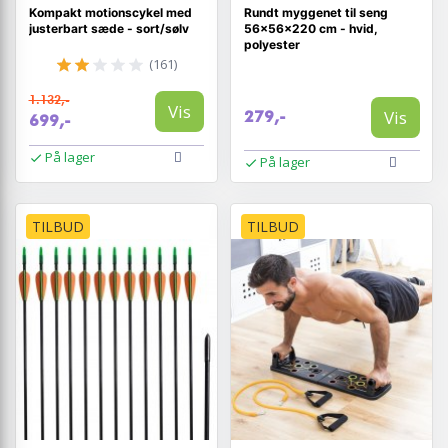
Kompakt motionscykel med
Rundt myggenet til seng
justerbart sæde - sort/sølv
56×56×220 cm - hvid,
polyester
(161)
1.132,-
Vis
Vis
279,-
699,-
På lager
På lager
TILBUD
TILBUD