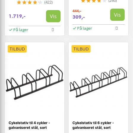
(260)
(422)
444,-
Vis
Vis
1.719,-
309,-
På lager
På lager
TILBUD
TILBUD
Cykelstativ til 4 cykler -
Cykelstativ til 6 cykler -
galvaniseret stål, sort
galvaniseret stål, sort