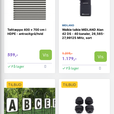
MIDLAND
Telttæppe 400 × 700 cm i
Walkie talkie MIDLAND Alan
HDPE - antracitgrå/hvid
42 DS - 40 kanaler, 26,565-
27,99125 MHz, sort
1.319,-
Vis
559,-
Vis
1.179,-
På lager
På lager
TILBUD
TILBUD