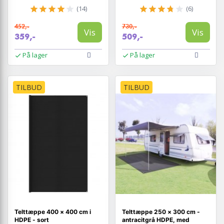
(14)
(6)
452,-
730,-
Vis
Vis
359,-
509,-
På lager
På lager
TILBUD
TILBUD
Telttæppe 400 × 400 cm i
Telttæppe 250 × 300 cm -
HDPE - sort
antracitgrå HDPE, med