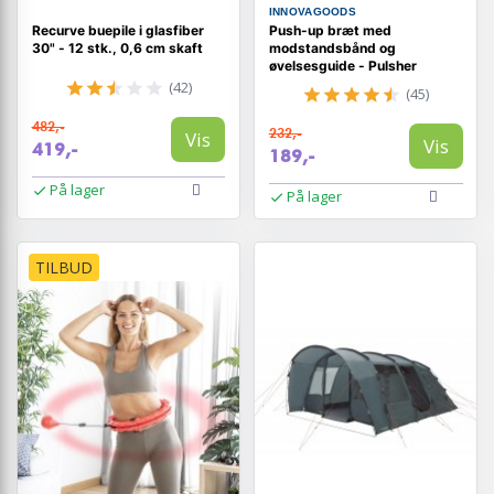
INNOVAGOODS
Recurve buepile i glasfiber
Push-up bræt med
30" - 12 stk., 0,6 cm skaft
modstandsbånd og
øvelsesguide - Pulsher
(42)
(45)
482,-
232,-
Vis
Vis
419,-
189,-
På lager
På lager
TILBUD