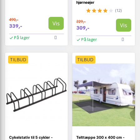
hjørneøjer
(12)
490,-
329,-
Vis
Vis
339,-
309,-
På lager
På lager
TILBUD
TILBUD
Cykelstativ til 5 cykler -
Telttæppe 300 x 400 cm -