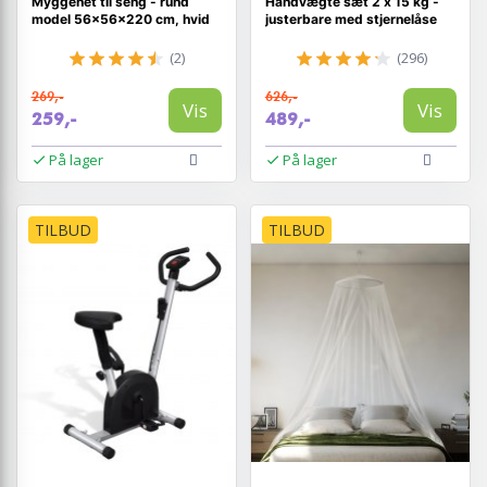
Myggenet til seng - rund
Håndvægte sæt 2 x 15 kg -
model 56×56×220 cm, hvid
justerbare med stjernelåse
(2)
(296)
269,-
626,-
Vis
Vis
259,-
489,-
På lager
På lager
TILBUD
TILBUD