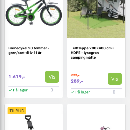
Børnecykel 20 tommer -
Telttæppe 200×400 cm i
grøn/sort til 6-11 år
HDPE - lysegrøn
campingmåtte
299,-
Vis
1.619,-
Vis
289,-
På lager
På lager
TILBUD