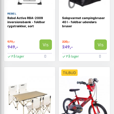
REBEL
Rebel Active RBA-2009
Solopvarmet campingbruser
inversionsbænk - foldbar
40 l - foldbar udendørs
rygstrækker, sort
bruser
979,-
330,-
Vis
Vis
949,-
249,-
På lager
På lager
TILBUD