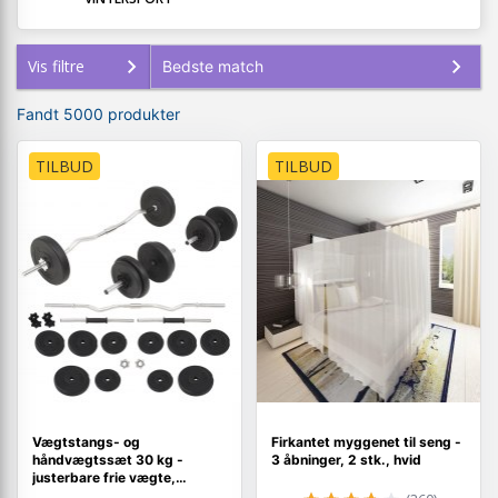
Vis filtre
Fandt 5000 produkter
TILBUD
TILBUD
Vægtstangs- og
Firkantet myggenet til seng -
håndvægtssæt 30 kg -
3 åbninger, 2 stk., hvid
justerbare frie vægte,
curlstang og håndvægte