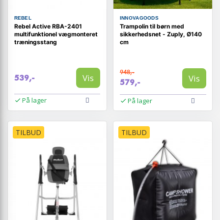
REBEL
INNOVAGOODS
Rebel Active RBA-2401
Trampolin til børn med
multifunktionel vægmonteret
sikkerhedsnet - Zuply, Ø140
træningsstang
cm
948,-
Vis
Vis
539,-
579,-
På lager
På lager
TILBUD
TILBUD