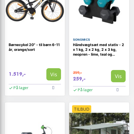
SONGMICS
Børnecykel 20" - til børn 6-11
Håndvægtsæt med stativ - 2
år, orange/sort
x 1 kg, 2 x 2 kg, 2 x 3 kg,
neopren - lime, teal og
mørkegrå
359,-
Vis
1.519,-
Vis
259,-
På lager
På lager
TILBUD