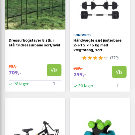
SONGMICS
Dressurbogstaver 8 stk. i
Håndvægte sæt justerbare
stål til dressurbane sort/hvid
2-i-1 2 × 15 kg med
vægtstang, sort
(379)
907,-
929,-
Vis
Vis
709,-
299,-
På lager
På lager