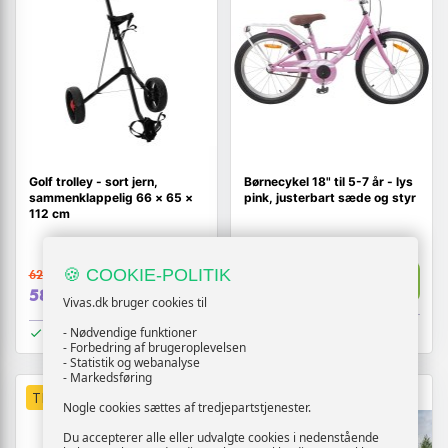
Golf trolley - sort jern,
Børnecykel 18" til 5-7 år - lys
sammenklappelig 66 × 65 ×
pink, justerbart sæde og styr
112 cm
1.399,-
🍪 COOKIE-POLITIK
629,-
Vis
Vis
1.379,-
589,-
Vivas.dk bruger cookies til
På lager
På lager
- Nødvendige funktioner
- Forbedring af brugeroplevelsen
- Statistik og webanalyse
- Markedsføring
TILBUD
Nogle cookies sættes af tredjepartstjenester.
Du accepterer alle eller udvalgte cookies i nedenstående