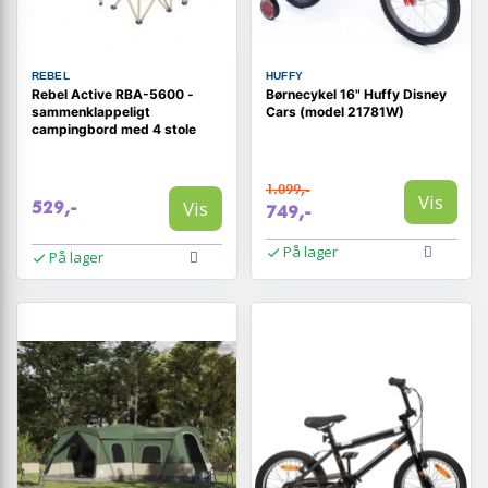
REBEL
HUFFY
Rebel Active RBA-5600 -
Børnecykel 16" Huffy Disney
sammenklappeligt
Cars (model 21781W)
campingbord med 4 stole
1.099,-
Vis
Vis
529,-
749,-
På lager
På lager