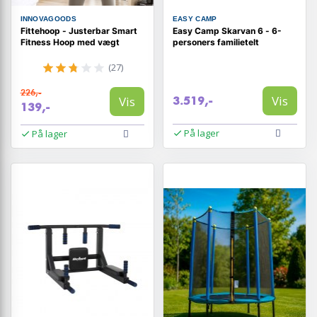
INNOVAGOODS
EASY CAMP
Fittehoop - Justerbar Smart
Easy Camp Skarvan 6 - 6-
Fitness Hoop med vægt
personers familietelt
(27)
226,-
Vis
Vis
3.519,-
139,-
På lager
På lager