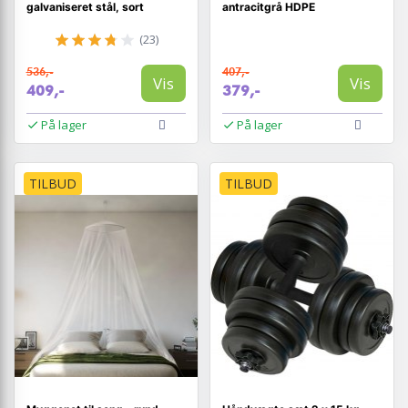
galvaniseret stål, sort
antracitgrå HDPE
(23)
536,-
407,-
Vis
Vis
409,-
379,-
På lager
På lager
TILBUD
TILBUD