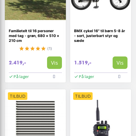
Familietelt til 16 personer
BMX cykel 16" til børn 5-8 år
med tag - grøn, 680 × 510 ×
- sort, justerbart styr og
210 cm
sæde
(1)
Vis
Vis
2.419,-
1.519,-
På lager
På lager
TILBUD
TILBUD