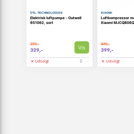
OTL TECHNOLOGIES
XIAOMI
Elektrisk luftpumpe - Outwell
Luftkompressor me
651062, sort
Xiaomi MJCQB06
359,-
439,-
Vis
329,-
399,-
Udsolgt
Udsolgt