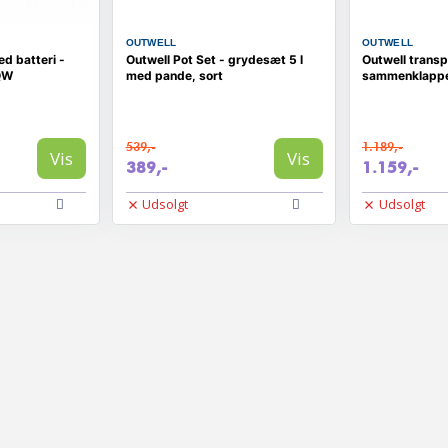
OUTWELL
OUTWELL
d batteri -
Outwell Pot Set - grydesæt 5 l
Outwell trans
QW
med pande, sort
sammenklappel
539,-
1.189,-
Vis
Vis
389,-
1.159,-
Udsolgt
Udsolgt