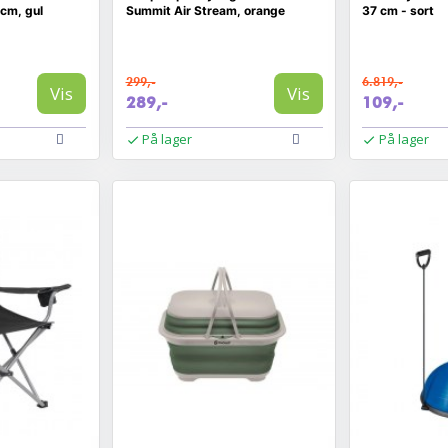
cm, gul
Summit Air Stream, orange
37 cm - sort
299,-
6.819,-
Vis
Vis
289,-
109,-
På lager
På lager