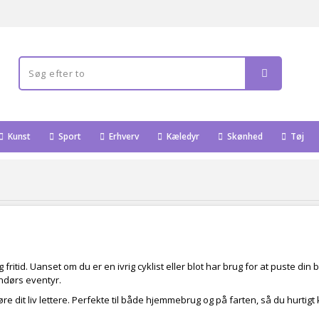
Kunst
Sport
Erhverv
Kæledyr
Skønhed
Tøj
g fritid. Uanset om du er en ivrig cyklist eller blot har brug for at puste din
endørs eventyr.
re dit liv lettere. Perfekte til både hjemmebrug og på farten, så du hurtigt