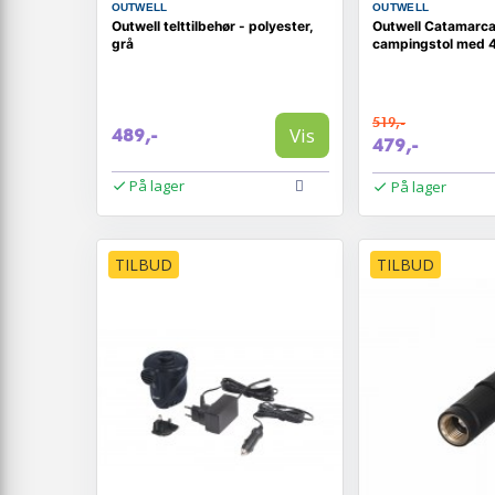
OUTWELL
OUTWELL
Outwell telttilbehør - polyester,
Outwell Catamarca
grå
campingstol med 4
519,-
Vis
489,-
479,-
På lager
På lager
TILBUD
TILBUD