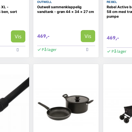
OUTWELL
REBEL
 XL -
Outwell sammenklappelig
Rebel Active 
 ben, sort
vandtank - grøn 44 × 34 × 27 cm
58 cm med træ
pumpe
Vis
Vis
469,-
469,-
På lager
På lager