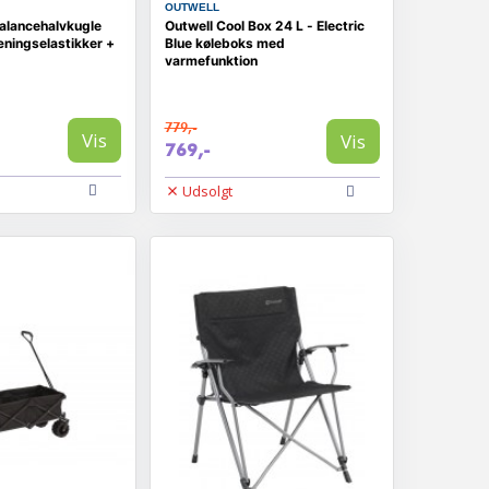
OUTWELL
balancehalvkugle
Outwell Cool Box 24 L - Electric
ningselastikker +
Blue køleboks med
varmefunktion
779,-
Vis
Vis
769,-
Udsolgt