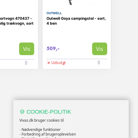
OUTWELL
portvogn 470437 -
Outwell Goya campingstol - sort,
ig trækvogn, sort
4 ben
Vis
Vis
509,-
Udsolgt
🍪 COOKIE-POLITIK
Vivas.dk bruger cookies til
- Nødvendige funktioner
- Forbedring af brugeroplevelsen