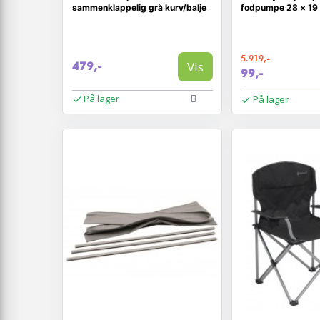
sammenklappelig grå kurv/balje
fodpumpe 28 × 19 
5.919,-
Vis
479,-
99,-
På lager
På lager