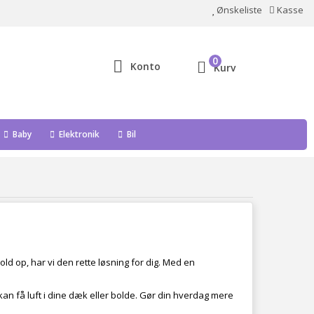
Ønskeliste
Kasse
0
Konto
Kurv
Baby
Elektronik
Bil
 bold op, har vi den rette løsning for dig. Med en
 kan få luft i dine dæk eller bolde. Gør din hverdag mere