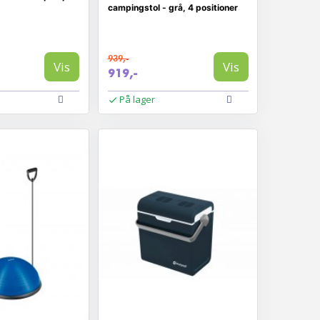
campingstol - grå, 4 positioner
939,-
Vis
Vis
919,-
På lager