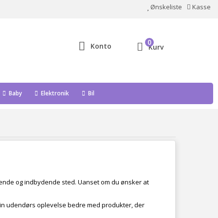
Ønskeliste
Kasse
0
Konto
Kurv
Baby
Elektronik
Bil
ppende og indbydende sted. Uanset om du ønsker at
 Gør din udendørs oplevelse bedre med produkter, der