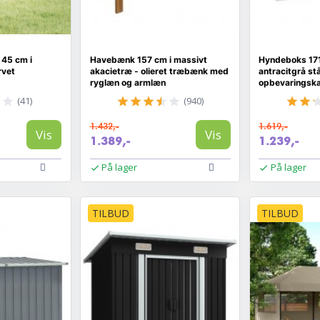
 45 cm i
Havebænk 157 cm i massivt
Hyndeboks 171
rvet
akacietræ - olieret træbænk med
antracitgrå stå
ryglæn og armlæn
opbevaringsk
(41)
(940)
1.432,-
1.619,-
Vis
Vis
1.389,-
1.239,-
På lager
På lager
TILBUD
TILBUD