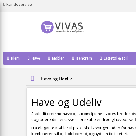
Kundeservice
Hjem
Have
Møbler
Isenkram
Legetøj & spil
Have og Udeliv
Have og Udeliv
Skab dit drømme
have
og
udemiljø
med vores brede udval
opgradere din terrasse eller skabe en frodig haveoase, 
Fra elegante møbler til praktiske løsninger inden for
hav
kombinerer stil og holdbarhed, og nyd din tid i det fri.