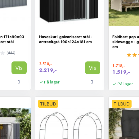
en 171×99×93
Haveskur i galvaniseret stål -
Foldbart pop u
ret stål
antracitgrå 190×124×181 cm
sidevægge - g
cm
(444)
2.510,-
1.718,-
Vis
Vis
2.219,-
1.519,-
På lager
På lager
TILBUD
TILBUD