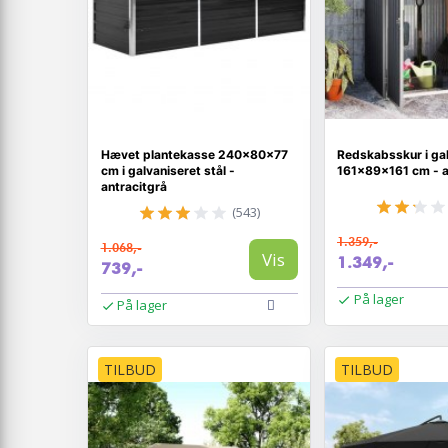
Hævet plantekasse 240×80×77
Redskabsskur i gal
cm i galvaniseret stål -
161×89×161 cm - a
antracitgrå
(543)
1.359,-
1.068,-
Vis
1.349,-
739,-
På lager
På lager
TILBUD
TILBUD