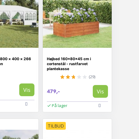
- 800 × 400 × 266
Højbed 160×80×45 cm i
en
cortenstål - rustfarvet
plantekasse
(29)
Vis
Vis
479,-
På lager
TILBUD