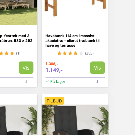
p-festtelt med 3
Havebænk 114 cm i massivt
råbrun, 580 × 292
akacietræ - olieret træbænk til
have og terrasse
(1)
(283)
1.306,-
Vis
Vis
1.149,-
På lager
TILBUD