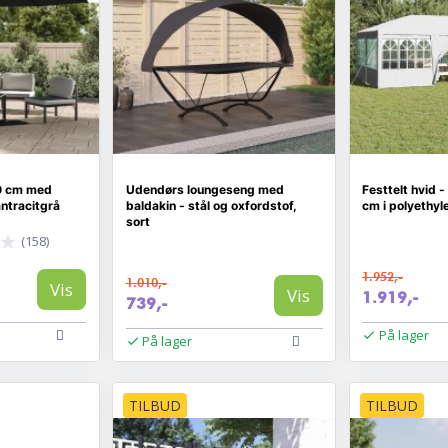
0 cm med
Udendørs loungeseng med
Festtelt hvid 
ntracitgrå
baldakin - stål og oxfordstof,
cm i polyethyl
sort
(158)
1.952,-
1.010,-
Vis
Vis
1.919,-
739,-
På lager
På lager
TILBUD
TILBUD