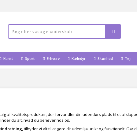
Kunst
Sport
Erhverv
Kæledyr
Skønhed
Tøj
g af kvalitetsprodukter, der forvandler din udendørs plads til et afsla
finder du alt, hvad du behøver hos os.
eindretning
, tilbyder vi alt til at gøre dit udemiljø unikt og funktionelt.