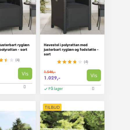
justerbart ryglæn
Havestol i polyrattan med
polyrattan - sort
justerbart ryglæn og fodstøtte -
sort
(4)
(4)
1.546,-
Vis
Vis
1.029,-
På lager
TILBUD