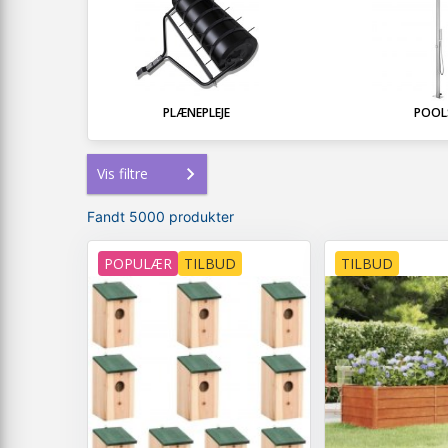
PLÆNEPLEJE
POOL
Vis filtre
Fandt 5000 produkter
POPULÆR
TILBUD
TILBUD