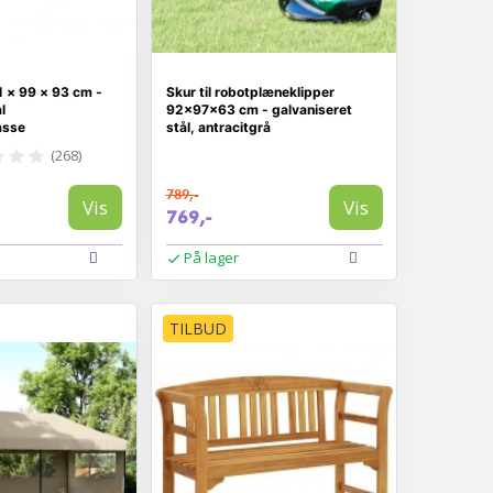
 × 99 × 93 cm -
Skur til robotplæneklipper
l
92×97×63 cm - galvaniseret
asse
stål, antracitgrå
(268)
789,-
Vis
Vis
769,-
På lager
TILBUD