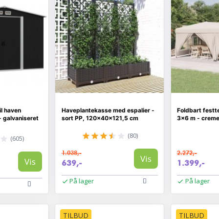
l haven
Haveplantekasse med espalier -
Foldbart fest
 galvaniseret
sort PP, 120×40×121,5 cm
3×6 m - creme
(80)
(605)
1.038,-
2.272,-
Vis
Vis
639,-
1.399,-
På lager
På lager
TILBUD
TILBUD