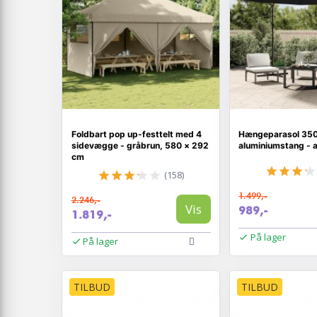
Foldbart pop up-festtelt med 4
Hængeparasol 35
sidevægge - gråbrun, 580 × 292
aluminiumstang - a
cm
(158)
1.499,-
2.246,-
Vis
989,-
1.819,-
På lager
På lager
TILBUD
TILBUD