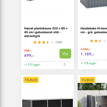
Hævet plantekasse 320 × 80 ×
Hyndeboks til hav
45 cm i galvaniseret stål -
cm - grå, galvanise
antracitgrå
(386)
1.269,-
708,-
Vis
1.189,-
699,-
På lager
På lager
TILBUD
TILBUD