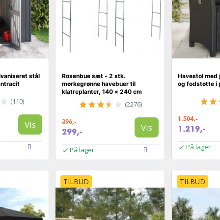
vaniseret stål
Rosenbue sæt - 2 stk.
Havestol med 
ntracit
mørkegrønne havebuer til
og fodstøtte i 
klatreplanter, 140 × 240 cm
(110)
(2276)
1.504,-
396,-
Vis
Vis
1.219,-
299,-
På lager
På lager
TILBUD
TILBUD