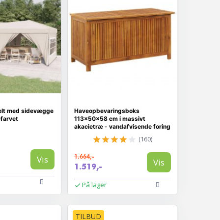
telt med sidevægge
Haveopbevaringsboks
farvet
113×50×58 cm i massivt
akacietræ - vandafvisende foring
(160)
1.664,-
Vis
Vis
1.519,-
På lager
TILBUD