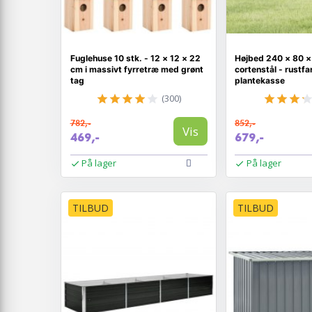
Fuglehuse 10 stk. - 12 × 12 × 22
Højbed 240 × 80 ×
cm i massivt fyrretræ med grønt
cortenstål - rustfa
tag
plantekasse
(300)
782,-
852,-
Vis
469,-
679,-
På lager
På lager
TILBUD
TILBUD