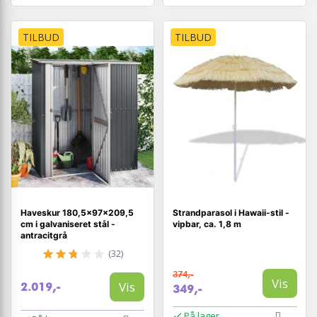
TILBUD
TILBUD
Haveskur 180,5×97×209,5
Strandparasol i Hawaii-stil -
cm i galvaniseret stål -
vipbar, ca. 1,8 m
antracitgrå
(32)
374,-
Vis
Vis
2.019,-
349,-
På lager