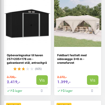
Opbevaringsskur til haven
Foldbart festtelt med
257×205×178 cm -
sidevægge 3×6 m -
galvaniseret stål, antracitgrå
cremefarvet
(605)
3.720,-
2.272,-
Vis
Vis
2.419,-
1.399,-
På lager
På lager