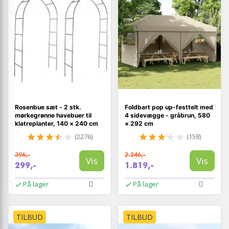
Rosenbue sæt - 2 stk.
Foldbart pop up-festtelt med
mørkegrønne havebuer til
4 sidevægge - gråbrun, 580
klatreplanter, 140 × 240 cm
× 292 cm
(2276)
(158)
396,-
2.246,-
Vis
Vis
299,-
1.819,-
På lager
På lager
TILBUD
TILBUD