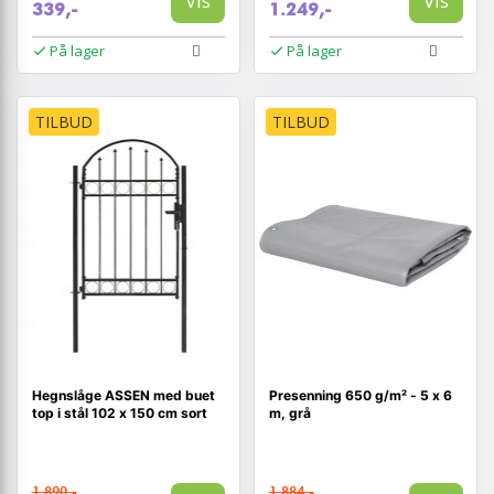
Vis
Vis
339,-
1.249,-
På lager
På lager
TILBUD
TILBUD
Hegnslåge ASSEN med buet
Presenning 650 g/m² - 5 x 6
top i stål 102 x 150 cm sort
m, grå
1.890,-
1.884,-