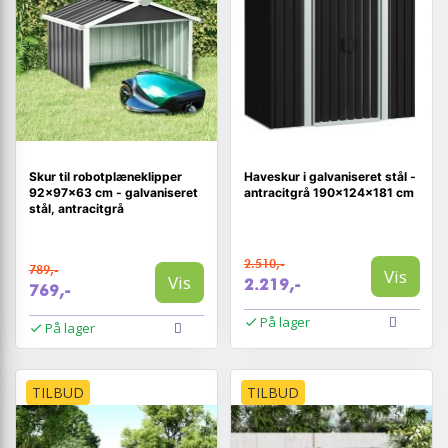
Skur til robotplæneklipper
Haveskur i galvaniseret stål -
92×97×63 cm - galvaniseret
antracitgrå 190×124×181 cm
stål, antracitgrå
2.510,-
789,-
Vis
Vis
2.219,-
769,-
På lager
På lager
TILBUD
TILBUD