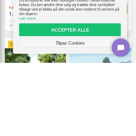
Du accepterer alle eller udvalgte cookies i nedenstående
bokse. Du kan ændre dine valg og trække dine samtykker
1.244,-
1.894,-
Vis
tilbage ved at klikke på det runde ikon nederst til venstre på
Vis
759,-
1.719,-
din skærm.
Læs mere
På lager
På lager
ACCEPTER ALLE
Tilpas Cookies
TILBUD
TILBUD
Foldbart pop up-festtelt med
Foldbart pop up-festtelt 3 ×
3 sidevægge - gråbrun 440 ×
6 m - cremefarvet pavillon
292 cm