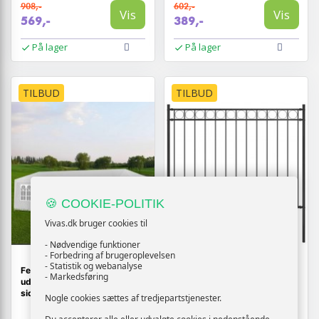
908,-
602,-
Vis
Vis
569,-
389,-
På lager
På lager
TILBUD
TILBUD
🍪 COOKIE-POLITIK
Vivas.dk bruger cookies til
- Nødvendige funktioner
- Forbedring af brugeroplevelsen
- Statistik og webanalyse
Festtelt 3 x 9 m - hvid
Havehegn ASSEN i stål
- Markedsføring
udendørspavillon med
170×120 cm - sort
sidepaneler
Nogle cookies sættes af tredjepartstjenester.
(422)