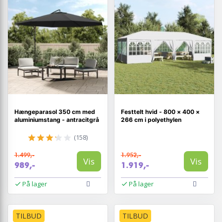
Hængeparasol 350 cm med
Festtelt hvid - 800 × 400 ×
aluminiumstang - antracitgrå
266 cm i polyethylen
(158)
1.499,-
1.952,-
Vis
Vis
989,-
1.919,-
På lager
På lager
TILBUD
TILBUD