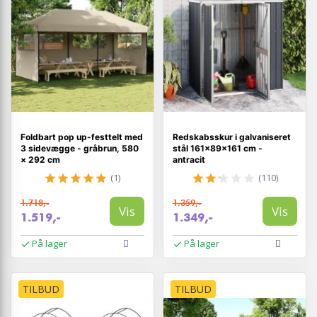
Foldbart pop up-festtelt med
Redskabsskur i galvaniseret
3 sidevægge - gråbrun, 580
stål 161×89×161 cm -
× 292 cm
antracit
(1)
(110)
1.718,-
1.359,-
Vis
Vis
1.519,-
1.349,-
På lager
På lager
TILBUD
TILBUD