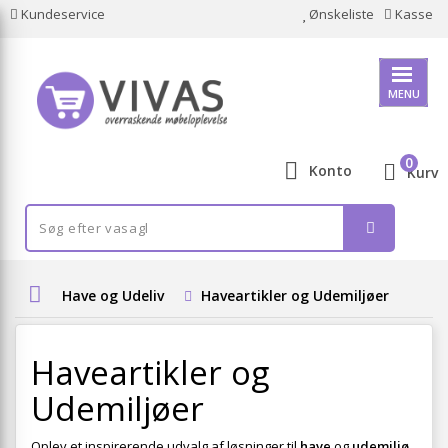
Kundeservice
Ønskeliste
Kasse
MENU
0
Konto
Kurv
Have og Udeliv
Haveartikler og Udemiljøer
Haveartikler og
Udemiljøer
Oplev et inspirerende udvalg af løsninger til
have
og
udemiljø