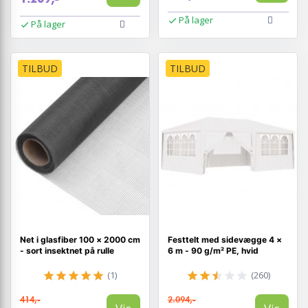
På lager
På lager
TILBUD
TILBUD
Net i glasfiber 100 × 2000 cm
Festtelt med sidevægge 4 ×
- sort insektnet på rulle
6 m - 90 g/m² PE, hvid
(1)
(260)
414,-
2.094,-