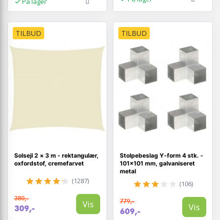
På lager
TILBUD
TILBUD
Solsejl 2 × 3 m - rektangulær,
Stolpebeslag Y-form 4 stk. -
oxfordstof, cremefarvet
101×101 mm, galvaniseret
metal
(1287)
(106)
380,-
779,-
Vis
Vis
309,-
609,-