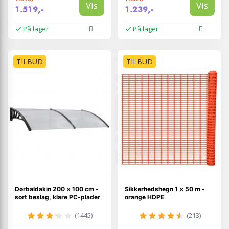
Vis
Vis
1.519,-
1.239,-
På lager
På lager
TILBUD
TILBUD
Dørbaldakin 200 × 100 cm -
Sikkerhedshegn 1 × 50 m -
sort beslag, klare PC-plader
orange HDPE
(1445)
(213)