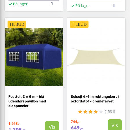
På lager
På lager
TILBUD
TILBUD
Festtelt 3 × 6 m - blå
Solsejl 4×6 m rektangulært i
udendørspavillon med
oxfordstof - cremefarvet
sidepaneler
(1531)
744,-
1.618,-
Vis
Vis
649,-
1.209,-