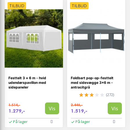
TILBUD
TILBUD
Festtelt 3 × 6 m - hvid
Foldbart pop-op-festtelt
udendørspavillon med
med sidevægge 3×6 m -
sidepaneler
antracitgrå
(272)
1.514,-
2.446,-
Vis
Vis
1.279,-
1.519,-
På lager
På lager