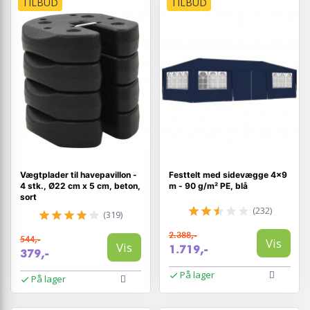
TILBUD
TILBUD
Vægtplader til havepavillon -
Festtelt med sidevægge 4×9
4 stk., Ø22 cm x 5 cm, beton,
m - 90 g/m² PE, blå
sort
(232)
(319)
2.388,-
544,-
Vis
Vis
1.719,-
379,-
På lager
På lager