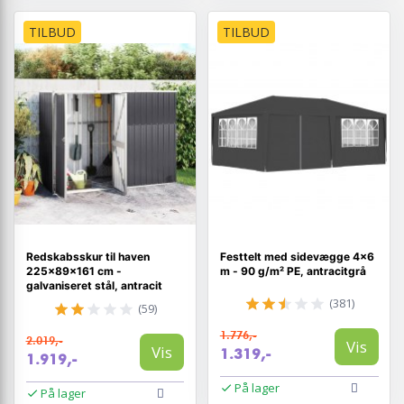
TILBUD
TILBUD
Redskabsskur til haven
Festtelt med sidevægge 4×6
225×89×161 cm -
m - 90 g/m² PE, antracitgrå
galvaniseret stål, antracit
(381)
(59)
1.776,-
2.019,-
Vis
Vis
1.319,-
1.919,-
På lager
På lager