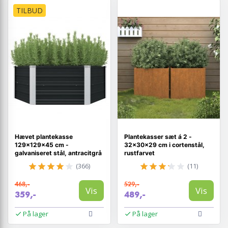
TILBUD
Hævet plantekasse
Plantekasser sæt á 2 -
129×129×45 cm -
32×30×29 cm i cortenstål,
galvaniseret stål, antracitgrå
rustfarvet
(366)
(11)
468,-
529,-
Vis
Vis
359,-
489,-
På lager
På lager