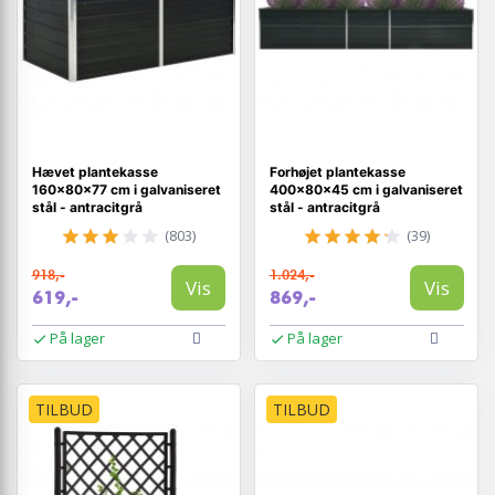
Hævet plantekasse
Forhøjet plantekasse
160×80×77 cm i galvaniseret
400×80×45 cm i galvaniseret
stål - antracitgrå
stål - antracitgrå
(803)
(39)
918,-
1.024,-
Vis
Vis
619,-
869,-
På lager
På lager
TILBUD
TILBUD