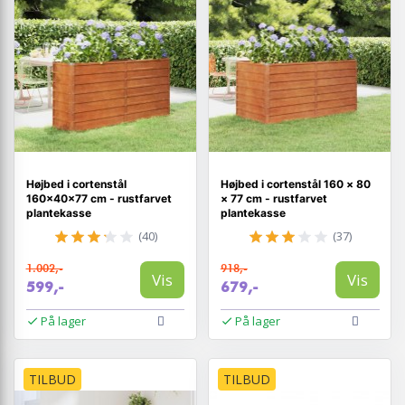
Højbed i cortenstål
Højbed i cortenstål 160 × 80
160×40×77 cm - rustfarvet
× 77 cm - rustfarvet
plantekasse
plantekasse
(40)
(37)
1.002,-
918,-
Vis
Vis
599,-
679,-
På lager
På lager
TILBUD
TILBUD