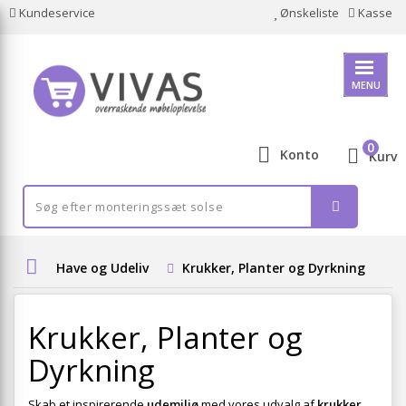
Kundeservice
Ønskeliste
Kasse
MENU
0
Konto
Kurv
Have og Udeliv
Krukker, Planter og Dyrkning
Krukker, Planter og
Dyrkning
Skab et inspirerende
udemiljø
med vores udvalg af
krukker
,