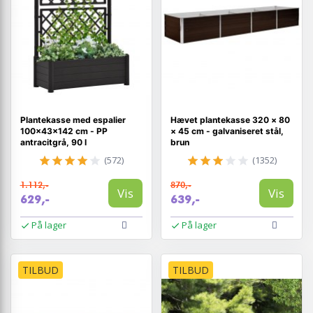
Plantekasse med espalier
Hævet plantekasse 320 × 80
100×43×142 cm - PP
× 45 cm - galvaniseret stål,
antracitgrå, 90 l
brun
(572)
(1352)
1.112,-
870,-
Vis
Vis
629,-
639,-
På lager
På lager
TILBUD
TILBUD