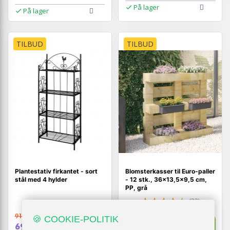
På lager
På lager
TILBUD
TILBUD
Plantestativ firkantet - sort
Blomsterkasser til Euro‑paller
stål med 4 hylder
- 12 stk., 36×13,5×9,5 cm,
PP, grå
(33)
910,-
🍪 COOKIE-POLITIK
550,-
Vis
Vis
699,-
289,-