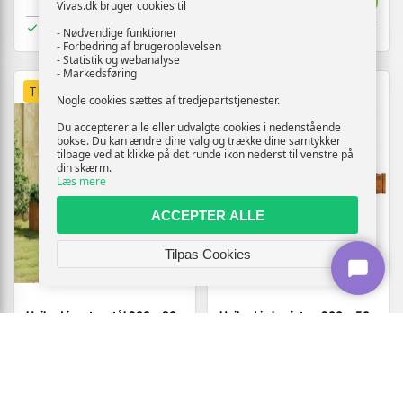
Vivas.dk bruger cookies til
På lager
På lager
- Nødvendige funktioner
- Forbedring af brugeroplevelsen
- Statistik og webanalyse
- Markedsføring
TILBUD
TILBUD
Nogle cookies sættes af tredjepartstjenester.
Du accepterer alle eller udvalgte cookies i nedenstående
bokse. Du kan ændre dine valg og trække dine samtykker
tilbage ved at klikke på det runde ikon nederst til venstre på
din skærm.
Læs mere
ACCEPTER ALLE
Tilpas Cookies
Højbed i cortenstål 200 x 80
Højbed i akacietræ 200 × 50
x 40 cm rustfarvet
× 25 cm - plantekasse til
have og terrasse
(6)
1.454,-
1.414,-