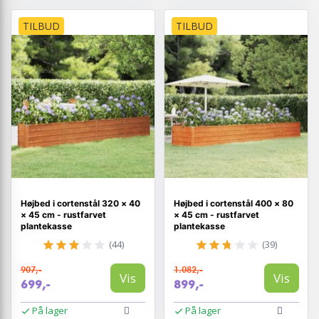
TILBUD
TILBUD
Højbed i cortenstål 320 × 40
Højbed i cortenstål 400 × 80
× 45 cm - rustfarvet
× 45 cm - rustfarvet
plantekasse
plantekasse
(44)
(39)
907,-
1.082,-
Vis
Vis
699,-
899,-
På lager
På lager