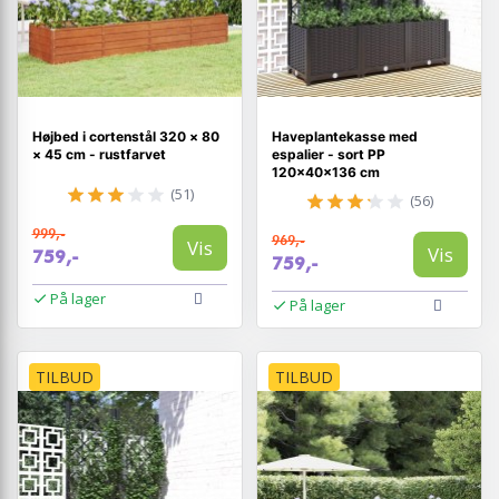
Højbed i cortenstål 320 × 80
Haveplantekasse med
× 45 cm - rustfarvet
espalier - sort PP
120×40×136 cm
(51)
(56)
999,-
969,-
Vis
Vis
759,-
759,-
På lager
På lager
TILBUD
TILBUD