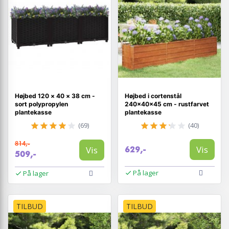
Højbed 120 × 40 × 38 cm -
Højbed i cortenstål
sort polypropylen
240×40×45 cm - rustfarvet
plantekasse
plantekasse
(69)
(40)
814,-
Vis
Vis
629,-
509,-
På lager
På lager
TILBUD
TILBUD