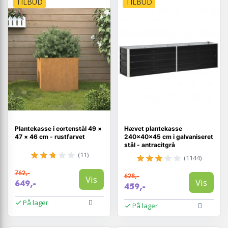
TILBUD
TILBUD
Plantekasse i cortenstål 49 ×
Hævet plantekasse
47 × 46 cm - rustfarvet
240×40×45 cm i galvaniseret
stål - antracitgrå
(11)
(1144)
762,-
628,-
Vis
Vis
649,-
459,-
På lager
På lager