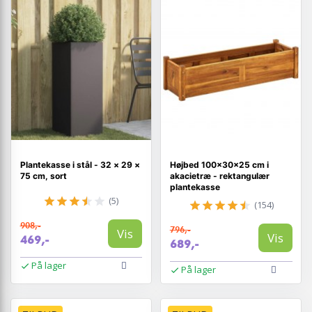
Plantekasse i stål - 32 × 29 ×
Højbed 100×30×25 cm i
75 cm, sort
akacietræ - rektangulær
plantekasse
(5)
(154)
908,-
796,-
Vis
Vis
469,-
689,-
På lager
På lager