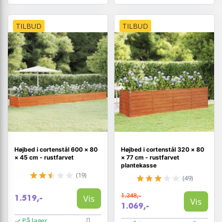
TILBUD
TILBUD
Højbed i cortenstål 600 × 80
Højbed i cortenstål 320 × 80
× 45 cm - rustfarvet
× 77 cm - rustfarvet
plantekasse
(19)
(49)
1.348,-
Vis
1.519,-
Vis
1.069,-
På lager