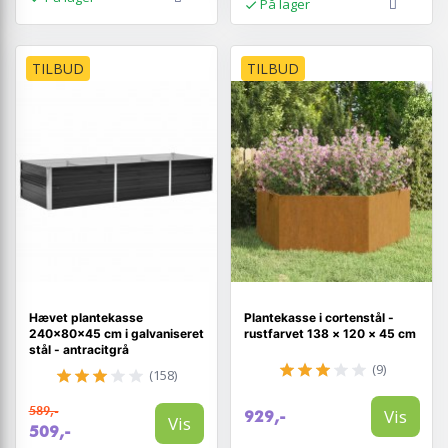
På lager
TILBUD
TILBUD
Hævet plantekasse
Plantekasse i cortenstål -
240×80×45 cm i galvaniseret
rustfarvet 138 × 120 × 45 cm
stål - antracitgrå
(9)
(158)
589,-
Vis
929,-
Vis
509,-