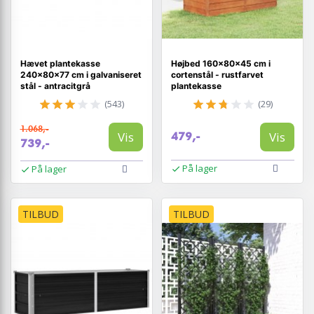
Hævet plantekasse
Højbed 160×80×45 cm i
240×80×77 cm i galvaniseret
cortenstål - rustfarvet
stål - antracitgrå
plantekasse
(543)
(29)
1.068,-
Vis
Vis
479,-
739,-
På lager
På lager
TILBUD
TILBUD