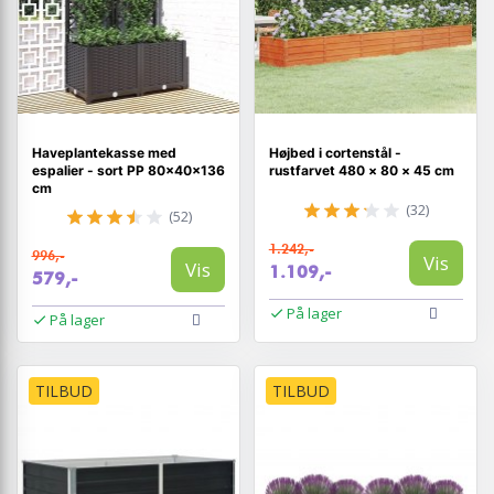
Haveplantekasse med
Højbed i cortenstål -
espalier - sort PP 80×40×136
rustfarvet 480 × 80 × 45 cm
cm
(32)
(52)
1.242,-
996,-
Vis
Vis
1.109,-
579,-
På lager
På lager
TILBUD
TILBUD