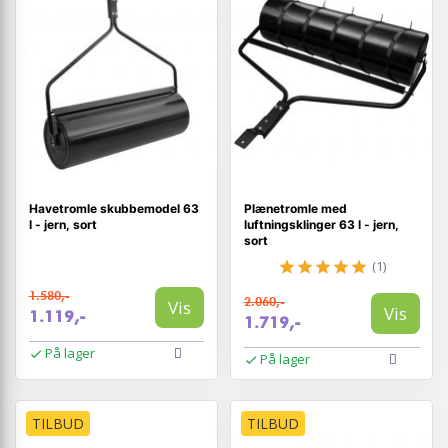
Havetromle skubbemodel 63
Plænetromle med
l - jern, sort
luftningsklinger 63 l - jern,
sort
(1)
1.580,-
2.060,-
Vis
Vis
1.119,-
1.719,-
På lager
På lager
TILBUD
TILBUD