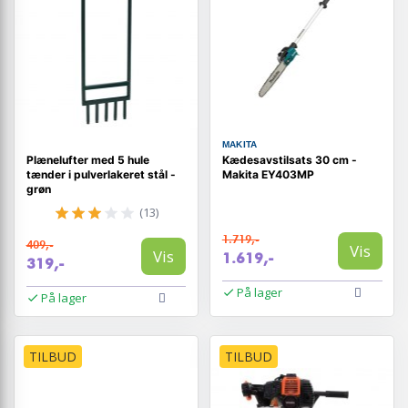
MAKITA
Plænelufter med 5 hule
Kædesavstilsats 30 cm -
tænder i pulverlakeret stål -
Makita EY403MP
grøn
(13)
1.719,-
409,-
Vis
Vis
1.619,-
319,-
På lager
På lager
TILBUD
TILBUD