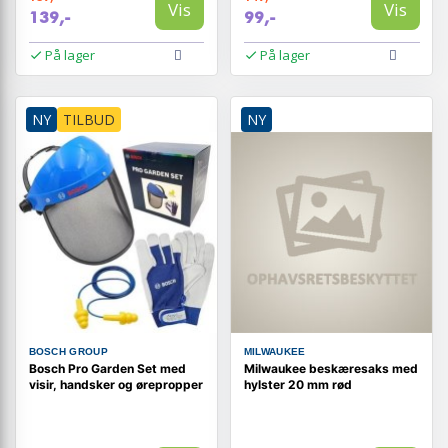
Vis
Vis
139,-
99,-
På lager
På lager
NY
TILBUD
NY
BOSCH GROUP
MILWAUKEE
Bosch Pro Garden Set med
Milwaukee beskæresaks med
visir, handsker og ørepropper
hylster 20 mm rød