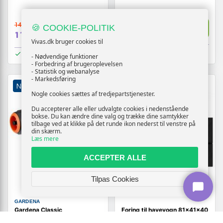
169,-
149,-
Vis
🍪 COOKIE-POLITIK
Vis
109,-
119,-
Vivas.dk bruger cookies til
På lager
På lager
- Nødvendige funktioner
- Forbedring af brugeroplevelsen
- Statistik og webanalyse
- Markedsføring
NY
TILBUD
TILBUD
Nogle cookies sættes af tredjepartstjenester.
Du accepterer alle eller udvalgte cookies i nedenstående
bokse. Du kan ændre dine valg og trække dine samtykker
tilbage ved at klikke på det runde ikon nederst til venstre på
din skærm.
Læs mere
ACCEPTER ALLE
Tilpas Cookies
GARDENA
Gardena Classic
Foring til havevogn 81×41×40
rengøringsdyse sæt med
cm - sort stof