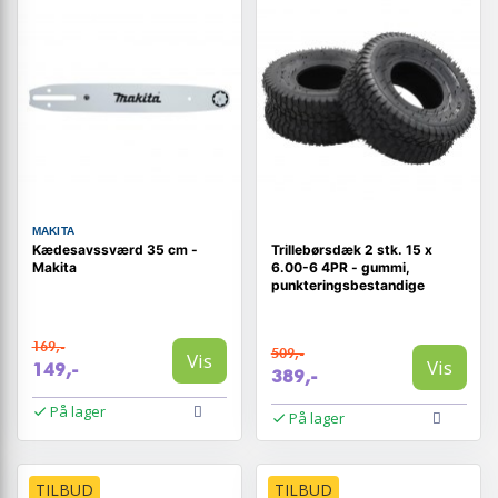
MAKITA
Kædesavssværd 35 cm -
Trillebørsdæk 2 stk. 15 x
Makita
6.00-6 4PR - gummi,
punkteringsbestandige
169,-
509,-
Vis
Vis
149,-
389,-
På lager
På lager
TILBUD
TILBUD