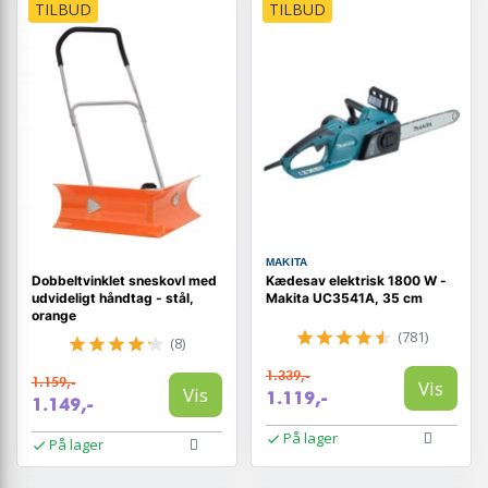
TILBUD
TILBUD
MAKITA
Dobbeltvinklet sneskovl med
Kædesav elektrisk 1800 W -
udvideligt håndtag - stål,
Makita UC3541A, 35 cm
orange
(781)
(8)
1.339,-
1.159,-
Vis
Vis
1.119,-
1.149,-
På lager
På lager