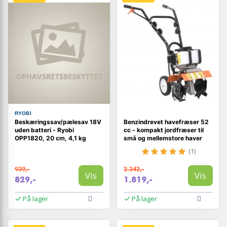
RYOBI
Beskæringssav/pælesav 18V
Benzindrevet havefræser 52
uden batteri - Ryobi
cc - kompakt jordfræser til
OPP1820, 20 cm, 4,1 kg
små og mellemstore haver
(1)
939,-
2.242,-
Vis
Vis
829,-
1.819,-
På lager
På lager