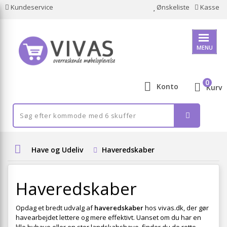
Kundeservice
Ønskeliste
Kasse
MENU
0
Konto
Kurv
Have og Udeliv
Haveredskaber
Haveredskaber
Opdag et bredt udvalg af
haveredskaber
hos vivas.dk, der gør
havearbejdet lettere og mere effektivt. Uanset om du har en