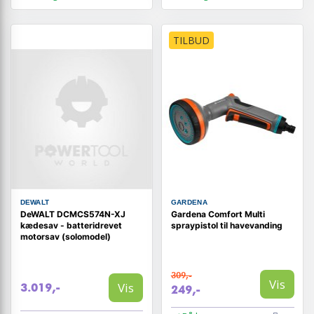
TILBUD
DEWALT
GARDENA
DeWALT DCMCS574N-XJ
Gardena Comfort Multi
kædesav - batteridrevet
spraypistol til havevanding
motorsav (solomodel)
309,-
Vis
Vis
3.019,-
249,-