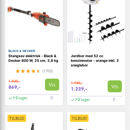
BLACK & DECKER
Stangsav elektrisk - Black &
Jordbor med 52 cc
Decker 800 W, 25 cm, 3,8 kg
benzinmotor - orange inkl. 3
sneglebor
(1702)
1.030,-
1.940,-
Vis
Vis
869,-
1.229,-
På lager
På lager
TILBUD
TILBUD