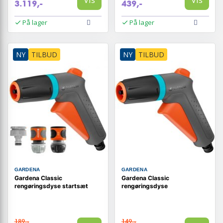
3.119,-
439,-
På lager
På lager
NY
TILBUD
NY
TILBUD
GARDENA
GARDENA
Gardena Classic
Gardena Classic
rengøringsdyse startsæt
rengøringsdyse
189,-
149,-