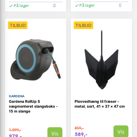
På lager
På lager
TILBUD
TILBUD
GARDENA
Gardena RollUp S
Plovvedhæng til fræser -
vægmonteret slangeboks -
metal, sort, 41 × 37 × 47 cm
15 m slange
859,-
1.099,-
Vis
Vis
589,-
979,-