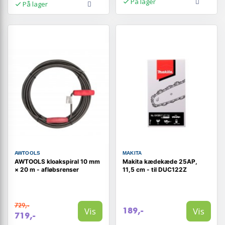
På lager
På lager
AWTOOLS
MAKITA
AWTOOLS kloakspiral 10 mm
Makita kædekæde 25AP,
× 20 m - afløbsrenser
11,5 cm - til DUC122Z
729,-
Vis
Vis
189,-
719,-