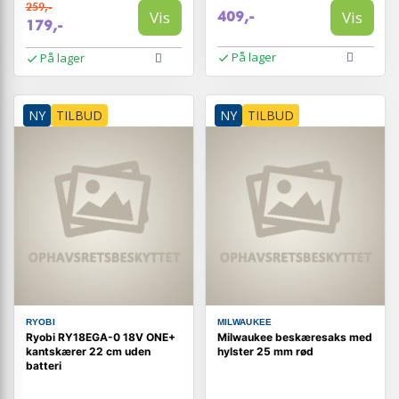
259,-
Vis
Vis
409,-
179,-
På lager
På lager
NY
TILBUD
NY
TILBUD
RYOBI
MILWAUKEE
Ryobi RY18EGA-0 18V ONE+
Milwaukee beskæresaks med
kantskærer 22 cm uden
hylster 25 mm rød
batteri