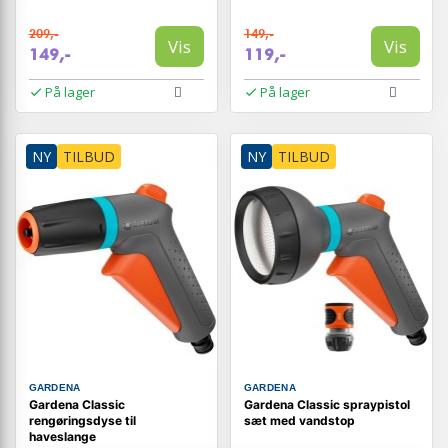
209,-
149,-
Vis
Vis
149,-
119,-
På lager
På lager
NY
TILBUD
NY
TILBUD
GARDENA
GARDENA
Gardena Classic
Gardena Classic spraypistol
rengøringsdyse til
sæt med vandstop
haveslange