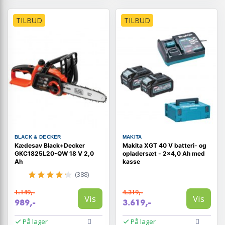
TILBUD
TILBUD
BLACK & DECKER
MAKITA
Kædesav Black+Decker
Makita XGT 40 V batteri- og
GKC1825L20-QW 18 V 2,0
opladersæt - 2×4,0 Ah med
Ah
kasse
(388)
1.149,-
4.319,-
Vis
Vis
989,-
3.619,-
På lager
På lager