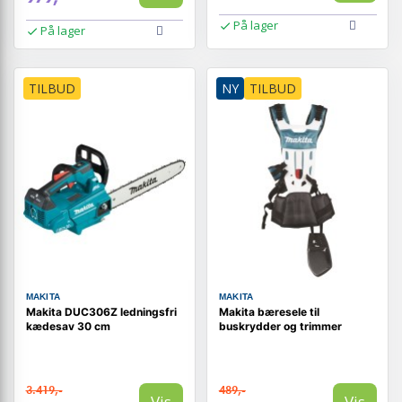
På lager
På lager
TILBUD
NY
TILBUD
MAKITA
MAKITA
Makita DUC306Z ledningsfri
Makita bæresele til
kædesav 30 cm
buskrydder og trimmer
3.419,-
489,-
Vis
Vis