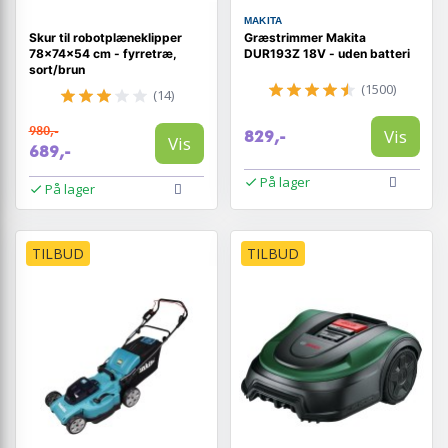
MAKITA
Skur til robotplæneklipper
Græstrimmer Makita
78×74×54 cm - fyrretræ,
DUR193Z 18V - uden batteri
sort/brun
(1500)
(14)
980,-
Vis
829,-
Vis
689,-
På lager
På lager
TILBUD
TILBUD