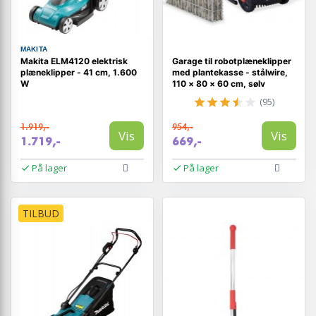
MAKITA
Makita ELM4120 elektrisk
Garage til robotplæneklipper
plæneklipper - 41 cm, 1.600
med plantekasse - stålwire,
W
110 × 80 × 60 cm, sølv
(95)
1.919,-
954,-
Vis
Vis
1.719,-
669,-
På lager
På lager
TILBUD