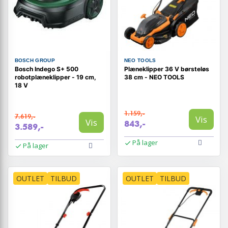
BOSCH GROUP
NEO TOOLS
Bosch Indego S+ 500
Plæneklipper 36 V børsteløs
robotplæneklipper - 19 cm,
38 cm - NEO TOOLS
18 V
1.159,-
7.619,-
Vis
Vis
843,-
3.589,-
På lager
På lager
OUTLET
TILBUD
OUTLET
TILBUD