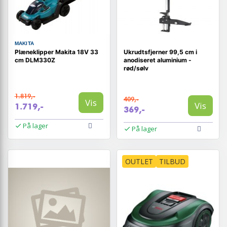
MAKITA
Plæneklipper Makita 18V 33
Ukrudtsfjerner 99,5 cm i
cm DLM330Z
anodiseret aluminium -
rød/sølv
1.819,-
409,-
Vis
Vis
1.719,-
369,-
På lager
På lager
OUTLET
TILBUD