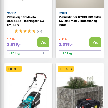
MAKITA
RYOBI
Plæneklipper Makita
Plæneklipper RYOBI 18V akku
DLM538Z - ledningsfri 53
(37 cm) med 2 batterier og
cm, 18 V
lader
(27)
3.919,-
4.219,-
Vis
Vis
2.819,-
3.319,-
På lager
På lager
TILBUD
TILBUD