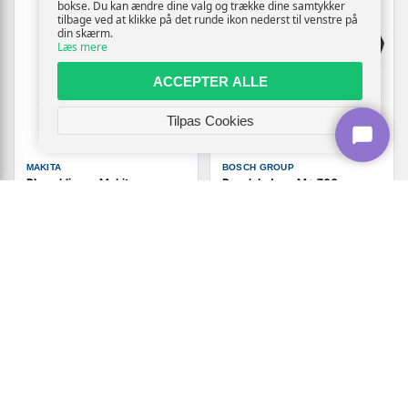
bokse. Du kan ændre dine valg og trække dine samtykker
tilbage ved at klikke på det runde ikon nederst til venstre på
din skærm.
Læs mere
ACCEPTER ALLE
Tilpas Cookies
MAKITA
BOSCH GROUP
Plæneklipper Makita
Bosch Indego M+ 700
DLM432Z batteri 2×18 V, 43
robotplæneklipper - 19 cm,
cm
18 V
(1086)
2.974,-
10.219,-
Vis
Vis
2.219,-
4.619,-
På lager
På lager
TILBUD
TILBUD