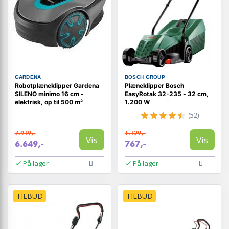
GARDENA
BOSCH GROUP
Robotplæneklipper Gardena
Plæneklipper Bosch
SILENO minimo 16 cm -
EasyRotak 32-235 - 32 cm,
elektrisk, op til 500 m²
1.200 W
(52)
7.919,-
1.129,-
Vis
Vis
6.649,-
767,-
På lager
På lager
TILBUD
TILBUD