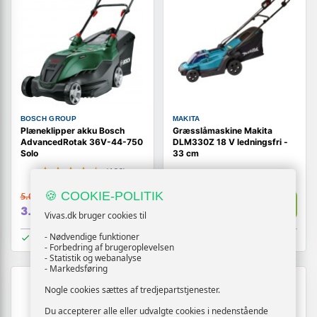
BOSCH GROUP
MAKITA
Plæneklipper akku Bosch
Græsslåmaskine Makita
AdvancedRotak 36V-44-750
DLM330Z 18 V ledningsfri -
Solo
33 cm
(100)
🍪 COOKIE-POLITIK
5.014,-
1.619,-
Vis
Vis
3.319,-
1.389,-
Vivas.dk bruger cookies til
- Nødvendige funktioner
På lager
På lager
- Forbedring af brugeroplevelsen
- Statistik og webanalyse
- Markedsføring
TILBUD
Nogle cookies sættes af tredjepartstjenester.
Du accepterer alle eller udvalgte cookies i nedenstående