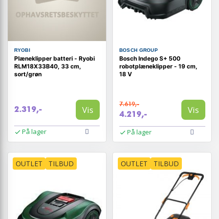
RYOBI
BOSCH GROUP
Plæneklipper batteri - Ryobi
Bosch Indego S+ 500
RLM18X33B40, 33 cm,
robotplæneklipper - 19 cm,
sort/grøn
18 V
7.619,-
Vis
Vis
2.319,-
4.219,-
På lager
På lager
OUTLET
TILBUD
OUTLET
TILBUD