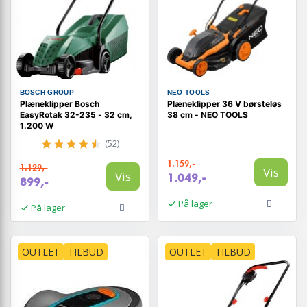
BOSCH GROUP
NEO TOOLS
Plæneklipper Bosch
Plæneklipper 36 V børsteløs
EasyRotak 32-235 - 32 cm,
38 cm - NEO TOOLS
1.200 W
(52)
1.159,-
1.129,-
Vis
Vis
1.049,-
899,-
På lager
På lager
OUTLET
TILBUD
OUTLET
TILBUD