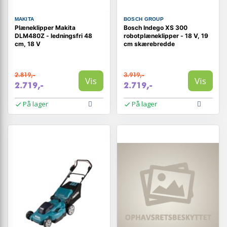
MAKITA
BOSCH GROUP
Plæneklipper Makita
Bosch Indego XS 300
DLM480Z - ledningsfri 48
robotplæneklipper - 18 V, 19
cm, 18 V
cm skærebredde
2.819,-
3.919,-
Vis
Vis
2.719,-
2.719,-
På lager
På lager