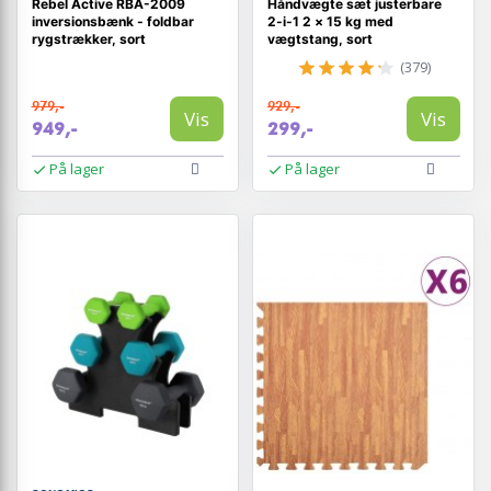
Rebel Active RBA-2009
Håndvægte sæt justerbare
inversionsbænk - foldbar
2-i-1 2 × 15 kg med
rygstrækker, sort
vægtstang, sort
(379)
979,-
929,-
Vis
Vis
949,-
299,-
På lager
På lager