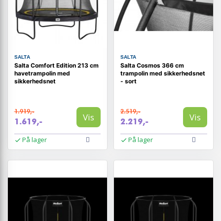
SALTA
SALTA
Salta Comfort Edition 213 cm
Salta Cosmos 366 cm
havetrampolin med
trampolin med sikkerhedsnet
sikkerhedsnet
- sort
1.919,-
2.519,-
Vis
Vis
1.619,-
2.219,-
På lager
På lager