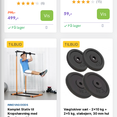
(15)
(6)
790,-
Vis
59,-
Vis
499,-
På lager
På lager
TILBUD
TILBUD
INNOVAGOODS
Komplet Stativ til
Vægtskiver sæt - 2×10 kg +
Kropshævning med
2×5 kg, støbejern, 30 mm hul