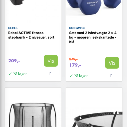
REBEL
SONGMICS
Rebel ACTIVE fitness
Sæt med 2 håndvægte 2 × 4
stepbænk - 2 niveauer, sort
kg - neopren, sekskantede -
blå
279,-
Vis
209,-
Vis
179,-
På lager
På lager