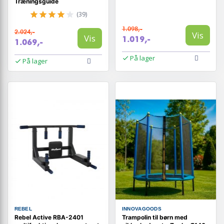
Træningsguide
(39)
1.098,-
2.024,-
Vis
Vis
1.019,-
1.069,-
På lager
På lager
REBEL
INNOVAGOODS
Rebel Active RBA-2401
Trampolin til børn med