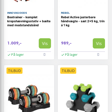
INNOVAGOODS
REBEL
Bootrainer - komplet
Rebel Active justerbare
kropshævningsstativ + bælte
håndvægte - sæt 2×5 kg, trin
med modstandsbånd
á 1 kg
Vis
Vis
1.009,-
989,-
På lager
På lager
TILBUD
TILBUD