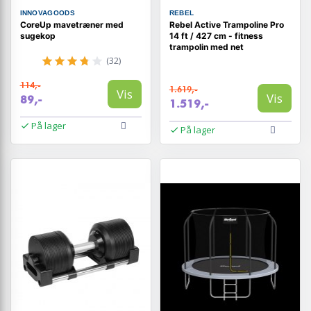
INNOVAGOODS
REBEL
CoreUp mavetræner med
Rebel Active Trampoline Pro
sugekop
14 ft / 427 cm - fitness
trampolin med net
(32)
114,-
1.619,-
Vis
Vis
89,-
1.519,-
På lager
På lager