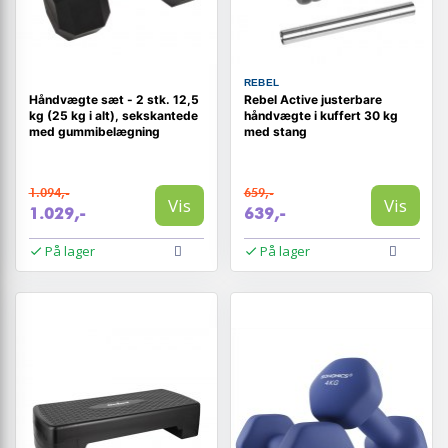
REBEL
Håndvægte sæt - 2 stk. 12,5
Rebel Active justerbare
kg (25 kg i alt), sekskantede
håndvægte i kuffert 30 kg
med gummibelægning
med stang
1.094,-
659,-
Vis
Vis
1.029,-
639,-
På lager
På lager