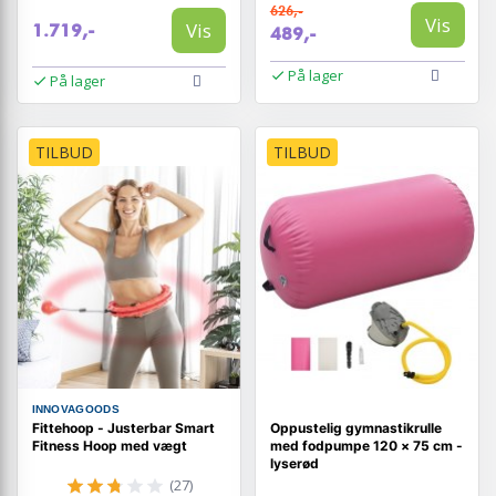
626,-
Vis
Vis
1.719,-
489,-
På lager
På lager
TILBUD
TILBUD
INNOVAGOODS
Fittehoop - Justerbar Smart
Oppustelig gymnastikrulle
Fitness Hoop med vægt
med fodpumpe 120 × 75 cm -
lyserød
(27)