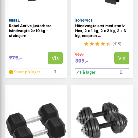
REBEL
SONGMICS
Rebel Active justerbare
Håndvægte sæt med stativ
håndvægte 2×10 kg -
Hex, 2 x 1 kg, 2 x 2 kg, 2 x 3
støbejern
kg, neopren,
lime/teal/lysegrå
(419)
969,-
Vis
Vis
979,-
309,-
Snart på lager
På lager