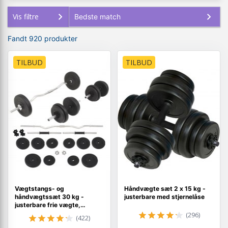
Vis filtre
Fandt 920 produkter
TILBUD
TILBUD
Vægtstangs- og
Håndvægte sæt 2 x 15 kg -
håndvægtssæt 30 kg -
justerbare med stjernelåse
justerbare frie vægte,
curlstang og håndvægte
(296)
(422)