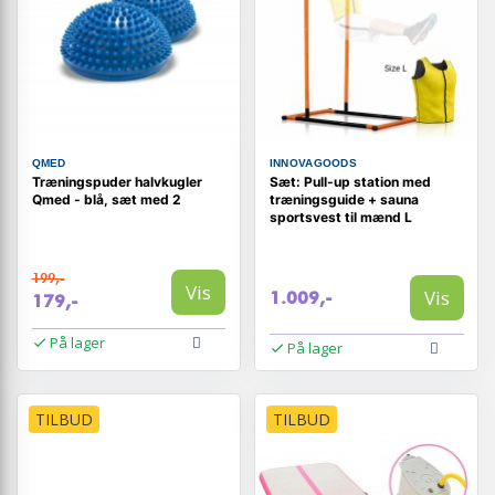
QMED
INNOVAGOODS
Træningspuder halvkugler
Sæt: Pull-up station med
Qmed - blå, sæt med 2
træningsguide + sauna
sportsvest til mænd L
199,-
Vis
Vis
1.009,-
179,-
På lager
På lager
TILBUD
TILBUD