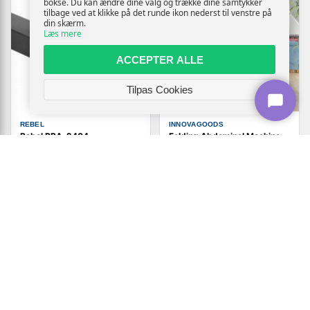
bokse. Du kan ændre dine valg og trække dine samtykker
tilbage ved at klikke på det runde ikon nederst til venstre på
din skærm.
Læs mere
ACCEPTER ALLE
Tilpas Cookies
REBEL
INNOVAGOODS
Rebel RBA-2404
Folding Abdominal Machine
træningsgelænder med stang
V0103487 -
- foldbart, sort
sammenklappeligt
maveapparat med
træningsguide (OUTLET B)
989,-
Vis
Vis
359,-
969,-
På lager
På lager
TILBUD