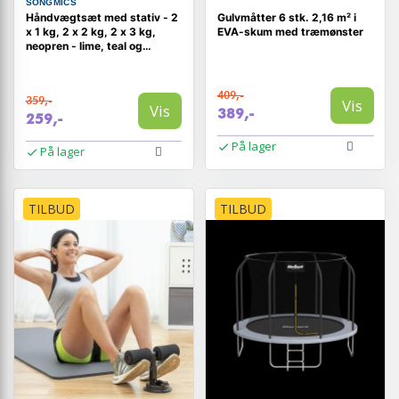
SONGMICS
Håndvægtsæt med stativ - 2
Gulvmåtter 6 stk. 2,16 m² i
x 1 kg, 2 x 2 kg, 2 x 3 kg,
EVA-skum med træmønster
neopren - lime, teal og
mørkegrå
409,-
359,-
Vis
Vis
389,-
259,-
På lager
På lager
TILBUD
TILBUD