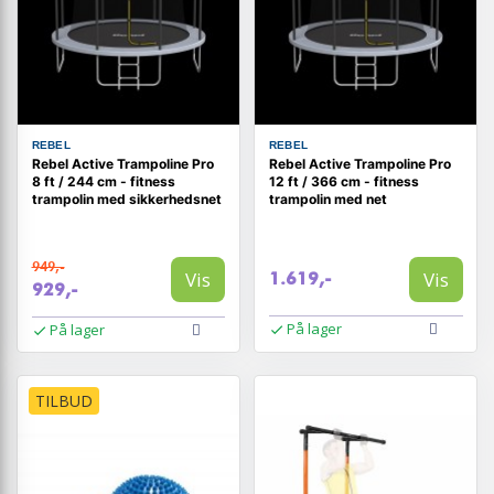
REBEL
REBEL
Rebel Active Trampoline Pro
Rebel Active Trampoline Pro
8 ft / 244 cm - fitness
12 ft / 366 cm - fitness
trampolin med sikkerhedsnet
trampolin med net
949,-
Vis
Vis
1.619,-
929,-
På lager
På lager
TILBUD