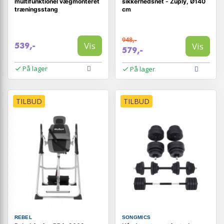
multifunktionel vægmonteret
sikkerhedsnet - Zuply, Ø140
træningsstang
cm
948,-
Vis
Vis
539,-
579,-
På lager
På lager
TILBUD
TILBUD
REBEL
SONGMICS