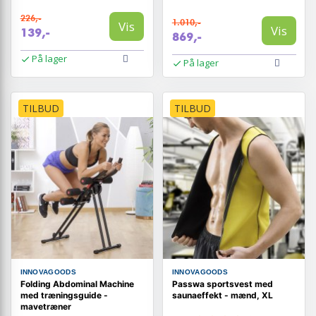
226,-
1.010,-
Vis
Vis
139,-
869,-
På lager
På lager
TILBUD
TILBUD
INNOVAGOODS
INNOVAGOODS
Folding Abdominal Machine
Passwa sportsvest med
med træningsguide -
saunaeffekt - mænd, XL
mavetræner