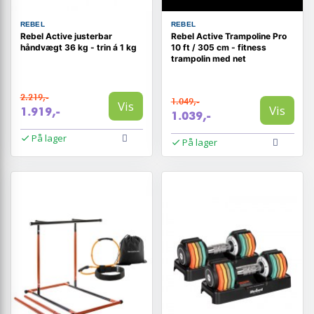
REBEL
REBEL
Rebel Active justerbar
Rebel Active Trampoline Pro
håndvægt 36 kg - trin á 1 kg
10 ft / 305 cm - fitness
trampolin med net
2.219,-
1.049,-
Vis
Vis
1.919,-
1.039,-
På lager
På lager