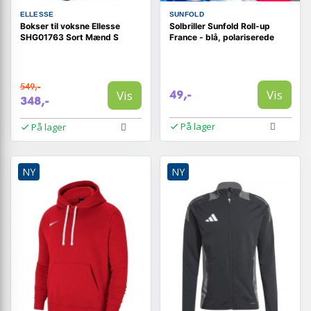
ELLESSE
SUNFOLD
Bokser til voksne Ellesse
Solbriller Sunfold Roll-up
SHG01763 Sort Mænd S
France - blå, polariserede
549,-
Vis
Vis
49,-
348,-
På lager
På lager
NY
NY