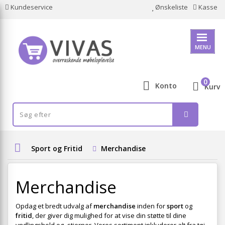
Kundeservice
Ønskeliste
Kasse
MENU
0
Konto
Kurv
Sport og Fritid
Merchandise
Merchandise
Opdag et bredt udvalg af
merchandise
inden for
sport
og
fritid
, der giver dig mulighed for at vise din støtte til dine