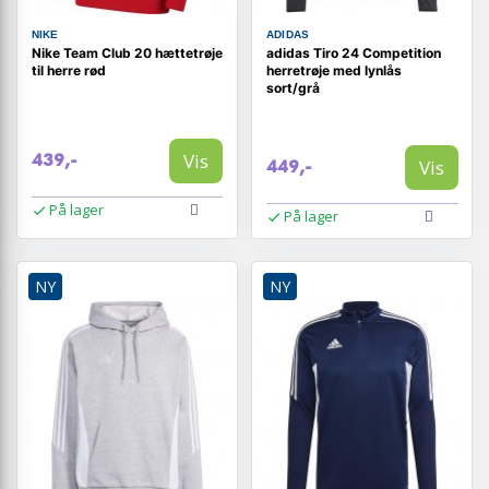
NIKE
ADIDAS
Nike Team Club 20 hættetrøje
adidas Tiro 24 Competition
til herre rød
herretrøje med lynlås
sort/grå
Vis
439,-
Vis
449,-
På lager
På lager
NY
NY