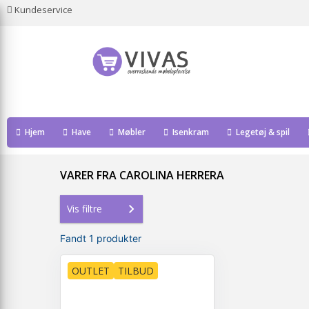
Kundeservice
Hjem
Have
Møbler
Isenkram
Legetøj & spil
VARER FRA CAROLINA HERRERA
Vis filtre
Fandt 1 produkter
OUTLET
TILBUD