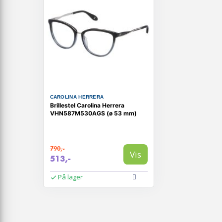
CAROLINA HERRERA
Brillestel Carolina Herrera
VHN587M530AGS (ø 53 mm)
790,-
Vis
513,-
På lager