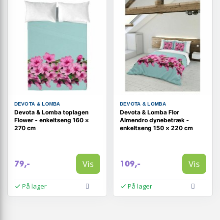
DEVOTA & LOMBA
DEVOTA & LOMBA
Devota & Lomba toplagen
Devota & Lomba Flor
Flower - enkeltseng 160 ×
Almendro dynebetræk -
270 cm
enkeltseng 150 × 220 cm
Vis
Vis
79,-
109,-
På lager
På lager