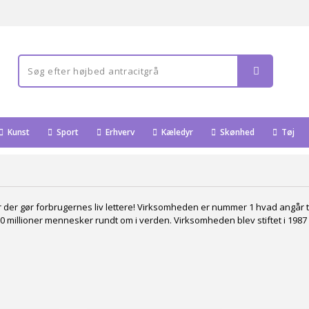
Kunst
Sport
Erhverv
Kæledyr
Skønhed
Tøj
hør der gør forbrugernes liv lettere! Virksomheden er nummer 1 hvad angår
30 millioner mennesker rundt om i verden. Virksomheden blev stiftet i 1987