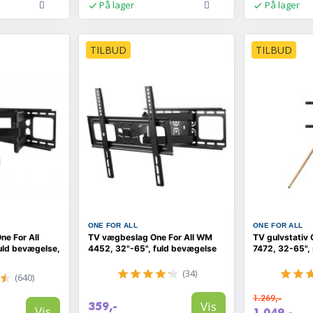
På lager
På lager
TILBUD
TILBUD
ONE FOR ALL
ONE FOR ALL
ne For All
TV vægbeslag One For All WM
TV gulvstativ 
uld bevægelse,
4452, 32"-65", fuld bevægelse
7472, 32-65",
(34)
(640)
1.269,-
Vis
359,-
Vis
1.049,-