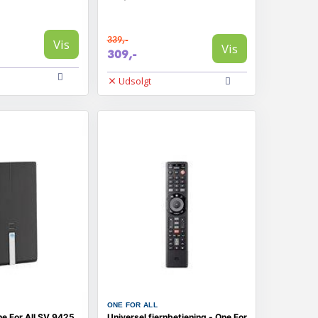
339,-
Vis
Vis
309,-
Udsolgt
ONE FOR ALL
e For All SV 9425
Universel fjernbetjening - One For