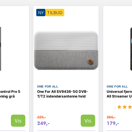
NY
TILBUD
ONE FOR ALL
ONE FOR ALL
ontrol Pro 5
One For All SV9436-5G DVB-
Universal fjer
ening grå
T/T2 indendørsantenne hvid
All Streamer 
329,-
284,-
Vis
Vis
249,-
179,-