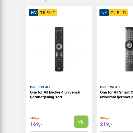
NY
TILBUD
NY
TILBUD
ONE FOR ALL
ONE FOR ALL
One for All Evolve 4 universal
One for All Smart C
fjernbetjening sort
universal fjernbetj
189,-
289,-
Vis
169,-
219,-