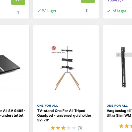
På lager
På lager
ONE FOR ALL
ONE FOR ALL
r All SV 9495-
TV-stand One For All Tripod
Vægbeslag til 
-understøttet
Quadpod - universel gulvholder
Ultra Slim WM
32-70"
(3)