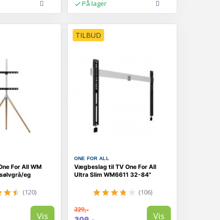
På lager
TILBUD
ONE FOR ALL
One For All WM
Vægbeslag til TV One For All
 sølvgrå/eg
Ultra Slim WM6611 32-84"
(120)
(106)
329,-
Vis
Vis
309,-