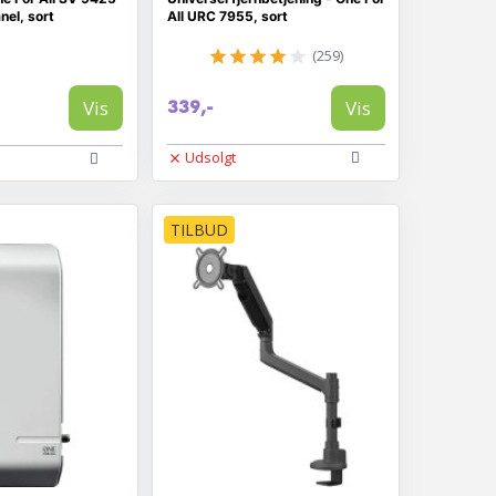
anel, sort
All URC 7955, sort
(259)
Vis
Vis
339,-
Udsolgt
TILBUD