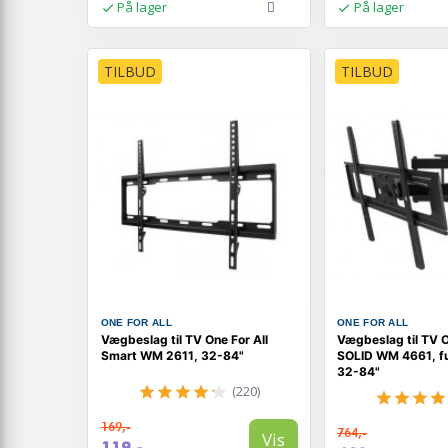
På lager
På lager
TILBUD
TILBUD
ONE FOR ALL
ONE FOR ALL
Vægbeslag til TV One For All
Vægbeslag til TV O
Smart WM 2611, 32-84"
SOLID WM 4661, f
32-84"
(220)
169,-
764,-
Vis
119,-