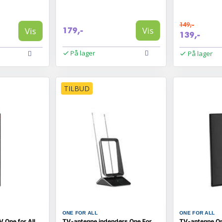
149,-
Vis
Vis
179,-
139,-
På lager
På lager
TILBUD
ONE FOR ALL
ONE FOR ALL
V One for All
TV-antenne indendørs One For
TV-antenne On