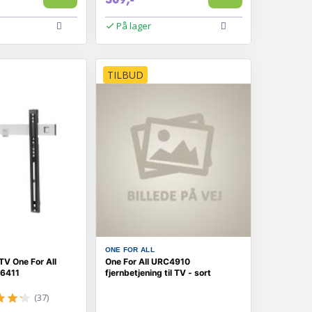
På lager
TILBUD
ONE FOR ALL
TV One For All
One For All URC4910
 6411
fjernbetjening til TV - sort
(37)