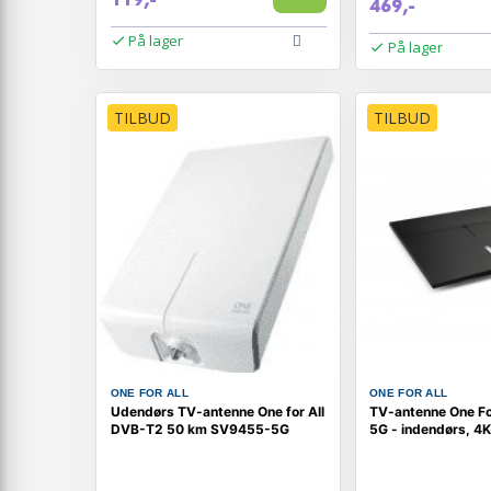
469,-
På lager
På lager
TILBUD
TILBUD
ONE FOR ALL
ONE FOR ALL
Udendørs TV-antenne One for All
TV-antenne One Fo
DVB-T2 50 km SV9455-5G
5G - indendørs, 4K