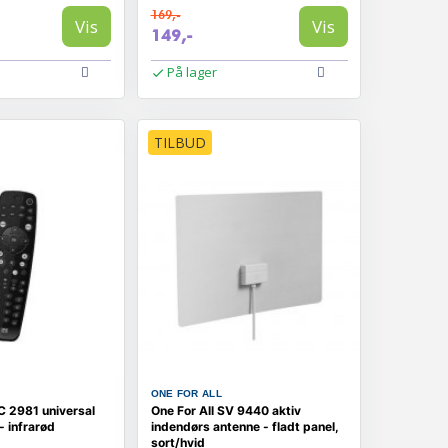
169,-
Vis
Vis
149,-
På lager
TILBUD
ONE FOR ALL
C 2981 universal
One For All SV 9440 aktiv
- infrarød
indendørs antenne - fladt panel,
sort/hvid