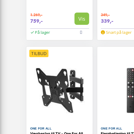
1.269,-
349,-
Vis
759,-
339,-
På lager
Snart på lager
TILBUD
ONE FOR ALL
ONE FOR ALL
Vægbeslag til TV - One For All
Fjernbetjening til T