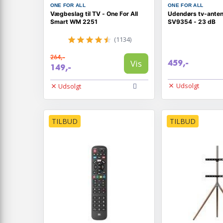
ONE FOR ALL
ONE FOR ALL
Vægbeslag til TV - One For All
Udendørs tv-anten
Smart WM 2251
SV9354 - 23 dB
(1134)
264,-
Vis
459,-
149,-
Udsolgt
Udsolgt
TILBUD
TILBUD