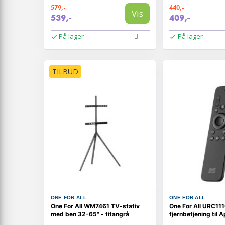
579,-
440,-
Vis
539,-
409,-
På lager
På lager
TILBUD
ONE FOR ALL
ONE FOR ALL
One For All WM7461 TV-stativ
One For All URC1110
med ben 32-65" - titangrå
fjernbetjening til 