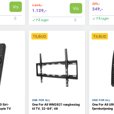
329,-
1.619,-
Vis
Vis
249,-
1.129,-
På lager
På lager
TILBUD
TILBUD
ONE FOR ALL
ONE FOR ALL
 Siri-
One For All WM2621 vægbeslag
One For All UR
Apple TV
til TV, 32-84", tilt
fjernbetjening 