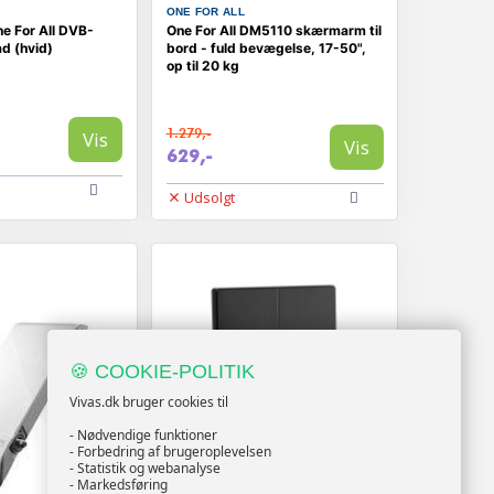
ONE FOR ALL
e For All DVB-
One For All DM5110 skærmarm til
ad (hvid)
bord - fuld bevægelse, 17-50",
op til 20 kg
1.279,-
Vis
Vis
629,-
Udsolgt
🍪 COOKIE-POLITIK
Vivas.dk bruger cookies til
- Nødvendige funktioner
- Forbedring af brugeroplevelsen
- Statistik og webanalyse
- Markedsføring