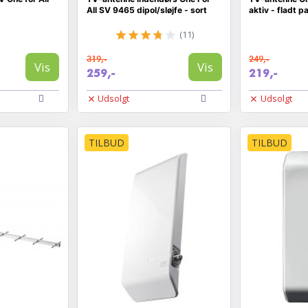
All SV 9465 dipol/sløjfe - sort
aktiv - fladt p
(11)
319,-
249,-
Vis
Vis
259,-
219,-
Udsolgt
Udsolgt
TILBUD
TILBUD