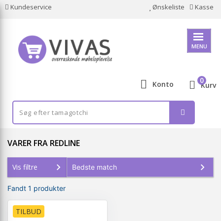
Kundeservice
Ønskeliste
Kasse
MENU
0
Konto
Kurv
VARER FRA REDLINE
Vis filtre
Fandt 1 produkter
TILBUD