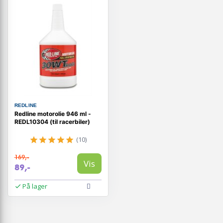
REDLINE
Redline motorolie 946 ml -
REDL10304 (til racerbiler)
(10)
169,-
Vis
89,-
På lager