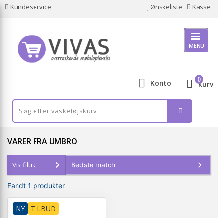
Kundeservice
Ønskeliste
Kasse
MENU
0
Konto
Kurv
VARER FRA UMBRO
Vis filtre
Fandt 1 produkter
NY
TILBUD