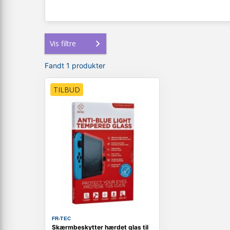
Vis filtre
Fandt 1 produkter
TILBUD
FR-TEC
Skærmbeskytter hærdet glas til