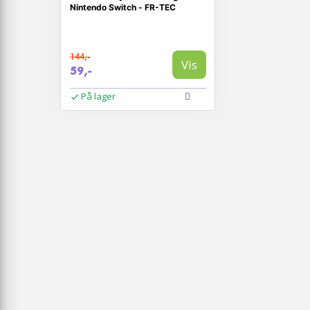
Nintendo Switch - FR-TEC
144,-
Vis
59,-
På lager