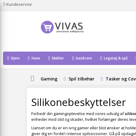
Kundeservice
Hjem
Have
Møbler
Isenkram
Legetøj & spil
Gaming
Spil tilbehør
Tasker og Cov
Silikonebeskyttelser
Forbedr din gamingoplevelse med vores udvalg af
silik
enheder mod slid og skader, hvilket forlænger deres leve
Uanset om du er en ivrig gamer eller blot ønsker at holde 
giver dig en fordel i intense spilsessioner. Gå på opdage