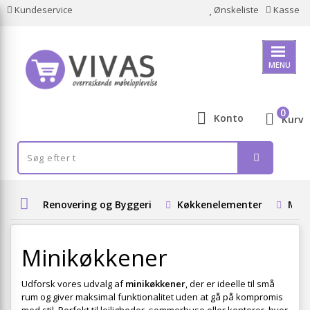
Kundeservice
Ønskeliste
Kasse
MENU
0
Konto
Kurv
Renovering og Byggeri
Køkkenelementer
Mini
Minikøkkener
Udforsk vores udvalg af
minikøkkener
, der er ideelle til små
rum og giver maksimal funktionalitet uden at gå på kompromis