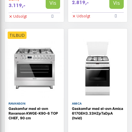
Vis
Vis
2.819,-
3.119,-
Udsolgt
Udsolgt
TILBUD
RAVANSON
AMICA
Gaskomfur med el-ovn
Gaskomfur med el-ovn Amica
Ravanson KWGE-K90-6 TOP
617GEH3.33HZpTaDpA
CHEF, 90 cm
(hvid)