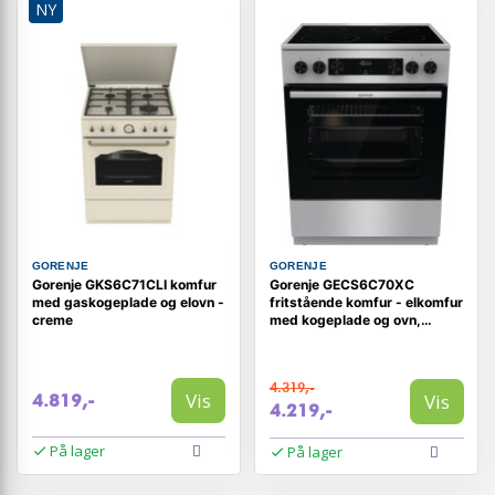
NY
GORENJE
GORENJE
Gorenje GKS6C71CLI komfur
Gorenje GECS6C70XC
med gaskogeplade og elovn -
fritstående komfur - elkomfur
creme
med kogeplade og ovn,
rustfrit stål, energiklasse A
4.319,-
Vis
Vis
4.819,-
4.219,-
På lager
På lager