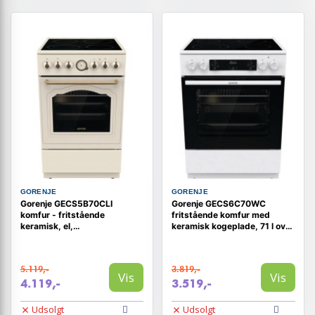
GORENJE
GORENJE
Gorenje GECS5B70CLI
Gorenje GECS6C70WC
komfur - fritstående
fritstående komfur med
keramisk, el,
keramisk kogeplade, 71 l ovn
elfenbensfarvet, 50 cm
- hvid
5.119,-
3.819,-
Vis
Vis
4.119,-
3.519,-
Udsolgt
Udsolgt