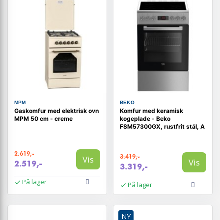
MPM
BEKO
Gaskomfur med elektrisk ovn
Komfur med keramisk
MPM 50 cm - creme
kogeplade - Beko
FSM57300GX, rustfrit stål, A
2.619,-
3.419,-
Vis
Vis
2.519,-
3.319,-
På lager
På lager
NY