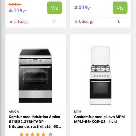
6.219,-
Vis
Vis
3.519,-
6.119,-
Udsolgt
Udsolgt
AMICA
MPM
Komfur med induktion Amica
Gaskomfur med el-ovn MPM
6118IE2.376HTADP -
MPM-56-KGE-03 - hvid
fritstående, rustfrit stål, 60
cm
(8)