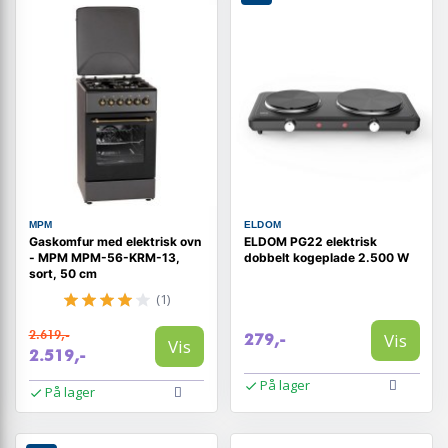
MPM
ELDOM
Gaskomfur med elektrisk ovn
ELDOM PG22 elektrisk
- MPM MPM-56-KRM-13,
dobbelt kogeplade 2.500 W
sort, 50 cm
(1)
2.619,-
Vis
279,-
Vis
2.519,-
På lager
På lager