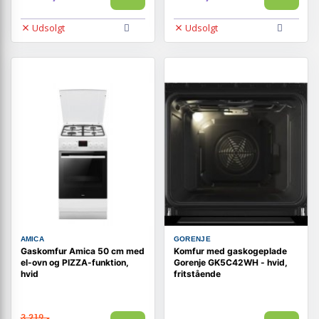
Udsolgt
Udsolgt
AMICA
GORENJE
Gaskomfur Amica 50 cm med
Komfur med gaskogeplade
el-ovn og PIZZA-funktion,
Gorenje GK5C42WH - hvid,
hvid
fritstående
3.219,-