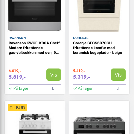
RAVANSON
GORENJE
Ravanson KWGE-K90A Cheff
Gorenje GECS6B70CLI
Modern fritstående
fritstående komfur med
gas-/elbækken med ovn, 90
keramisk kogeplade - beige
cm
6.019,-
5.419,-
Vis
Vis
5.819,-
5.319,-
På lager
På lager
TILBUD