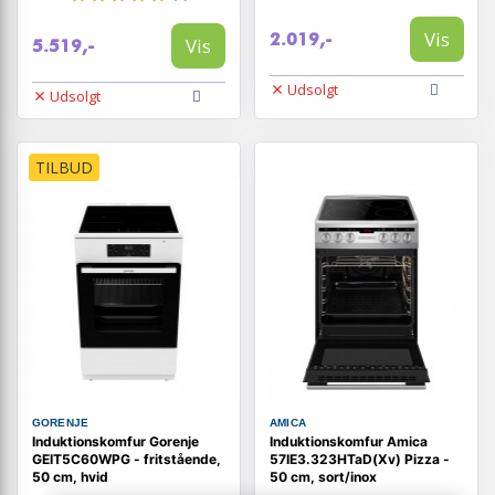
Vis
2.019,-
Vis
5.519,-
Udsolgt
Udsolgt
TILBUD
GORENJE
AMICA
Induktionskomfur Gorenje
Induktionskomfur Amica
GEIT5C60WPG - fritstående,
57IE3.323HTaD(Xv) Pizza -
50 cm, hvid
50 cm, sort/inox