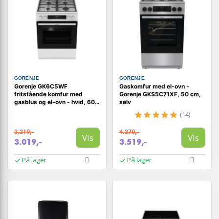
GORENJE
GORENJE
Gorenje GK6C5WF
Gaskomfur med el-ovn -
fritstående komfur med
Gorenje GKS5C71XF, 50 cm,
gasblus og el-ovn - hvid, 60
sølv
cm
(14)
3.219,-
4.270,-
Vis
Vis
3.019,-
3.519,-
På lager
På lager