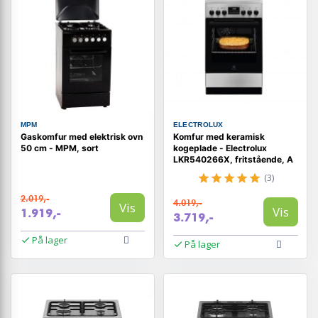
MPM
ELECTROLUX
Gaskomfur med elektrisk ovn
Komfur med keramisk
50 cm - MPM, sort
kogeplade - Electrolux
LKR540266X, fritstående, A
(3)
2.019,-
4.019,-
Vis
Vis
1.919,-
3.719,-
På lager
På lager