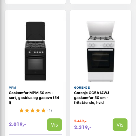
MPM
GORENJE
Gaskomfur MPM 50 cm -
Gorenje GG5A14WJ
sort, gasblus og gasovn (54
gaskomfur 50 cm -
l)
fritstående, hvid
(1)
2.419,-
Vis
Vis
2.019,-
2.319,-