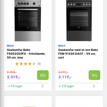
BEKO
BEKO
Gaskomfur Beko
Gaskomfur med el-ovn Beko
FSG52020FX - fritstående,
FSM 51330 DAOT - 50 cm,
50 cm, inox
sort
(8)
2.764,-
3.219,-
Vis
Vis
2.319,-
3.119,-
På lager
På lager