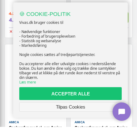
🍪 COOKIE-POLITIK
4.719,-
5.119,-
Vis
Vis
4.619,-
5.019,-
Vivas.dk bruger cookies til
Udsolgt
Udsolgt
- Nødvendige funktioner
- Forbedring af brugeroplevelsen
- Statistik og webanalyse
- Markedsføring
Nogle cookies sættes af tredjepartstjenester.
Du accepterer alle eller udvalgte cookies i nedenstående
bokse. Du kan ændre dine valg og trække dine samtykker
tilbage ved at klikke på det runde ikon nederst til venstre på
din skærm.
Læs mere
ACCEPTER ALLE
Tilpas Cookies
AMICA
AMICA
Gaskomfur med el-ovn Amica
Gaskomfur med el-ovn Amica
617GES3.33HZpTaDpA - 60
57GcES3.33HZpTaA(Xx)