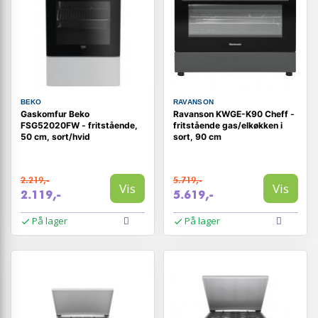
BEKO
RAVANSON
Gaskomfur Beko
Ravanson KWGE-K90 Cheff -
FSG52020FW - fritstående,
fritstående gas/elkøkken i
50 cm, sort/hvid
sort, 90 cm
2.219,-
5.719,-
Vis
Vis
2.119,-
5.619,-
På lager
På lager