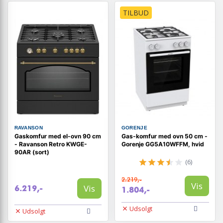
TILBUD
RAVANSON
GORENJE
Gaskomfur med el-ovn 90 cm
Gas-komfur med ovn 50 cm -
- Ravanson Retro KWGE-
Gorenje GG5A10WFFM, hvid
90AR (sort)
(6)
2.219,-
Vis
Vis
6.219,-
1.804,-
Udsolgt
Udsolgt