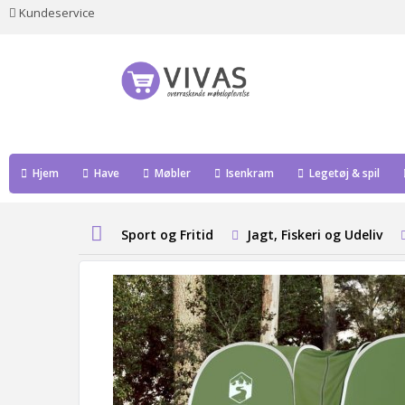
Kundeservice
Hjem
Have
Møbler
Isenkram
Legetøj & spil
Sport og Fritid
Jagt, Fiskeri og Udeliv