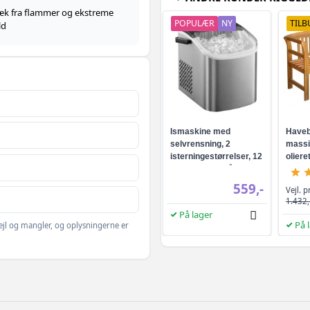
æk fra flammer og ekstreme
POPULÆR
NY
TILB
ld
Ismaskine med
Haveb
selvrensning, 2
massi
isterningestørrelser, 12
olier
kg/24 t - sølvgrå
ryglæ
559,-
Vejl. p
1.432,
På lager
På 
ejl og mangler, og oplysningerne er