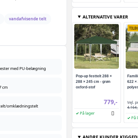
ALTERNATIVE VARER
vandafvisende telt
TILB
yester med PU-belægning
Pop-up festtelt 288 ×
Famili
288 × 245 cm - grøn
622 × 
 7 cm
oxford-stof
polyes
779,-
Vejl. p
stelt/omklædningstelt
4.164,
På lager
På 
ANDRE KUNDER KIGGED