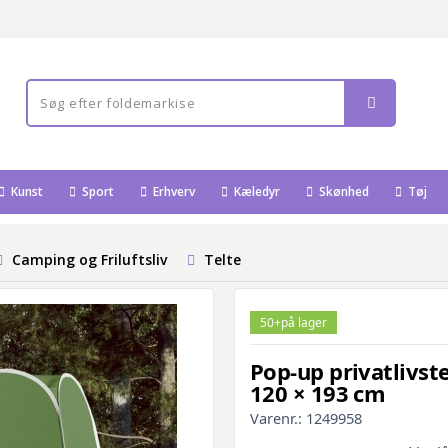
Kunst
Sport
Erhverv
Kæledyr
Skønhed
Tøj
Camping og Friluftsliv
Telte
50+
på lager
Pop-up privatlivste
120 × 193 cm
Varenr.:
1249958