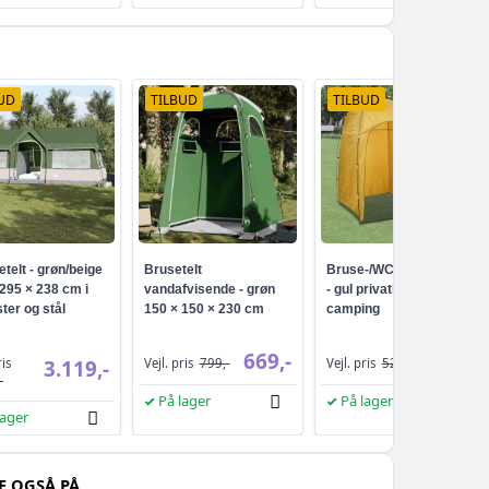
UD
TILBUD
TILBUD
etelt - grøn/beige
Brusetelt
Bruse-/WC-/omklædningst
295 × 238 cm i
vandafvisende - grøn
- gul privatlivstelt til
ter og stål
150 × 150 × 230 cm
camping
669,-
389,-
ris
3.119,-
Vejl. pris
799,-
Vejl. pris
521,-
-
På lager
På lager
lager
E OGSÅ PÅ