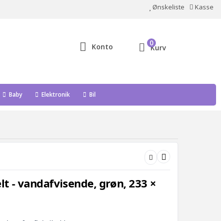
Ønskeliste
Kasse
0
Konto
Kurv
Baby
Elektronik
Bil
lt - vandafvisende, grøn, 233 ×