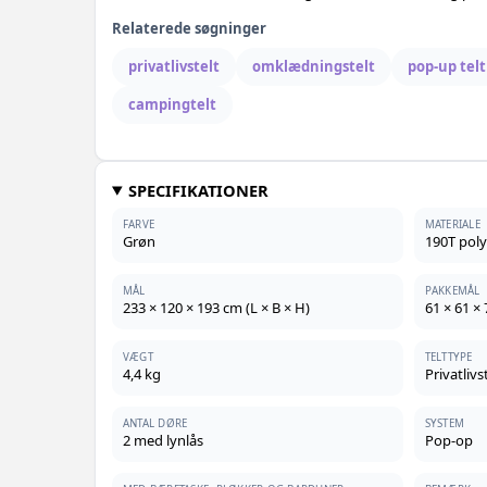
Relaterede søgninger
privatlivstelt
omklædningstelt
pop-up telt
campingtelt
SPECIFIKATIONER
FARVE
MATERIALE
Grøn
190T pol
MÅL
PAKKEMÅL
233 × 120 × 193 cm (L × B × H)
61 × 61 ×
VÆGT
TELTTYPE
4,4 kg
Privatliv
ANTAL DØRE
SYSTEM
2 med lynlås
Pop-op