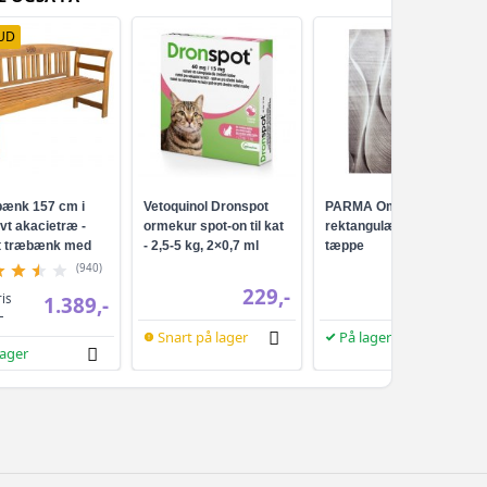
UD
ænk 157 cm i
Vetoquinol Dronspot
PARMA Ombre brun
vt akacietræ -
ormekur spot-on til kat
rektangulært kortluvet
et træbænk med
- 2,5-5 kg, 2×0,7 ml
tæppe
n og armlæn
(940)
229,-
389,-
ris
1.389,-
-
Snart på lager
På lager
lager