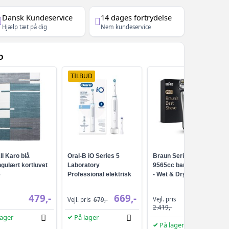
Dansk Kundeservice
14 dages fortrydelse
Hjælp tæt på dig
Nem kundeservice
D
TILBUD
I Karo blå
Oral-B iO Series 5
Braun Series 9 Pro+
gulært kortluvet
Laboratory
9565cc barbermaskine
e
Professional elektrisk
- Wet & Dry, sølv
tandbørste - Hvid
479,-
669,-
Vejl. pris
Vejl. pris
679,-
2.219,-
2.419,-
lager
På lager
På lager