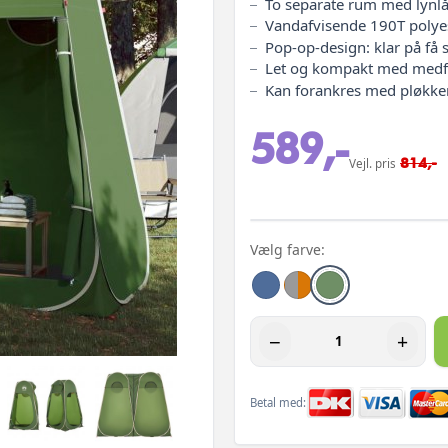
To separate rum med lynlå
Vandafvisende 190T poly
Pop-op-design: klar på få
Let og kompakt med medf
Kan forankres med pløkker 
589,-
814,-
Vejl. pris
Vælg farve:
−
+
Betal med: