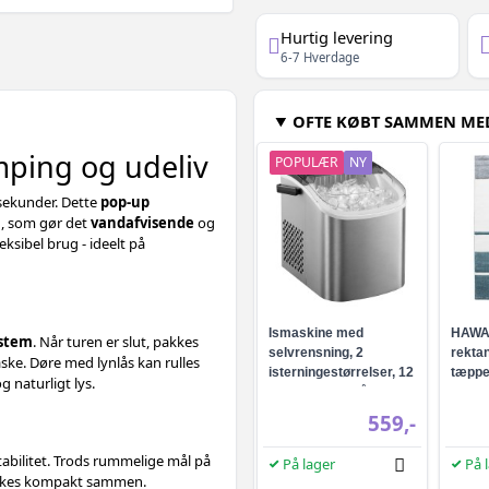
Hurtig levering
6-7 Hverdage
OFTE KØBT SAMMEN ME
camping og udeliv
POPULÆR
NY
sekunder. Dette
pop-up
g, som gør det
vandafvisende
og
eksibel brug - ideelt på
Ismaskine med
HAWAI
ystem
. Når turen er slut, pakkes
selvrensning, 2
rektan
ke. Døre med lynlås kan rulles
isterningestørrelser, 12
tæpp
 naturligt lys.
kg/24 t - sølvgrå
559,-
tabilitet. Trods rummelige mål på
På lager
På 
pakkes kompakt sammen.