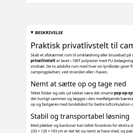
BESKRIVELSE
Praktisk privatlivstelt til 
Skab et afskærmet rum til omklædning eller brusebad på 
privatlivstelt
er lavet i 190T polyester med PU-belægnin
vindtæt. De to adskilte rum med hver sin lynlåsdør giver fl
campingpladsen, ved stranden eller i haven.
Nemt at sætte op og tage ned
Teltet folder sig selv ud takket være det smarte
pop-op-s
det hurtigt sammen og lægges i den medfølgende bæretas
op og fastgøres med bindebånd for bedre luftcirkulation og
Stabil og transportabel løsning
Med pløkker og barduner kan teltet forankres for ekstra s
233 × 120 × 193 cm er det let og nemt at have med, og 