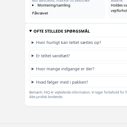
MED BÆRETASKE, PLØKKER OG BARDUNER
BEMÆRK
Montering/samling
Holdes v
vejrforho
Påkrævet
OFTE STILLEDE SPØRGSMÅL
Hvor hurtigt kan teltet sættes op?
Er teltet vandtæt?
Hvor mange indgange er der?
Hvad følger med i pakken?
Bemærk: FAQ er vejledende information. Vi tager forbehold for f
ikke juridisk bindende.