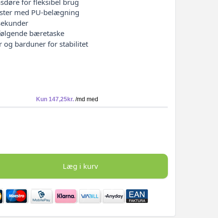
sdøre for fleksibel brug
ester med PU-belægning
 sekunder
ølgende bæretaske
og barduner for stabilitet
Læg i kurv