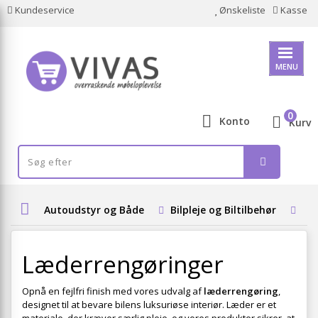
Kundeservice
Ønskeliste
Kasse
MENU
0
Konto
Kurv
Autoudstyr og Både
Bilpleje og Biltilbehør
Bil
Læderrengøringer
Opnå en fejlfri finish med vores udvalg af
læderrengøring
,
designet til at bevare bilens luksuriøse interiør. Læder er et