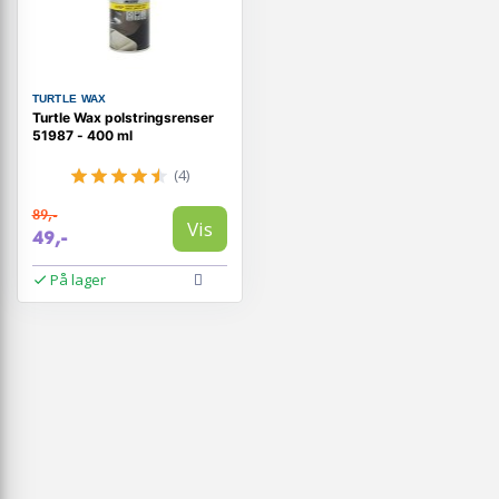
TURTLE WAX
Turtle Wax polstringsrenser
51987 - 400 ml
(4)
89,-
Vis
49,-
På lager