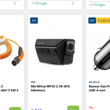
På lager
På lager
NY
NY
TILBU
MIO
BASEUS
 2
Mio MiVue MP30 2.5K GPS
Baseus Gain Pr
 elbil 11 kW 5
bilkamera
USB-A sort
99,-