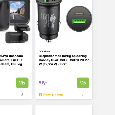
GOOBAY
595WD dashcam
Biloplader med hurtig opladning -
mera, Full HD,
Goobay Dual USB + USB?C PD 27
edcam, GPS og
W (12/24 V) - Sort
Vis
Vis
99,-
Snart på lager