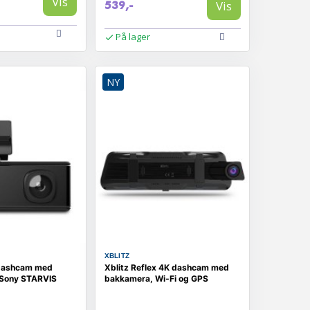
Vis
Vis
539,-
På lager
NY
XBLITZ
r dashcam med
Xblitz Reflex 4K dashcam med
 Sony STARVIS
bakkamera, Wi‑Fi og GPS