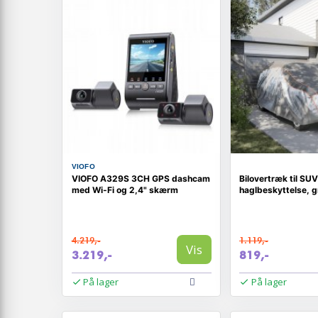
VIOFO
VIOFO A329S 3CH GPS dashcam
Bilovertræk til SUV
med Wi‑Fi og 2,4" skærm
haglbeskyttelse, g
4.219,-
1.119,-
Vis
3.219,-
819,-
På lager
På lager