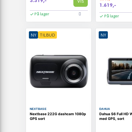
Vis
3.319,-
1.619,-
På lager
På lager
NY
TILBUD
NY
NEXTBASE
DAHUA
Nextbase 222G dashcam 1080p
Dahua S6 Full HD 
GPS sort
med GPS, sort