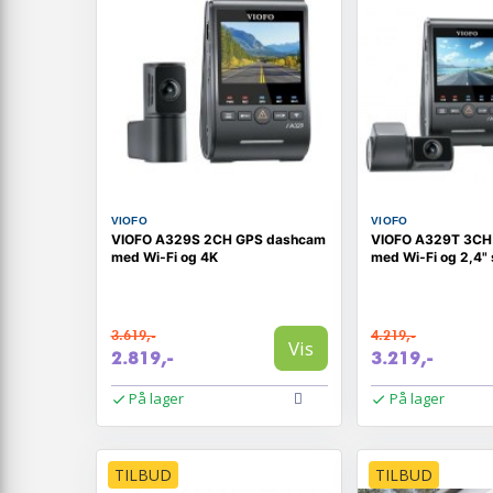
VIOFO
VIOFO
VIOFO A329S 2CH GPS dashcam
VIOFO A329T 3CH
med Wi‑Fi og 4K
med Wi‑Fi og 2,4"
3.619,-
4.219,-
Vis
2.819,-
3.219,-
På lager
På lager
TILBUD
TILBUD