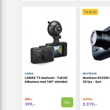
TILBUD
LAMAX
NEXTBASE
LAMAX T3 dashcam - Full HD
Nextbase 622GW 
bilkamera med 140° vidvinkel
30 fps - Sort
409,-
2.919,-
Vis
399,-
2.219,-