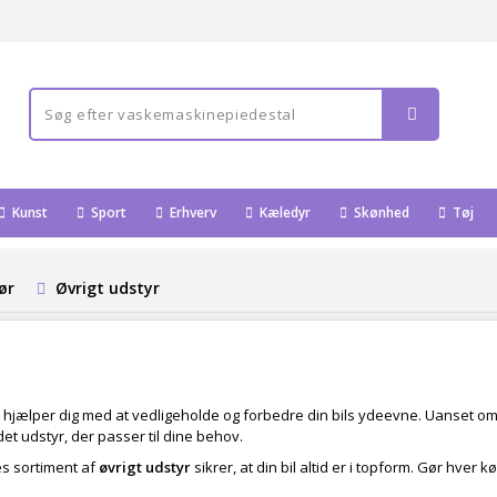
Kunst
Sport
Erhverv
Kæledyr
Skønhed
Tøj
hør
Øvrigt udstyr
r hjælper dig med at vedligeholde og forbedre din bils ydeevne. Uanset om d
 det udstyr, der passer til dine behov.
res sortiment af
øvrigt udstyr
sikrer, at din bil altid er i topform. Gør hver 