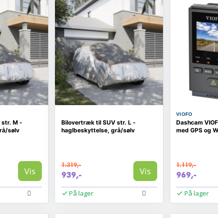
VIOFO
 str. M -
Bilovertræk til SUV str. L -
Dashcam VIOF
rå/sølv
haglbeskyttelse, grå/sølv
med GPS og W
1.319,-
1.119,-
Vis
Vis
939,-
969,-
På lager
På lager