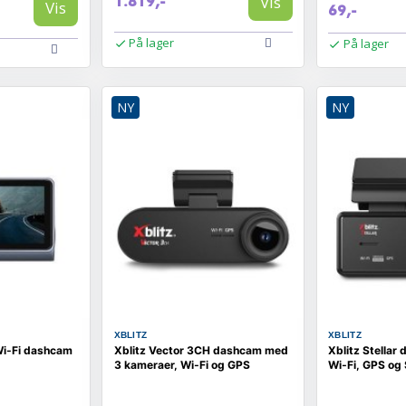
Vis
1.819,-
Vis
69,-
På lager
På lager
NY
NY
XBLITZ
XBLITZ
Wi‑Fi dashcam
Xblitz Vector 3CH dashcam med
Xblitz Stella
3 kameraer, Wi‑Fi og GPS
Wi‑Fi, GPS og