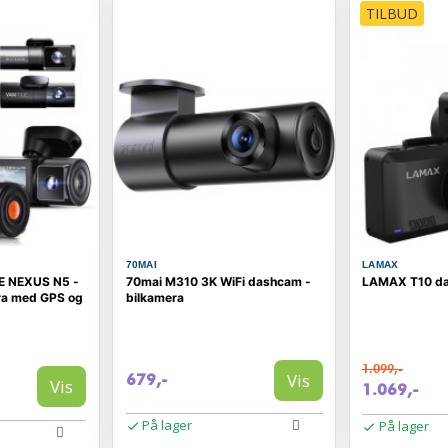
TILBUD
70MAI
LAMAX
 NEXUS N5 -
70mai M310 3K WiFi dashcam -
LAMAX T10 da
ra med GPS og
bilkamera
1.099,-
Vis
679,-
Vis
1.069,-
På lager
På lager