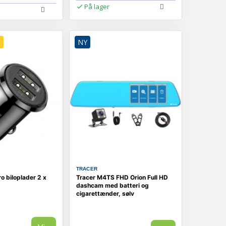
På lager
D
NY
TRACER
o biloplader 2 x
Tracer M4TS FHD Orion Full HD
dashcam med batteri og
cigarettænder, sølv