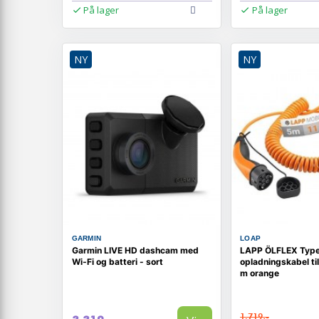
På lager
På lager
NY
NY
GARMIN
LOAP
Garmin LIVE HD dashcam med
LAPP ÖLFLEX Type
Wi‑Fi og batteri - sort
opladningskabel til
m orange
1.719,-