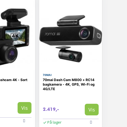
70MAI
shcam 4K - Sort
70mai Dash Cam M800 + RC14
bagkamera - 4K, GPS, Wi‑Fi og
4G/LTE
Vis
Vis
2.419,-
På lager