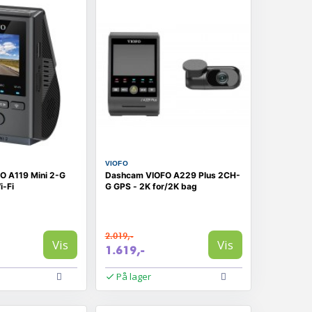
VIOFO
O A119 Mini 2-G
Dashcam VIOFO A229 Plus 2CH-
i‑Fi
G GPS - 2K for/2K bag
2.019,-
Vis
Vis
1.619,-
På lager