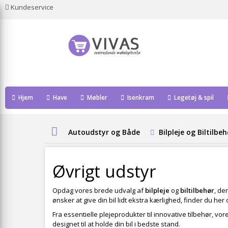
Kundeservice
Hjem
Have
Møbler
Isenkram
Legetøj & spil
Autoudstyr og Både
Bilpleje og Biltilbe
Øvrigt udstyr
Opdag vores brede udvalg af
bilpleje
og
biltilbehør
, de
ønsker at give din bil lidt ekstra kærlighed, finder du her
Fra essentielle plejeprodukter til innovative tilbehør, vo
designet til at holde din bil i bedste stand.