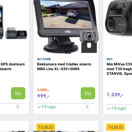
NO NAME
MIO
 GPS dashcam
Bakkamera med trådløs skærm
Mio MiVue C
 skærm
MBG Line XL-435+006S
med T30 bagka
STARVIS, Spe
Wi‑Fi
1.049,-
Vis
Vis
1.339,-
999,-
På lager
På lager
TILBUD
TILBUD