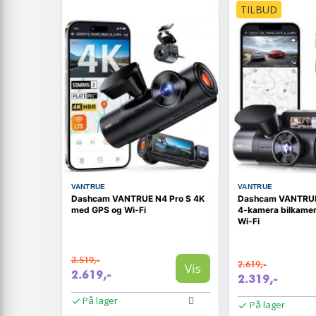
TILBUD
VANTRUE
VANTRUE
Dashcam VANTRUE N4 Pro S 4K
Dashcam VANTRUE
med GPS og Wi‑Fi
4-kamera bilkame
Wi‑Fi
3.519,-
2.619,-
Vis
2.619,-
2.319,-
På lager
På lager