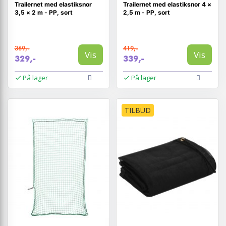
Trailernet med elastiksnor
Trailernet med elastiksnor 4 ×
3,5 × 2 m - PP, sort
2,5 m - PP, sort
369,-
419,-
Vis
Vis
329,-
339,-
På lager
På lager
TILBUD