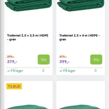
Trailernet 2,5 × 3,5 m i HDPE
Trailernet 2,5 × 4 m i HDPE -
- grøn
grøn
399,-
419,-
Vis
Vis
379,-
399,-
På lager
På lager
TILBUD