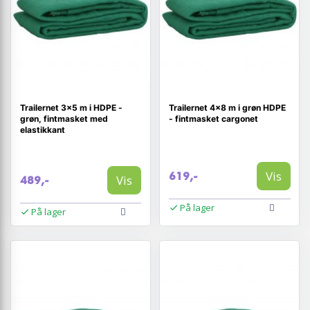
Trailernet 3×5 m i HDPE -
Trailernet 4×8 m i grøn HDPE
grøn, fintmasket med
- fintmasket cargonet
elastikkant
Vis
619,-
Vis
489,-
På lager
På lager