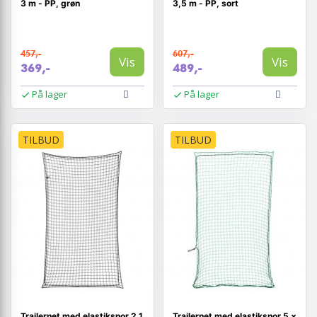
3 m - PP, grøn
3,5 m - PP, sort
457,-
607,-
Vis
Vis
369,-
489,-
På lager
På lager
TILBUD
TILBUD
Trailernet med elastiksnor 2,1
Trailernet med elastiksnor 5 ×