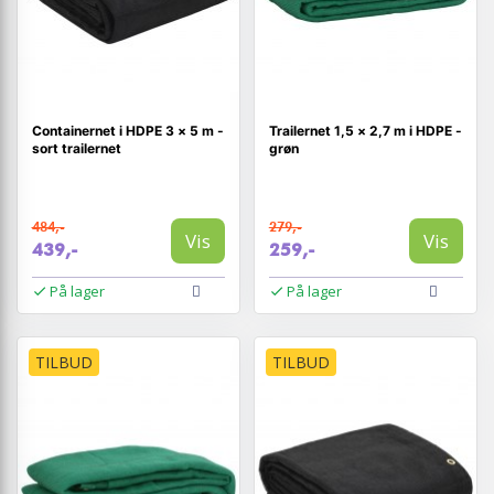
Containernet i HDPE 3 × 5 m -
Trailernet 1,5 × 2,7 m i HDPE -
sort trailernet
grøn
484,-
279,-
Vis
Vis
439,-
259,-
På lager
På lager
TILBUD
TILBUD