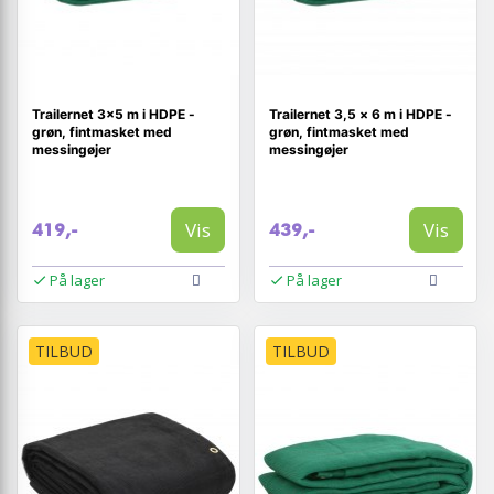
Trailernet 3×5 m i HDPE -
Trailernet 3,5 × 6 m i HDPE -
grøn, fintmasket med
grøn, fintmasket med
messingøjer
messingøjer
Vis
Vis
419,-
439,-
På lager
På lager
TILBUD
TILBUD