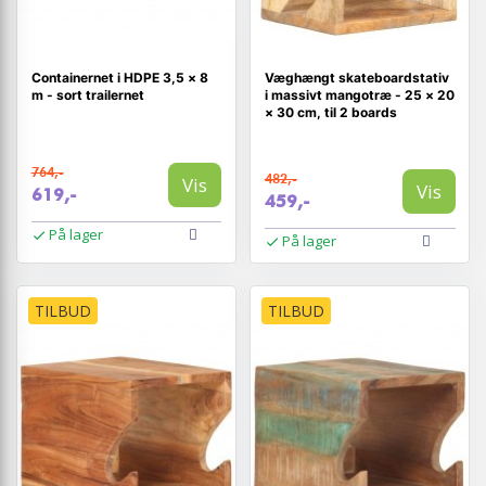
Containernet i HDPE 3,5 × 8
Væghængt skateboardstativ
m - sort trailernet
i massivt mangotræ - 25 × 20
× 30 cm, til 2 boards
764,-
482,-
Vis
Vis
619,-
459,-
På lager
På lager
TILBUD
TILBUD