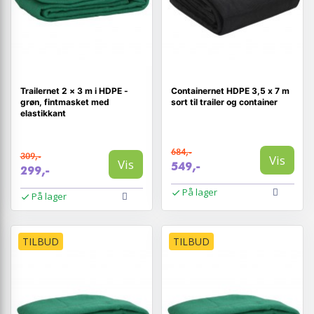
Trailernet 2 × 3 m i HDPE -
Containernet HDPE 3,5 x 7 m
grøn, fintmasket med
sort til trailer og container
elastikkant
684,-
309,-
Vis
Vis
549,-
299,-
På lager
På lager
TILBUD
TILBUD