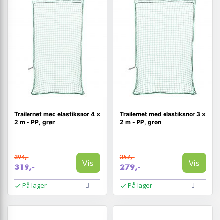
Trailernet med elastiksnor 4 ×
Trailernet med elastiksnor 3 ×
2 m - PP, grøn
2 m - PP, grøn
394,-
357,-
Vis
Vis
319,-
279,-
På lager
På lager