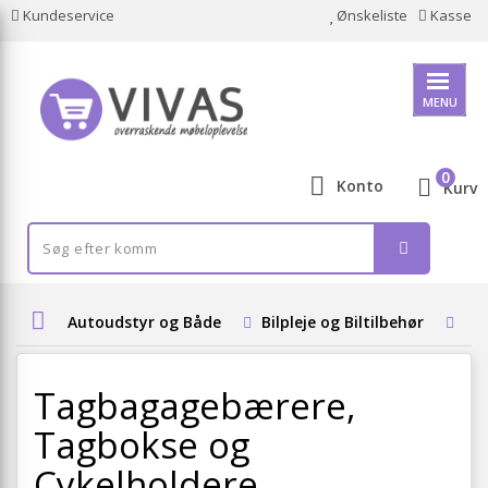
Kundeservice
Ønskeliste
Kasse
MENU
0
Konto
Kurv
Autoudstyr og Både
Bilpleje og Biltilbehør
Ta
Tagbagagebærere,
Tagbokse og
Cykelholdere