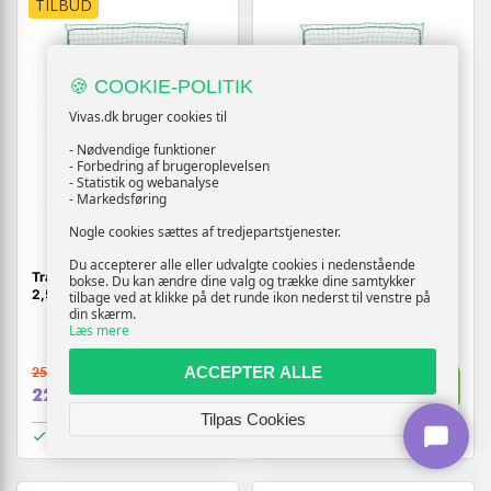
TILBUD
🍪 COOKIE-POLITIK
Vivas.dk bruger cookies til
- Nødvendige funktioner
- Forbedring af brugeroplevelsen
- Statistik og webanalyse
- Markedsføring
Nogle cookies sættes af tredjepartstjenester.
Du accepterer alle eller udvalgte cookies i nedenstående
Trailernet med elastiksnor
Trailernet med elastiksnor 2,1
bokse. Du kan ændre dine valg og trække dine samtykker
2,5 × 1,5 m - PP, grøn
× 1,25 m - PP, grøn
tilbage ved at klikke på det runde ikon nederst til venstre på
din skærm.
Læs mere
ACCEPTER ALLE
257,-
294,-
Vis
Vis
229,-
219,-
Tilpas Cookies
På lager
På lager