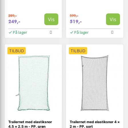
289,-
599,-
Vis
Vis
249,-
519,-
På lager
På lager
TILBUD
TILBUD
Trailernet med elastiksnor
Trailernet med elastiksnor 4 ×
4,5 × 2,5 m - PP, grøn
2 m - PP, sort