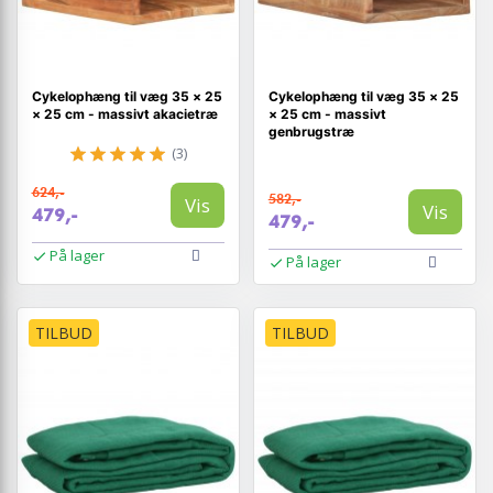
Cykelophæng til væg 35 × 25
Cykelophæng til væg 35 × 25
× 25 cm - massivt akacietræ
× 25 cm - massivt
genbrugstræ
(3)
624,-
582,-
Vis
Vis
479,-
479,-
På lager
På lager
TILBUD
TILBUD