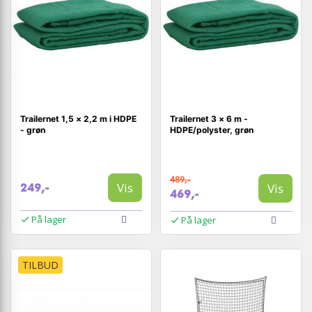
Trailernet 1,5 × 2,2 m i HDPE
Trailernet 3 × 6 m -
- grøn
HDPE/polyster, grøn
489,-
Vis
Vis
249,-
469,-
På lager
På lager
TILBUD