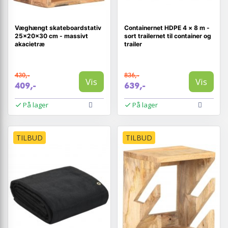
Væghængt skateboardstativ
Containernet HDPE 4 × 8 m -
25×20×30 cm - massivt
sort trailernet til container og
akacietræ
trailer
430,-
836,-
Vis
Vis
409,-
639,-
På lager
På lager
TILBUD
TILBUD