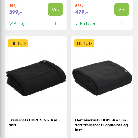
458,-
666,-
Vis
Vis
399,-
479,-
På lager
På lager
TILBUD
TILBUD
Trailernet i HDPE 2,5 × 4 m -
Containernet i HDPE 4 × 9 m -
sort
sort trailernet til container og
last