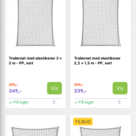
Trailernet med elastiksnor 3 ×
Trailernet med elastiksnor
2 m - PP, sort
2,2 × 1,5 m - PP, sort
359,-
294,-
Vis
Vis
349,-
239,-
På lager
På lager
TILBUD