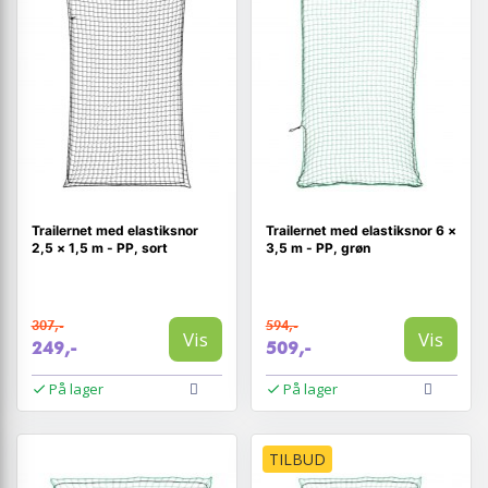
Trailernet med elastiksnor
Trailernet med elastiksnor 6 ×
2,5 × 1,5 m - PP, sort
3,5 m - PP, grøn
307,-
594,-
Vis
Vis
249,-
509,-
På lager
På lager
TILBUD