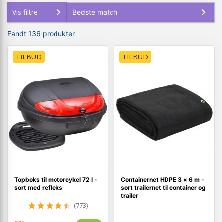
Vis filtre
Fandt 136 produkter
TILBUD
TILBUD
Topboks til motorcykel 72 l -
Containernet HDPE 3 × 6 m -
sort med refleks
sort trailernet til container og
trailer
(773)