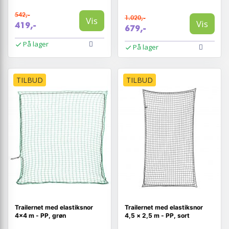
542,-
1.020,-
Vis
Vis
419,-
679,-
På lager
På lager
TILBUD
TILBUD
Trailernet med elastiksnor
Trailernet med elastiksnor
4×4 m - PP, grøn
4,5 × 2,5 m - PP, sort