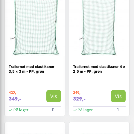
Trailernet med elastiksnor
Trailernet med elastiksnor 4 ×
3,5 × 3 m - PP, grøn
2,5 m - PP, grøn
432,-
349,-
Vis
Vis
349,-
329,-
På lager
På lager