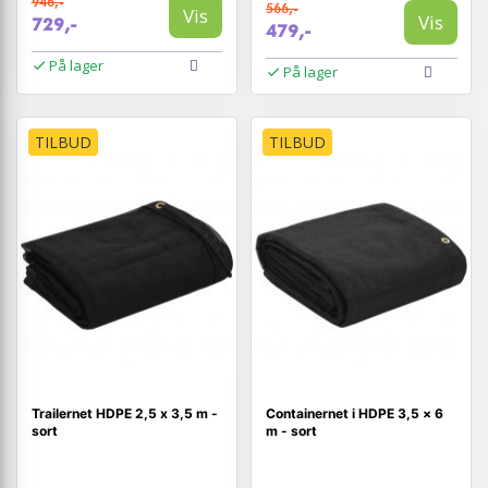
946,-
566,-
Vis
Vis
729,-
479,-
På lager
På lager
TILBUD
TILBUD
Trailernet HDPE 2,5 x 3,5 m -
Containernet i HDPE 3,5 × 6
sort
m - sort