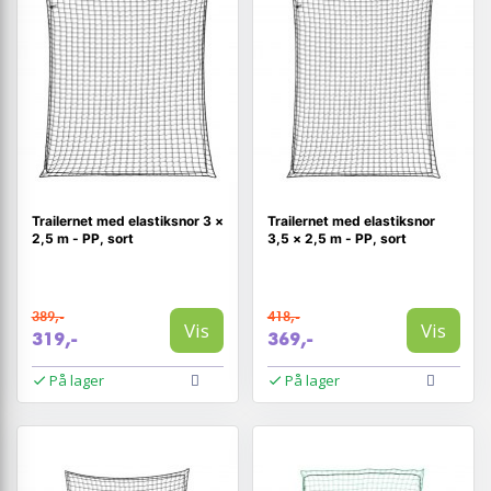
Trailernet med elastiksnor 3 ×
Trailernet med elastiksnor
2,5 m - PP, sort
3,5 × 2,5 m - PP, sort
389,-
418,-
Vis
Vis
319,-
369,-
På lager
På lager