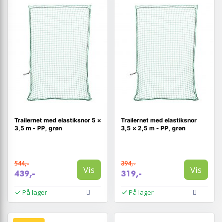
Trailernet med elastiksnor 5 ×
Trailernet med elastiksnor
3,5 m - PP, grøn
3,5 × 2,5 m - PP, grøn
544,-
394,-
Vis
Vis
439,-
319,-
På lager
På lager