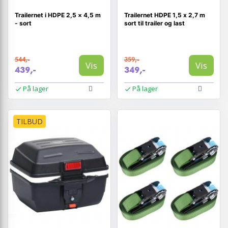
Trailernet i HDPE 2,5 × 4,5 m
Trailernet HDPE 1,5 x 2,7 m
- sort
sort til trailer og last
544,-
359,-
Vis
Vis
439,-
349,-
På lager
På lager
TILBUD