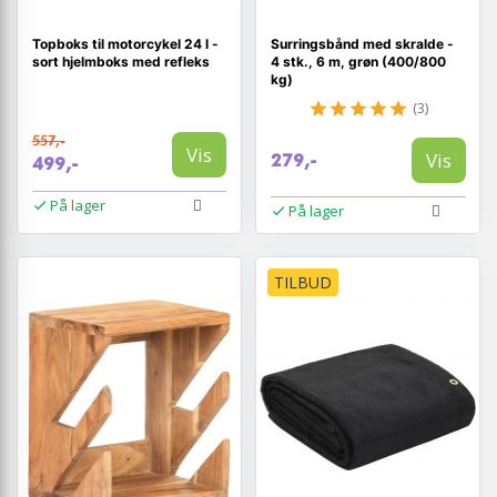
Topboks til motorcykel 24 l -
Surringsbånd med skralde -
sort hjelmboks med refleks
4 stk., 6 m, grøn (400/800
kg)
(3)
557,-
Vis
Vis
279,-
499,-
På lager
På lager
TILBUD