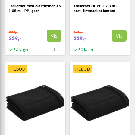
Trailernet med elastiksnor 3 ×
Trailernet HDPE 2 x 3 m -
1,65 m - PP, grøn
sort, fintmasket lastnet
294,-
436,-
Vis
Vis
259,-
329,-
På lager
På lager
TILBUD
TILBUD