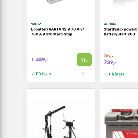
VARTA
OSRAM
Bilbatteri VARTA 12 V 70 Ah /
Starthjælp power
760 A AGM Start-Stop
BatteryStart 200
769,-
Vis
1.459,-
739,-
På lager
På lager