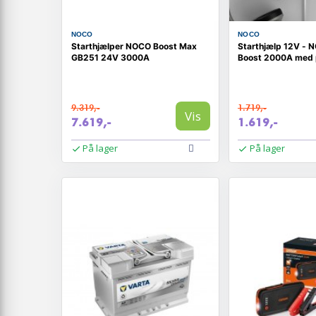
NOCO
NOCO
Starthjælper NOCO Boost Max
Starthjælp 12V -
GB251 24V 3000A
Boost 2000A med
9.319,-
1.719,-
Vis
7.619,-
1.619,-
På lager
På lager