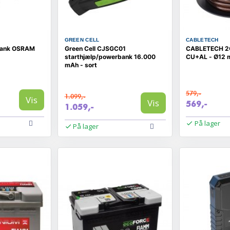
GREEN CELL
CABLETECH
bank OSRAM
Green Cell CJSGC01
CABLETECH 2G
starthjælp/powerbank 16.000
CU+AL - Ø12 
mAh - sort
579,-
1.099,-
Vis
Vis
569,-
1.059,-
På lager
På lager