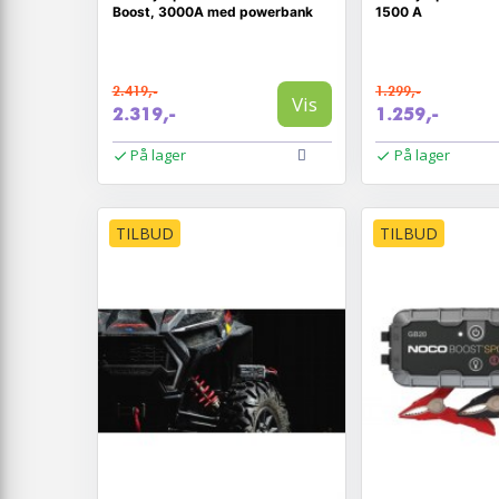
Boost, 3000A med powerbank
1500 A
2.419,-
1.299,-
Vis
2.319,-
1.259,-
På lager
På lager
TILBUD
TILBUD