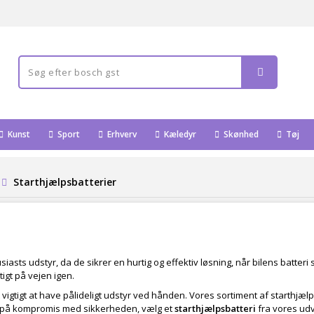
Kunst
Sport
Erhverv
Kæledyr
Skønhed
Tøj
Starthjælpsbatterier
iasts udstyr, da de sikrer en hurtig og effektiv løsning, når bilens batteri 
igt på vejen igen.
igtigt at have pålideligt udstyr ved hånden. Vores sortiment af starthjælpsba
ke på kompromis med sikkerheden, vælg et
starthjælpsbatteri
fra vores udv