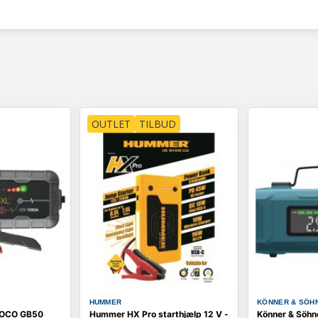
OUTLET
TILBUD
HUMMER
KÖNNER & SÖH
 NOCO GB50
Hummer HX Pro starthjælp 12 V -
Könner & Söh