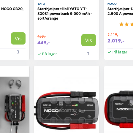
YATO
NOCO
 - NOCO GB20,
Starthjælper til bil YATO YT-
Starthjælper
83081 powerbank 9.000 mAh -
2.500 A powe
sort/orange
2.119,-
459,-
Vis
Vis
2.019,-
449,-
På lager
På lager