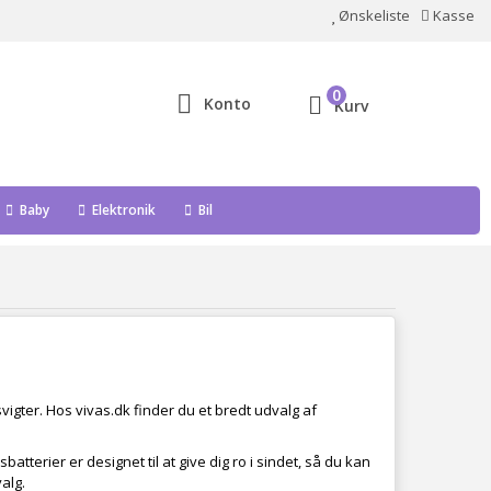
Ønskeliste
Kasse
0
Konto
Kurv
Baby
Elektronik
Bil
svigter. Hos vivas.dk finder du et bredt udvalg af
tterier er designet til at give dig ro i sindet, så du kan
alg.