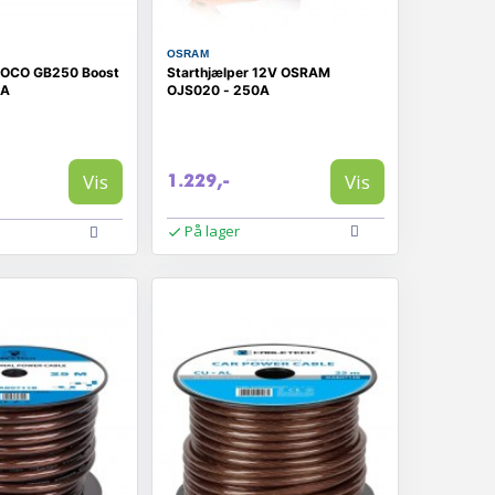
OSRAM
 NOCO GB250 Boost
Starthjælper 12V OSRAM
0A
OJS020 - 250A
Vis
Vis
1.229,-
På lager