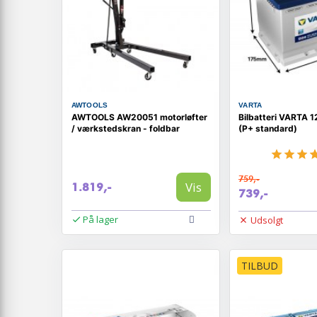
AWTOOLS
VARTA
AWTOOLS AW20051 motorløfter
Bilbatteri VARTA 
/ værkstedskran - foldbar
(P+ standard)
759,-
Vis
1.819,-
739,-
På lager
Udsolgt
TILBUD