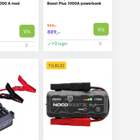
2000 A med
Boost Plus 1000A powerbank
919,-
Vis
Vis
889,-
På lager
TILBUD