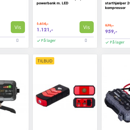
powerbank m. LED
starthjælper 
kompressor
1.614,-
979,-
Vis
Vis
1.121,-
959,-
På lager
På lager
TILBUD