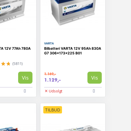
VARTA
RTA 12V 77Ah 780A
Bilbatteri VARTA 12V 95Ah 830A
G7 306×173×225 B01
(5811)
1.169,-
Vis
Vis
1.129,-
Udsolgt
TILBUD