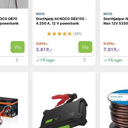
NOCO
NOCO
 NOCO GB70
Starthjælp bil NOCO GBX155 -
Starthjælper
 powerbank
4.250 A, 12 V powerbank
Max 12V 525
(281)
3.019,-
9.319,-
Vis
Vis
2.819,-
7.019,-
På lager
På lager