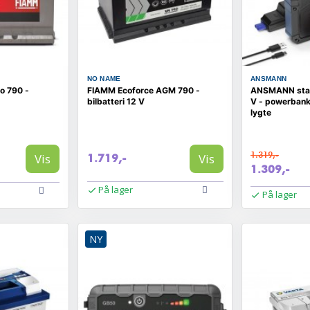
NO NAME
ANSMANN
o 790 -
FIAMM Ecoforce AGM 790 -
ANSMANN star
bilbatteri 12 V
V - powerban
lygte
1.319,-
Vis
Vis
1.719,-
1.309,-
På lager
På lager
NY