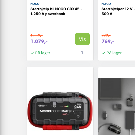
NOCO
NOCO
Starthjælp bil NOCO GBX45 -
Starthjælper 12 V
1.250 A powerbank
500 A
1.119,-
779,-
Vis
1.079,-
769,-
På lager
På lager