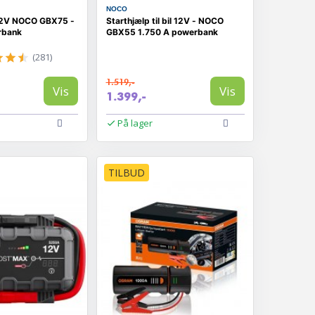
NOCO
 12V NOCO GBX75 -
Starthjælp til bil 12V - NOCO
rbank
GBX55 1.750 A powerbank
(281)
1.519,-
Vis
Vis
1.399,-
På lager
TILBUD