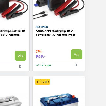
ANSMANN
thjælpsbatteri 12
ANSMANN starthjælp 12 V -
k 59,2 Wh med
powerbank 37 Wh med lygte
979,-
Vis
Vis
959,-
På lager
TILBUD