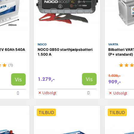
NOCO
VARTA
12V 60Ah 540A
NOCO GB50 starthjælpsbatteri
Bilbatteri VA
1.500 A
(P+ standard)
(1)
1.036,-
Vis
Vis
1.279,-
909,-
Udsolgt
Udsolgt
TILBUD
TILBUD