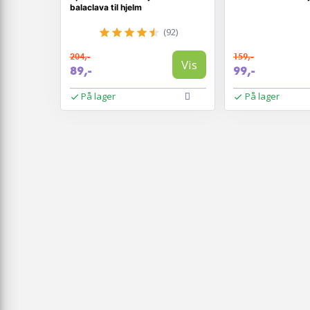
balaclava til hjelm
(92)
204,-
159,-
Vis
89,-
99,-
På lager
På lager