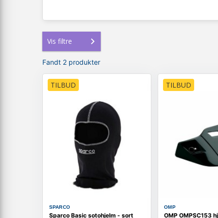
Vis filtre
Fandt 2 produkter
TILBUD
TILBUD
SPARCO
OMP
Sparco Basic sotohjelm - sort
OMP OMPSC153 hjel