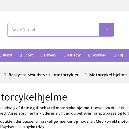
Kunst
Sport
Erhverv
Kæledyr
Skønhed
Tøj
Beskyttelsesudstyr til motorcykler
Motorcykel hjelme
otorcykelhjelme
e udvalg af
dele og tilbehør til motorcykelhjelme
. Uanset om du er en er
rhed. Vores sortiment inkluderer alt, hvad du behøver for at tilpasse og f
tsprodukter, der passer til forskellige mærker og modeller. Med korrekt
motor
øjelser til din hjelm i dag.