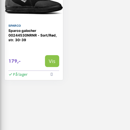
SPARCO
Sparco galocher
00244530NRNR - Sort/Rød,
str. 30-39
Vis
179,-
På lager