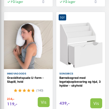
På lager
På lager
NY
INNOVAGOODS
SONGMICS
Graviditetspude U-form -
Børnebogreol med
Slupill, hvid
legetøjsopbevaring og hjul, 3
hylder - skyhvid
(140)
214,-
Vis
Vis
439,-
119,-