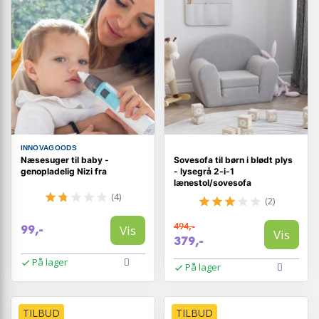
INNOVAGOODS
Næsesuger til baby -
Sovesofa til børn i blødt plys
genopladelig Nizi fra
- lysegrå 2-i-1
lænestol/sovesofa
(4)
(2)
494,-
Vis
99,-
Vis
379,-
På lager
På lager
TILBUD
TILBUD