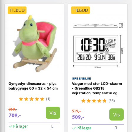
TILBUD
TILBUD
GREENBLUE
Gyngedyr dinosaurus - plys
Vægur med stor LCD-skærm
babygynge 60 × 32 × 54 cm
- GreenBlue GB218
vejrstation, temperatur og
dato
(1)
(33)
860,-
519,-
Vis
Vis
709,-
509,-
På lager
På lager