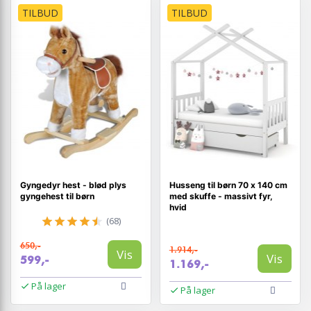
TILBUD
TILBUD
Gyngedyr hest - blød plys
Husseng til børn 70 x 140 cm
gyngehest til børn
med skuffe - massivt fyr,
hvid
(68)
650,-
1.914,-
Vis
Vis
599,-
1.169,-
På lager
På lager