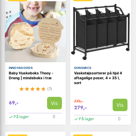
INNOVAGOODS
SONGMICS
Baby Huskeboks Thooy -
Vasketøjssorterer på hjul 4
Dreng | mindeboks i træ
aftagelige poser, 4 × 35 l,
sort
(7)
779,-
Vis
69,-
Vis
279,-
På lager
På lager