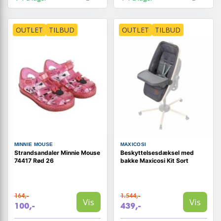
OUTLET
TILBUD
OUTLET
TILBUD
MINNIE MOUSE
MAXICOSI
Strandsandaler Minnie Mouse
Beskyttelsesdæksel med
74417 Rød 26
bakke Maxicosi Kit Sort
164,-
1.544,-
Vis
Vis
100,-
439,-