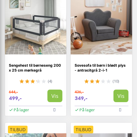
Sengehest til børneseng 200
Sovesofa til børn i blødt plys
x 25 cm mørkegrå
- antracitgrå 2‑i‑1
(4)
(10)
644,-
436,-
Vis
Vis
499,-
349,-
På lager
På lager
TILBUD
TILBUD