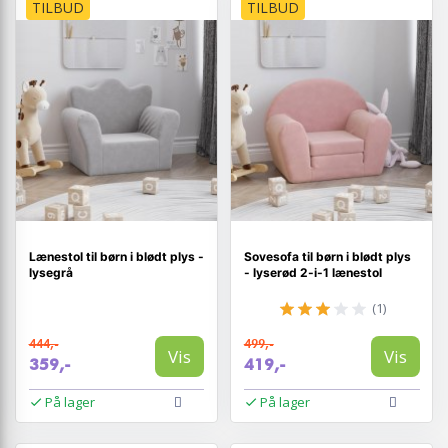
TILBUD
TILBUD
Lænestol til børn i blødt plys -
Sovesofa til børn i blødt plys
lysegrå
- lyserød 2-i-1 lænestol
(1)
444,-
499,-
Vis
Vis
359,-
419,-
På lager
På lager