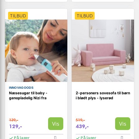
TILBUD
TILBUD
INNOVAGOODS
Næsesuger til baby -
2-personers sovesofa til børn
genopladelig Nizi fra
i blødt plys - lyserød
139,-
519,-
Vis
Vis
129,-
439,-
På lager
På lager