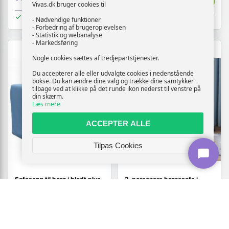
Vivas.dk bruger cookies til
På lager
På lager
- Nødvendige funktioner
- Forbedring af brugeroplevelsen
- Statistik og webanalyse
- Markedsføring
TILBUD
Nogle cookies sættes af tredjepartstjenester.
Du accepterer alle eller udvalgte cookies i nedenstående
bokse. Du kan ændre dine valg og trække dine samtykker
tilbage ved at klikke på det runde ikon nederst til venstre på
din skærm.
Læs mere
ACCEPTER ALLE
Tilpas Cookies
Sofaseng til børn i blødt plys
2-personers børnesofa i
- blå minisofa
blødt plys - blå
407,-
507,-