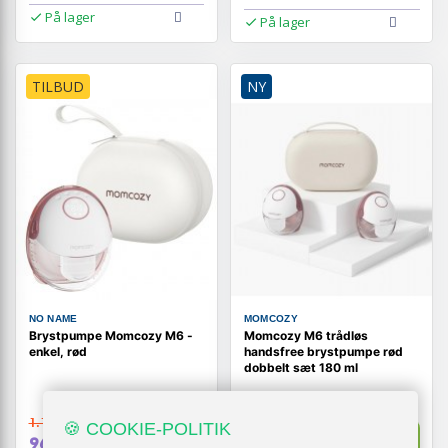
På lager
På lager
TILBUD
NY
NO NAME
MOMCOZY
Brystpumpe Momcozy M6 -
Momcozy M6 trådløs
enkel, rød
handsfree brystpumpe rød
dobbelt sæt 180 ml
1.129,-
🍪 COOKIE-POLITIK
Vis
Vis
1.619,-
969,-