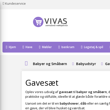
Kundeservice
Hjem
Have
Møbler
Isenkram
Legetøj & spil
Babyer og Småbørn
Babyudstyr
Ga
Gavesæt
Oplev vores udvalg af
gavesæt
til
babyer og småbørn
, 
praktiske og stilfulde, ideelle til at glæde både forældre
Uanset om det er til en
babyshower
,
dåb
eller en særlig
en gave, der vil blive husket og værdsat.