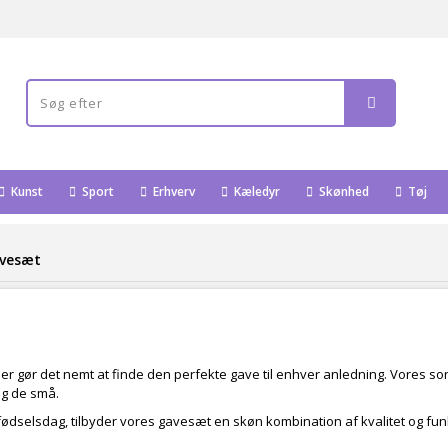
Kunst
Sport
Erhverv
Kæledyr
Skønhed
Tøj
vesæt
der gør det nemt at finde den perfekte gave til enhver anledning. Vores s
 og de små.
 fødselsdag, tilbyder vores gavesæt en skøn kombination af kvalitet og fun