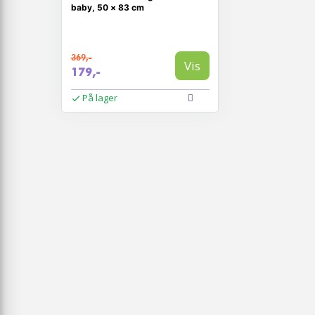
baby, 50 × 83 cm
369,-
Vis
179,-
På lager