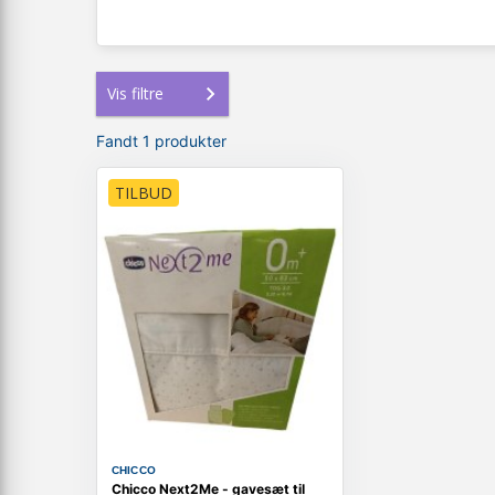
Vis filtre
Fandt 1 produkter
TILBUD
CHICCO
Chicco Next2Me - gavesæt til