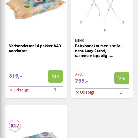
NENO
Vådservietter 14 pakker 840
Babybadekar med stativ -
servietter
neno Lucy Stand,
sammenklappeligt,
hvid/mint/beige
779,-
Vis
319,-
Vis
759,-
Udsolgt
Udsolgt