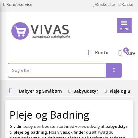
Kundeservice
Ønskeliste
Kasse
MENU
0
Konto
Kurv
Babyer og Småbørn
Babyudstyr
Pleje og Bad
Pleje og Badning
Giv din baby den bedste start med vores udvalg af
babyudstyr
til
pleje og badning
. Hos vivas.dk finder du alt, hvad du