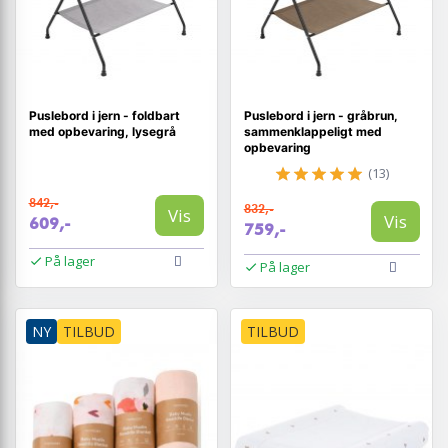
Puslebord i jern - foldbart
Puslebord i jern - gråbrun,
med opbevaring, lysegrå
sammenklappeligt med
opbevaring
(13)
842,-
832,-
Vis
Vis
609,-
759,-
På lager
På lager
NY
TILBUD
TILBUD