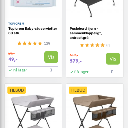
TOPICREM
Topicrem Baby vådservietter
Puslebord i jern -
60 stk.
sammenklappeligt,
antracitgrå
(29)
(8)
59,-
619,-
Vis
Vis
49,-
579,-
På lager
På lager
TILBUD
TILBUD