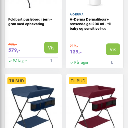
A-DERMA
Foldbart puslebord i jern -
A-Derma Dermalibour+
grøn med opbevaring
rensende gel 200 ml - til
baby og sensitive hud
782,-
219,-
Vis
Vis
579,-
129,-
På lager
På lager
TILBUD
TILBUD