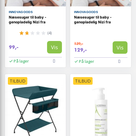
INNOVAGOODS
INNOVAGOODS
Næsesuger til baby -
Næsesuger til baby -
genopladelig Nizi fra
genopladelig Nizi fra
(4)
139,-
Vis
Vis
99,-
129,-
På lager
På lager
TILBUD
TILBUD