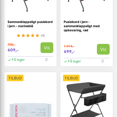
Sammenklappeligt puslebord
Puslebord i jern -
i jern - marineblå
sammenklappeligt med
opbevaring, rød
(4)
700,-
1.014,-
Vis
Vis
609,-
699,-
På lager
På lager
TILBUD
TILBUD