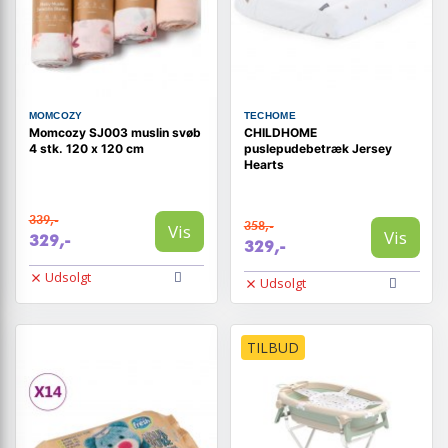
MOMCOZY
TECHOME
Momcozy SJ003 muslin svøb
CHILDHOME
4 stk. 120 x 120 cm
puslepudebetræk Jersey
Hearts
339,-
358,-
Vis
Vis
329,-
329,-
Udsolgt
Udsolgt
TILBUD