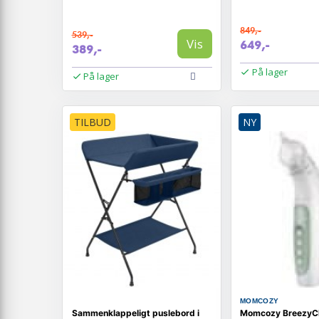
849,-
539,-
Vis
649,-
389,-
På lager
På lager
TILBUD
NY
MOMCOZY
Sammenklappeligt puslebord i
Momcozy BreezyCl