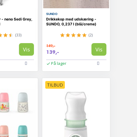
SUNDO
y - neno Sedi Grey,
Drikkekop med udskæring -
l
SUNDO, 0,237 l (blå/creme)
(33)
(2)
149,-
Vis
Vis
139,-
På lager
TILBUD