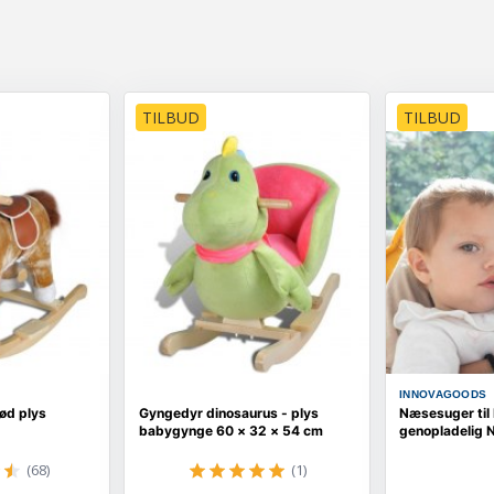
TILBUD
TILBUD
INNOVAGOODS
ød plys
Gyngedyr dinosaurus - plys
Næsesuger til
babygynge 60 × 32 × 54 cm
genopladelig N
(68)
(1)