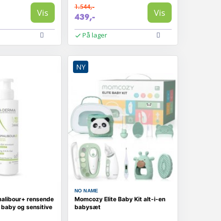
1.544,-
Vis
Vis
439,-
På lager
NY
NO NAME
alibour+ rensende
Momcozy Elite Baby Kit alt-i-en
l baby og sensitive
babysæt