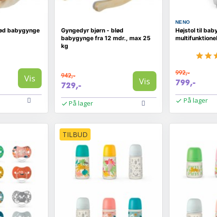
NENO
lød babygynge
Gyngedyr bjørn - blød
Højstol til bab
babygynge fra 12 mdr., max 25
multifunktione
kg
992,-
942,-
Vis
Vis
799,-
729,-
På lager
På lager
TILBUD