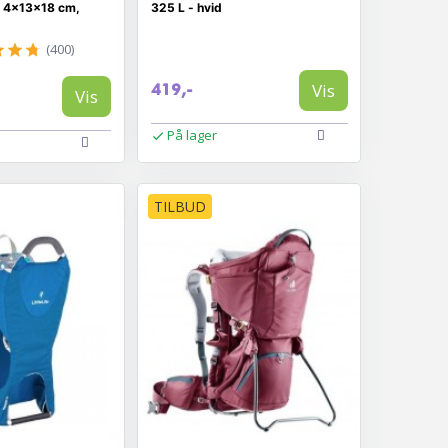
 4×13×18 cm,
325 L - hvid
(400)
Vis
419,-
Vis
På lager
TILBUD