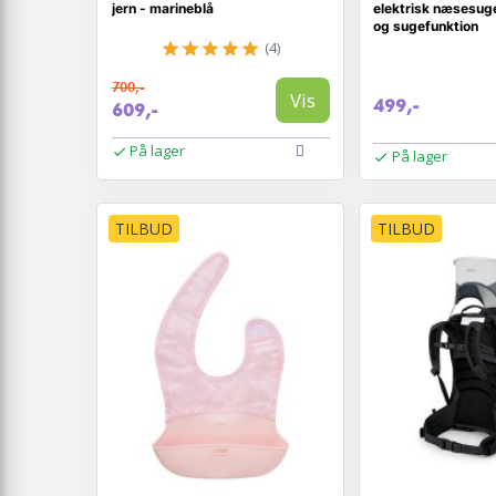
jern - marineblå
elektrisk næsesug
og sugefunktion
(4)
700,-
Vis
499,-
609,-
På lager
På lager
TILBUD
TILBUD