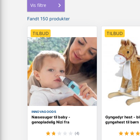
Vis filtre
Fandt 150 produkter
TILBUD
TILBUD
INNOVAGOODS
Næsesuger til baby -
Gyngedyr hest - bl
genopladelig Nizi fra
gyngehest til børn
(4)