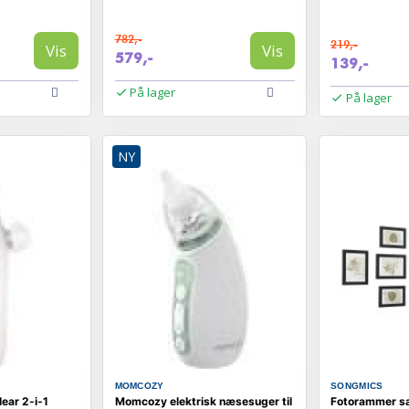
782,-
219,-
Vis
Vis
579,-
139,-
På lager
På lager
NY
MOMCOZY
SONGMICS
ear 2-i-1
Momcozy elektrisk næsesuger til
Fotorammer sæt