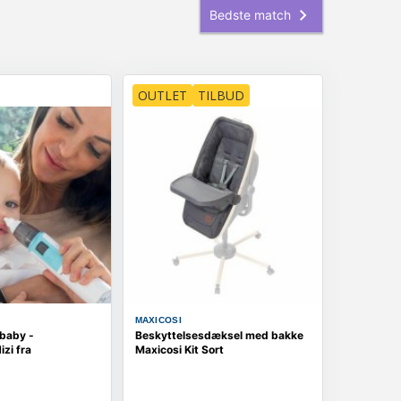
OUTLET
TILBUD
MAXICOSI
 baby -
Beskyttelsesdæksel med bakke
izi fra
Maxicosi Kit Sort