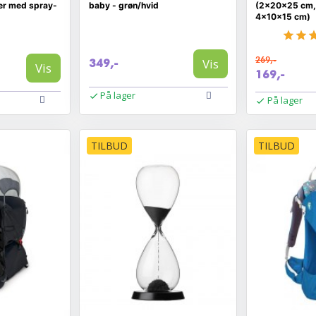
er med spray-
baby - grøn/hvid
(2×20×25 cm,
4×10×15 cm)
269,-
Vis
349,-
Vis
169,-
På lager
På lager
TILBUD
TILBUD