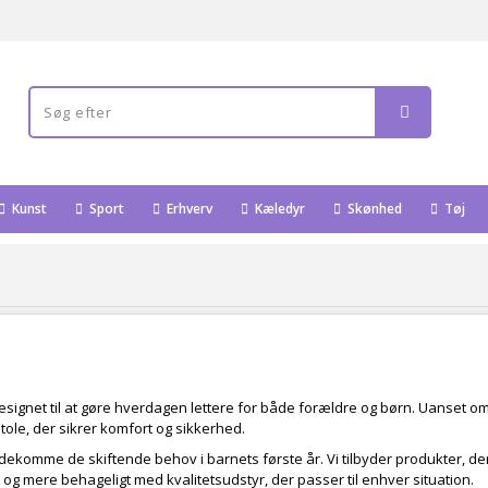
Kunst
Sport
Erhverv
Kæledyr
Skønhed
Tøj
designet til at gøre hverdagen lettere for både forældre og børn. Uanset om 
ostole, der sikrer komfort og sikkerhed.
ødekomme de skiftende behov i barnets første år. Vi tilbyder produkter, de
og mere behageligt med kvalitetsudstyr, der passer til enhver situation.