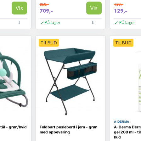
860,-
139,-
Vis
Vis
709,-
129,-
På lager
På lager
TILBUD
TILBUD
A-DERMA
stål - grøn/hvid
Foldbart puslebord i jern - grøn
A-Derma Derm
med opbevaring
gel 200 ml - ti
hud