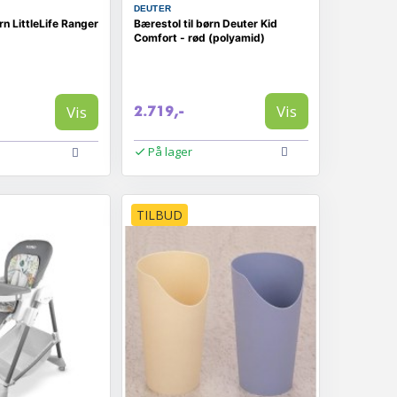
DEUTER
rn LittleLife Ranger
Bærestol til børn Deuter Kid
Comfort - rød (polyamid)
Vis
Vis
2.719,-
På lager
TILBUD