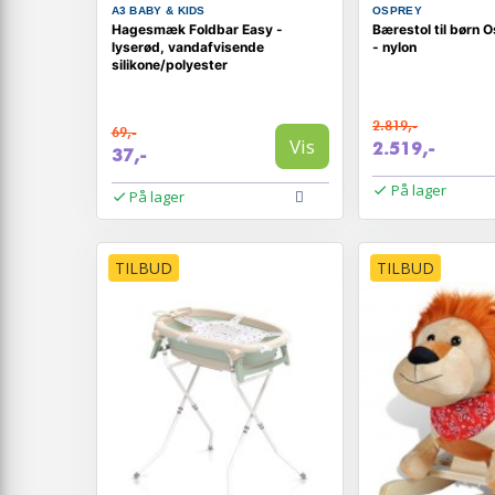
A3 BABY & KIDS
OSPREY
Hagesmæk Foldbar Easy -
Bærestol til børn 
lyserød, vandafvisende
- nylon
silikone/polyester
2.819,-
69,-
Vis
2.519,-
37,-
På lager
På lager
TILBUD
TILBUD