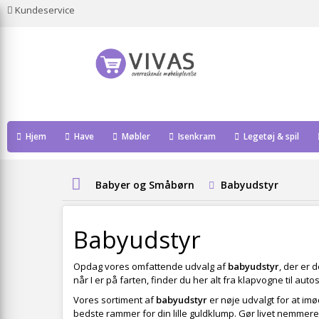
Kundeservice
Hjem
Have
Møbler
Isenkram
Legetøj & spil
Babyer og Småbørn
Babyudstyr
Babyudstyr
Opdag vores omfattende udvalg af
babyudstyr
, der er 
når I er på farten, finder du her alt fra klapvogne til aut
Vores sortiment af
babyudstyr
er nøje udvalgt for at im
bedste rammer for din lille guldklump. Gør livet nemmere 