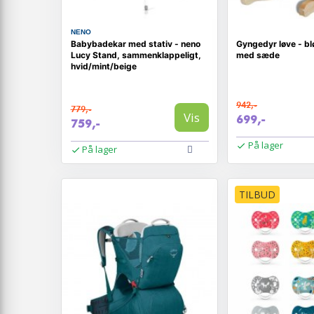
NENO
Babybadekar med stativ - neno
Gyngedyr løve - b
Lucy Stand, sammenklappeligt,
med sæde
hvid/mint/beige
942,-
779,-
Vis
699,-
759,-
På lager
På lager
TILBUD