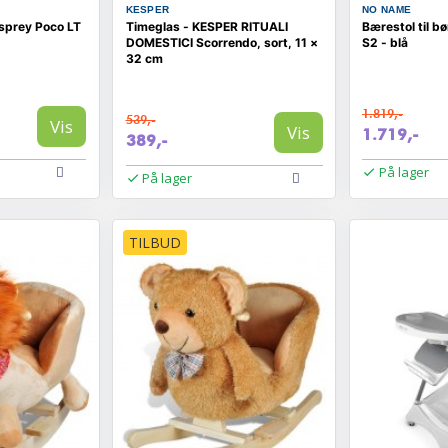
KESPER
NO NAME
Osprey Poco LT
Timeglas - KESPER RITUALI
Bærestol til bø
DOMESTICI Scorrendo, sort, 11 ×
S2 - blå
32 cm
1.819,-
539,-
Vis
Vis
1.719,-
389,-
På lager
På lager
TILBUD