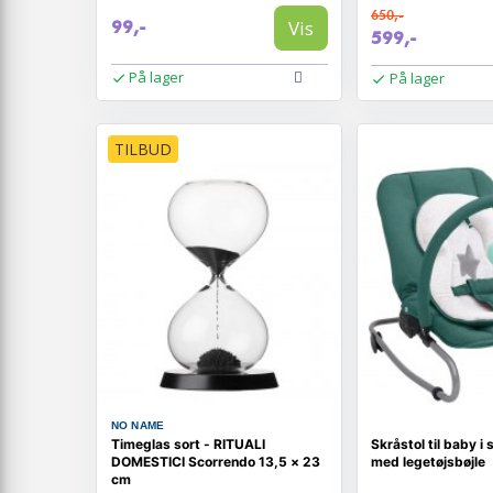
650,-
Vis
99,-
599,-
På lager
På lager
TILBUD
NO NAME
Timeglas sort - RITUALI
Skråstol til baby i 
DOMESTICI Scorrendo 13,5 × 23
med legetøjsbøjle
cm