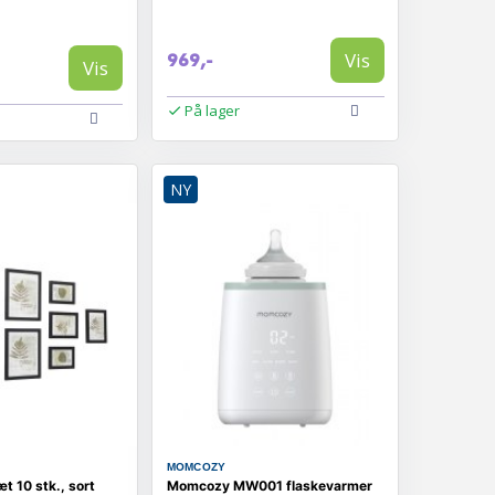
Vis
969,-
Vis
På lager
NY
MOMCOZY
 10 stk., sort
Momcozy MW001 flaskevarmer