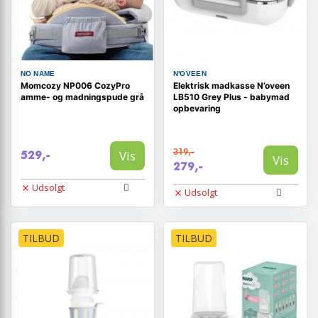
NO NAME
N'OVEEN
Momcozy NP006 CozyPro
Elektrisk madkasse N’oveen
amme- og madningspude grå
LB510 Grey Plus - babymad
opbevaring
319,-
Vis
529,-
Vis
279,-
Udsolgt
Udsolgt
TILBUD
TILBUD