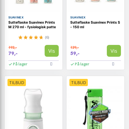
SUAVINEX
SUAVINEX
Sutteflaske Suavinex Prints
Sutteflaske Suavinex Prints S
M 270 ml - fysiologisk patte
- 150 ml
(6)
192,-
129,-
Vis
Vis
79,-
59,-
På lager
På lager
TILBUD
TILBUD