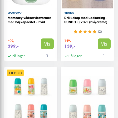
MOMCOZY
SUNDO
Momcozy vådservietvarmer
Drikkekop med udskæring -
med høj kapacitet - hvid
SUNDO, 0,237 l (blå/creme)
(2)
409,-
149,-
Vis
Vis
399,-
139,-
På lager
På lager
TILBUD