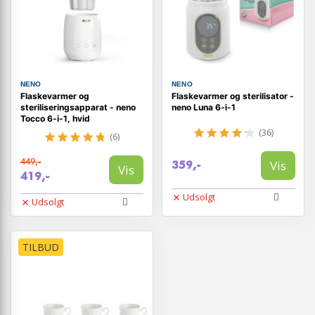
NENO
NENO
Flaskevarmer og
Flaskevarmer og sterilisator -
steriliseringsapparat - neno
neno Luna 6-i-1
Tocco 6-i-1, hvid
(36)
(6)
449,-
Vis
359,-
Vis
419,-
Udsolgt
Udsolgt
TILBUD