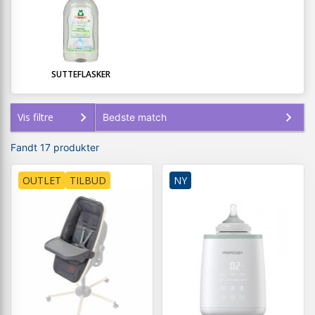
SUTTEFLASKER
Vis filtre
Fandt 17 produkter
OUTLET
TILBUD
NY