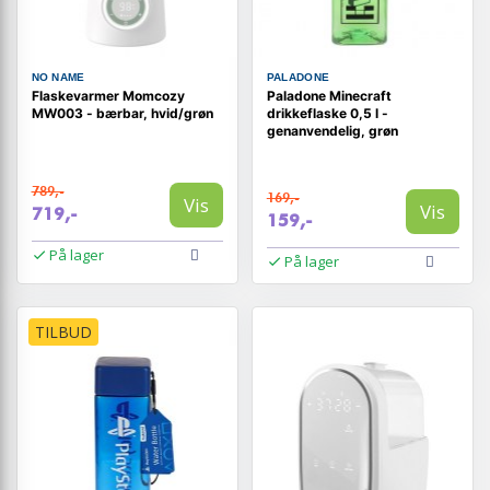
NO NAME
PALADONE
Flaskevarmer Momcozy
Paladone Minecraft
MW003 - bærbar, hvid/grøn
drikkeflaske 0,5 l -
genanvendelig, grøn
789,-
169,-
Vis
Vis
719,-
159,-
På lager
På lager
TILBUD