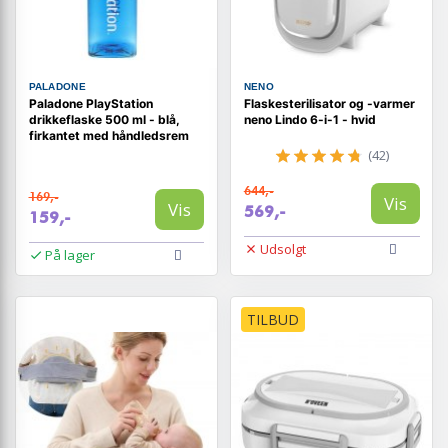
PALADONE
NENO
Paladone PlayStation
Flaskesterilisator og -varmer
drikkeflaske 500 ml - blå,
neno Lindo 6-i-1 - hvid
firkantet med håndledsrem
(42)
644,-
169,-
Vis
Vis
569,-
159,-
Udsolgt
På lager
TILBUD