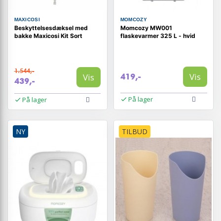
MAXICOSI
MOMCOZY
Beskyttelsesdæksel med
Momcozy MW001
bakke Maxicosi Kit Sort
flaskevarmer 325 L - hvid
1.544,-
Vis
Vis
419,-
439,-
På lager
På lager
NY
TILBUD