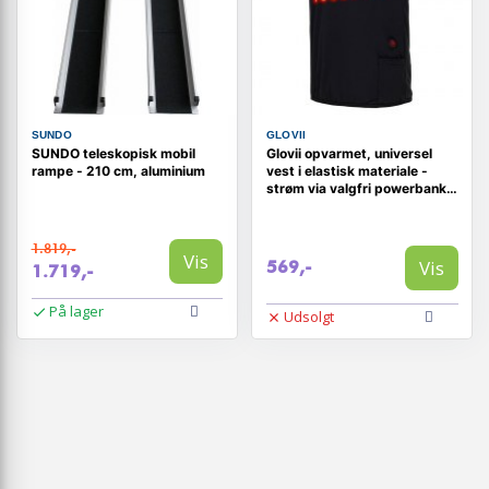
SUNDO
GLOVII
SUNDO teleskopisk mobil
Glovii opvarmet, universel
rampe - 210 cm, aluminium
vest i elastisk materiale -
strøm via valgfri powerbank,
størrelser: S, M, L, XL
1.819,-
Vis
Vis
569,-
1.719,-
På lager
Udsolgt