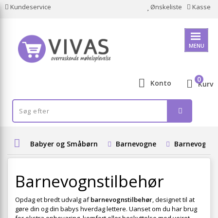
Kundeservice
Ønskeliste
Kasse
MENU
0
Konto
Kurv
Babyer og Småbørn
Barnevogne
Barnevognst
Barnevognstilbehør
Opdag et bredt udvalg af
barnevognstilbehør
, designet til at
gøre din og din babys hverdag lettere. Uanset om du har brug