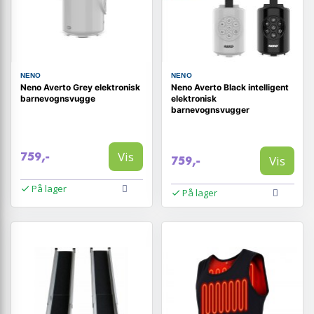
NENO
NENO
Neno Averto Grey elektronisk
Neno Averto Black intelligent
barnevognsvugge
elektronisk
barnevognsvugger
Vis
759,-
Vis
759,-
På lager
På lager