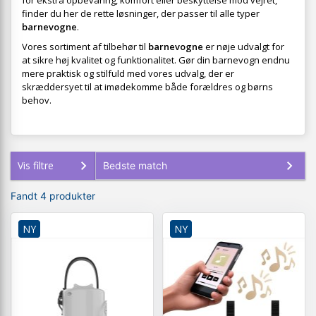
for ekstra opbevaring, komfort eller beskyttelse mod vejret,
finder du her de rette løsninger, der passer til alle typer
barnevogne
.
Vores sortiment af tilbehør til
barnevogne
er nøje udvalgt for
at sikre høj kvalitet og funktionalitet. Gør din barnevogn endnu
mere praktisk og stilfuld med vores udvalg, der er
skræddersyet til at imødekomme både forældres og børns
behov.
Vis filtre
Fandt 4 produkter
NY
NY