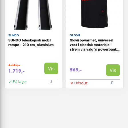
SUNDO
GLOVII
SUNDO teleskopisk mobil
Glovii opvarmet, universel
rampe - 210 cm, aluminium
vest i elastisk materiale -
strøm via valgfri powerbank,
størrelser: S, M, L, XL
1.819,-
Vis
Vis
569,-
1.719,-
På lager
Udsolgt