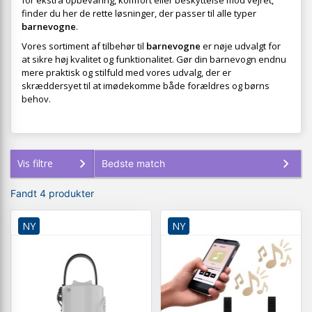
for ekstra opbevaring, komfort eller beskyttelse mod vejret,
finder du her de rette løsninger, der passer til alle typer
barnevogne
.
Vores sortiment af tilbehør til
barnevogne
er nøje udvalgt for
at sikre høj kvalitet og funktionalitet. Gør din barnevogn endnu
mere praktisk og stilfuld med vores udvalg, der er
skræddersyet til at imødekomme både forældres og børns
behov.
Vis filtre
Fandt 4 produkter
NY
NY