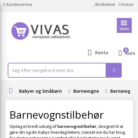
Kundeservice
Ønskeliste
Kasse
MENU
0
Konto
Kurv
Babyer og Småbørn
Barnevogne
Barnevognst
Barnevognstilbehør
Opdag et bredt udvalg af
barnevognstilbehør
, designet til at
gøre din og din babys hverdag lettere. Uanset om du har brug