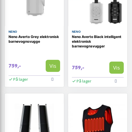
NENO
NENO
Neno Averto Grey elektronisk
Neno Averto Black intelligent
barnevognsvugge
elektronisk
barnevognsvugger
Vis
759,-
Vis
759,-
På lager
På lager