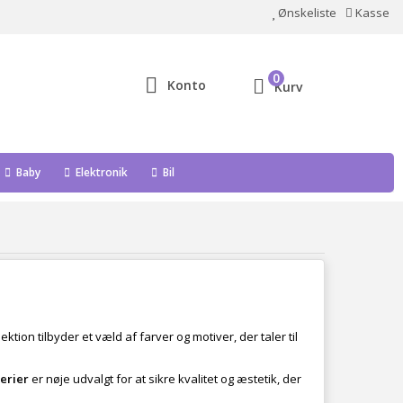
Ønskeliste
Kasse
0
Konto
Kurv
Baby
Elektronik
Bil
tion tilbyder et væld af farver og motiver, der taler til
erier
er nøje udvalgt for at sikre kvalitet og æstetik, der