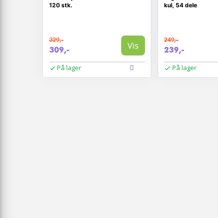
120 stk.
kul, 54 dele
329,-
249,-
Vis
309,-
239,-
På lager
På lager