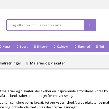
Kunst
Sport
Erhverv
Kæledyr
Skønhed
Tøj
Indretninger
Malerier og Plakater
af
malerier
og
plakater
, der skaber en inspirerende atmosfære. Vores kollek
asifulde landskaber, er der noget for enhver smag.
g kan stimulere børns kreativitet og nysgerrighed. Vores
plakater
og
mal
unikt og indbydende med vores dekorative løsninger.