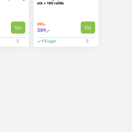
stk + 100 refills
299,-
Vis
Vis
289,-
På lager