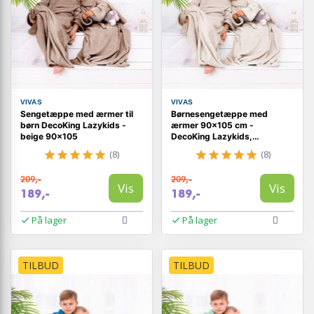
VIVAS
VIVAS
Sengetæppe med ærmer til
Børnesengetæppe med
børn DecoKing Lazykids -
ærmer 90×105 cm -
beige 90×105
DecoKing Lazykids,
cremefarvet
(8)
(8)
209,-
209,-
Vis
Vis
189,-
189,-
På lager
På lager
TILBUD
TILBUD