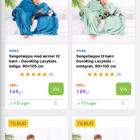
VIVAS
VIVAS
Sengetæppe med ærmer til
Sengetæppe til børn
børn - DecoKing Lazykids,
DecoKing Lazykids -
indigo, 90×105 cm
mintgrøn, 90×105 cm
(6)
(8)
189,-
209,-
Vis
Vis
169,-
189,-
På lager
På lager
TILBUD
TILBUD