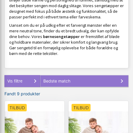
tilføjer både varme og personlighed til rummet, samtidig med at
det beskytter sengen mod daglig slitage. Vores sengetæpper er
designet med fokus på både æstetik og funktionalitet, så de
passer perfekt ind i ethvert tema eller farveskema.
Uanset om du er på udkig efter et farverigt mønster eller en
mere neutral tone, finder du et bredt udvalg, der kan opfylde
dine behov. Vores
børnesengetæpper
er fremstillet af bløde
og holdbare materialer, der sikrer komfort og langvarig brug.
Gør sengetid til en fornøjelig oplevelse for både forældre og
børn med de rette tekstiler.
Vis filtre
Fandt 9 produkter
TILBUD
TILBUD