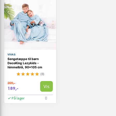
VIVAS
Sengetæppe til børn
DecoKing Lazykids -
himmelblå, 90×105 cm
(8)
209,-
Vis
189,-
På lager