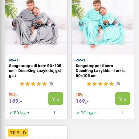
VIVAS
VIVAS
Sengetæppe til børn 90×105
Sengetæppe til børn
cm - DecoKing Lazykids, grå,
DecoKing Lazykids - turkis,
glat
90×105 cm
(8)
(8)
209,-
189,-
Vis
Vis
189,-
169,-
På lager
På lager
TILBUD