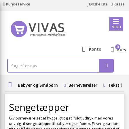
Kundeservice
Ønskeliste
Kasse
MENU
0
Konto
Kurv
Babyer og Småbørn
Børneværelser
Tekstiler
Sengetæpper
Giv børneværelset et hyggeligt og stilfuldt udtryk med vores
udvalg af
sengetæpper
til babyer og småbørn. Et sengetæppe