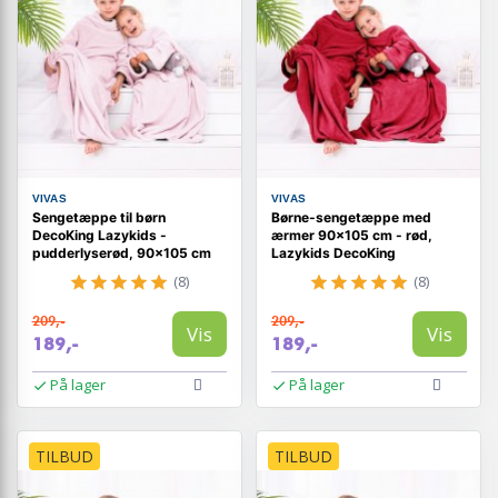
VIVAS
VIVAS
Sengetæppe til børn
Børne-sengetæppe med
DecoKing Lazykids -
ærmer 90×105 cm - rød,
pudderlyserød, 90×105 cm
Lazykids DecoKing
(8)
(8)
209,-
209,-
Vis
Vis
189,-
189,-
På lager
På lager
TILBUD
TILBUD