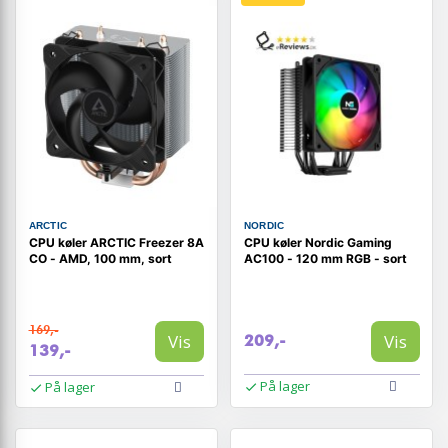
ARCTIC
NORDIC
CPU køler ARCTIC Freezer 8A
CPU køler Nordic Gaming
CO - AMD, 100 mm, sort
AC100 - 120 mm RGB - sort
169,-
Vis
Vis
209,-
139,-
På lager
På lager