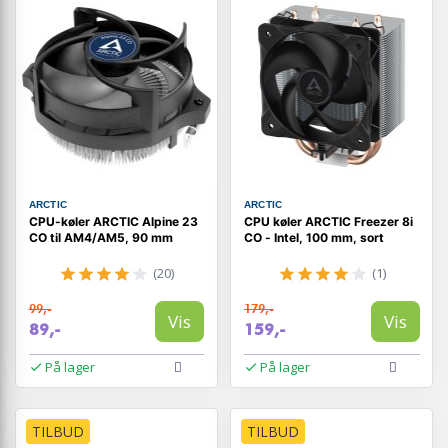
ARCTIC
ARCTIC
CPU-køler ARCTIC Alpine 23
CPU køler ARCTIC Freezer 8i
CO til AM4/AM5, 90 mm
CO - Intel, 100 mm, sort
(20)
(1)
99,-
179,-
Vis
Vis
89,-
159,-
På lager
På lager
TILBUD
TILBUD