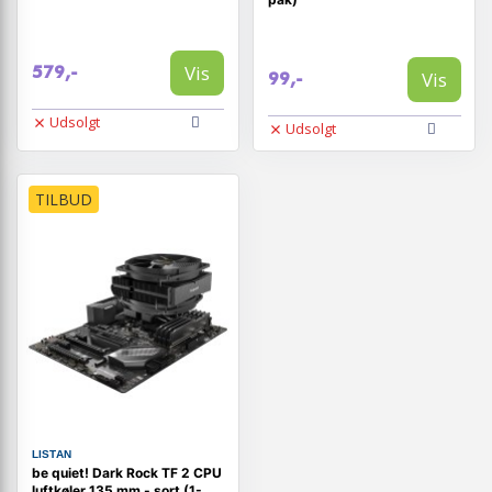
Vis
579,-
Vis
99,-
Udsolgt
Udsolgt
TILBUD
LISTAN
be quiet! Dark Rock TF 2 CPU
luftkøler 135 mm - sort (1-