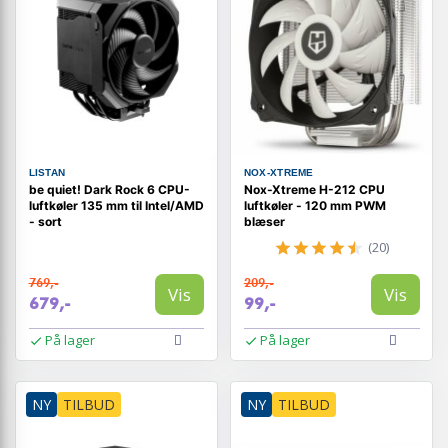
LISTAN
NOX-XTREME
be quiet! Dark Rock 6 CPU-
Nox-Xtreme H-212 CPU
luftkøler 135 mm til Intel/AMD
luftkøler - 120 mm PWM
- sort
blæser
(20)
769,-
209,-
Vis
Vis
679,-
99,-
På lager
På lager
NY
TILBUD
NY
TILBUD