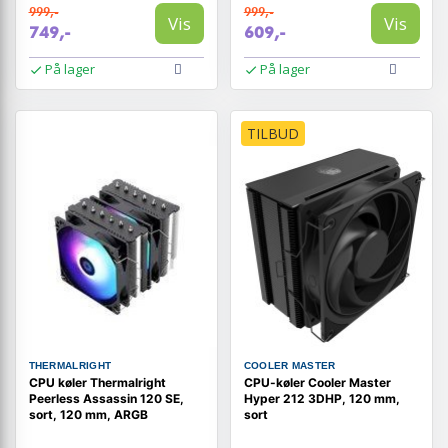
999,-
999,-
Vis
Vis
749,-
609,-
På lager
På lager
TILBUD
THERMALRIGHT
COOLER MASTER
CPU køler Thermalright
CPU-køler Cooler Master
Peerless Assassin 120 SE,
Hyper 212 3DHP, 120 mm,
sort, 120 mm, ARGB
sort