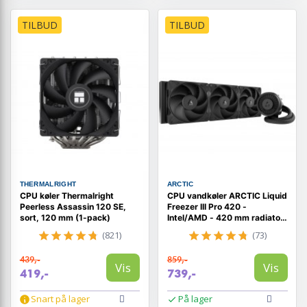
TILBUD
TILBUD
THERMALRIGHT
ARCTIC
CPU køler Thermalright
CPU vandkøler ARCTIC Liquid
Peerless Assassin 120 SE,
Freezer III Pro 420 -
sort, 120 mm (1-pack)
Intel/AMD - 420 mm radiator
- sort
(821)
(73)
439,-
859,-
Vis
Vis
419,-
739,-
Snart på lager
På lager