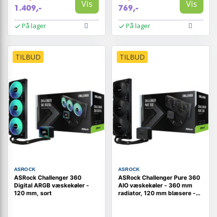
Vis
Vis
1.409,-
769,-
På lager
På lager
TILBUD
TILBUD
ASROCK
ASROCK
ASRock Challenger 360
ASRock Challenger Pure 360
Digital ARGB væskekøler -
AIO væskekøler - 360 mm
120 mm, sort
radiator, 120 mm blæsere -
sort