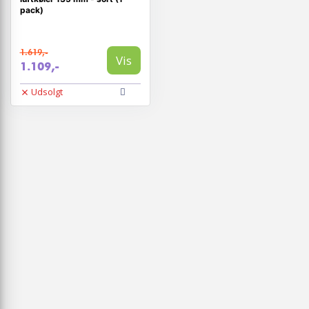
pack)
1.619,-
Vis
1.109,-
Udsolgt