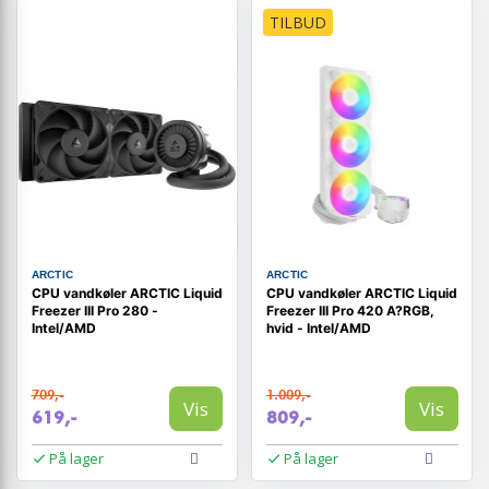
TILBUD
ARCTIC
ARCTIC
CPU vandkøler ARCTIC Liquid
CPU vandkøler ARCTIC Liquid
Freezer III Pro 280 -
Freezer III Pro 420 A?RGB,
Intel/AMD
hvid - Intel/AMD
709,-
1.009,-
Vis
Vis
619,-
809,-
På lager
På lager