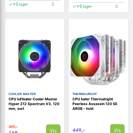
På lager
På lager
COOLER MASTER
THERMALRIGHT
CPU luftkøler Cooler Master
CPU køler Thermalright
Hyper 212 Spectrum V3, 120
Peerless Assassin 120 SE
mm, sort
ARGB - hvid
309,-
Vis
Vis
449,-
169,-