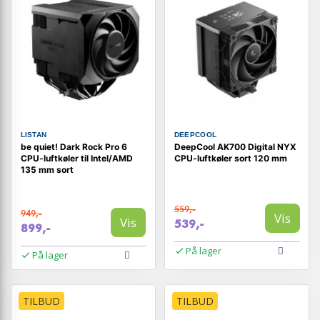
LISTAN
DEEPCOOL
be quiet! Dark Rock Pro 6
DeepCool AK700 Digital NYX
CPU-luftkøler til Intel/AMD
CPU-luftkøler sort 120 mm
135 mm sort
559,-
949,-
Vis
Vis
539,-
899,-
På lager
På lager
TILBUD
TILBUD