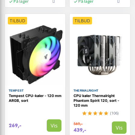
På lager
På lager
TILBUD
TILBUD
TEMPEST
THERMALRIGHT
Tempest CPU-køler - 120 mm
CPU køler Thermalright
ARGB, sort
Phantom Spirit 120, sort -
120 mm
(106)
569,-
Vis
269,-
Vis
439,-