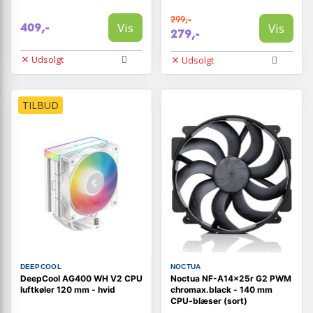
299,-
Vis
Vis
409,-
279,-
Udsolgt
Udsolgt
TILBUD
DEEPCOOL
NOCTUA
DeepCool AG400 WH V2 CPU
Noctua NF-A14x25r G2 PWM
luftkøler 120 mm - hvid
chromax.black - 140 mm
CPU-blæser (sort)