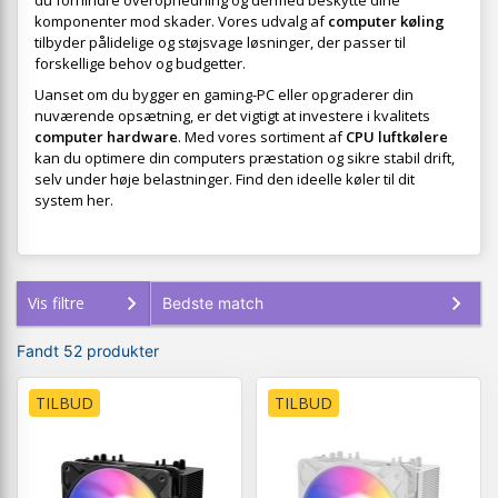
du forhindre overophedning og dermed beskytte dine
komponenter mod skader. Vores udvalg af
computer køling
tilbyder pålidelige og støjsvage løsninger, der passer til
forskellige behov og budgetter.
Uanset om du bygger en gaming-PC eller opgraderer din
nuværende opsætning, er det vigtigt at investere i kvalitets
computer hardware
. Med vores sortiment af
CPU luftkølere
kan du optimere din computers præstation og sikre stabil drift,
selv under høje belastninger. Find den ideelle køler til dit
system her.
Vis filtre
Fandt 52 produkter
TILBUD
TILBUD