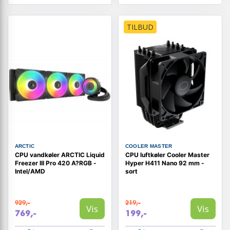
TILBUD
ARCTIC
COOLER MASTER
CPU vandkøler ARCTIC Liquid
CPU luftkøler Cooler Master
Freezer III Pro 420 A?RGB -
Hyper H411 Nano 92 mm -
Intel/AMD
sort
929,-
219,-
Vis
Vis
769,-
199,-