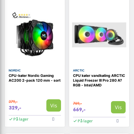
NORDIC
ARCTIC
CPU-køler Nordic Gaming
CPU køler vandkøling ARCTIC
AC200 2-pack 120 mm - sort
Liquid Freezer III Pro 280 A?
RGB - Intel/AMD
379,-
769,-
Vis
Vis
329,-
669,-
På lager
På lager