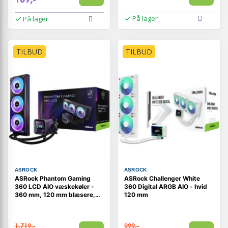
På lager
På lager
TILBUD
TILBUD
ASROCK
ASROCK
ASRock Phantom Gaming
ASRock Challenger White
360 LCD AIO væskekøler -
360 Digital ARGB AIO - hvid
360 mm, 120 mm blæsere,
120 mm
sort
1.719,-
999,-