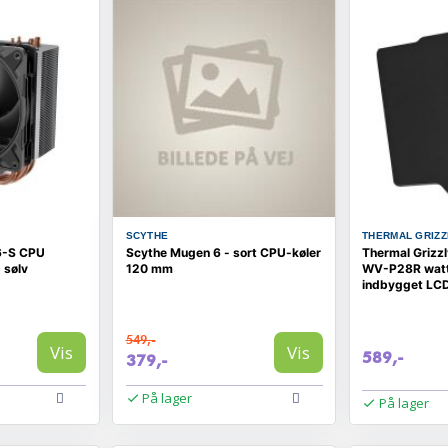
SCYTHE
THERMAL GRIZZ
6-S CPU
Scythe Mugen 6 - sort CPU-køler
Thermal Grizz
 sølv
120 mm
WV-P28R wattm
indbygget LC
549,-
Vis
Vis
589,-
379,-
På lager
På lager