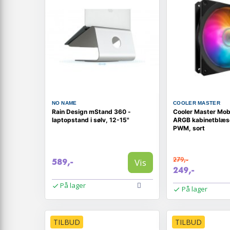
NO NAME
COOLER MASTER
Rain Design mStand 360 -
Cooler Master Mob
laptopstand i sølv, 12-15"
ARGB kabinetblæs
PWM, sort
279,-
Vis
589,-
249,-
På lager
På lager
TILBUD
TILBUD