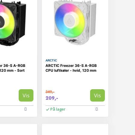
ARCTIC
er 36-S A-RGB
ARCTIC Freezer 36-S A-RGB
 120 mm - Sort
CPU luftkøler - hvid, 120 mm
349,-
Vis
Vis
209,-
På lager