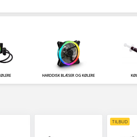
KØLERE
HARDDISK BLÆSER OG KØLERE
KØ
TILBUD