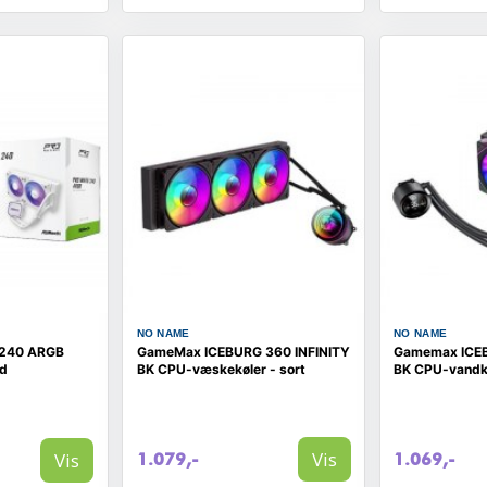
NO NAME
NO NAME
 240 ARGB
GameMax ICEBURG 360 INFINITY
Gamemax ICEB
id
BK CPU-væskekøler - sort
BK CPU-vandkø
Vis
Vis
1.079,-
1.069,-