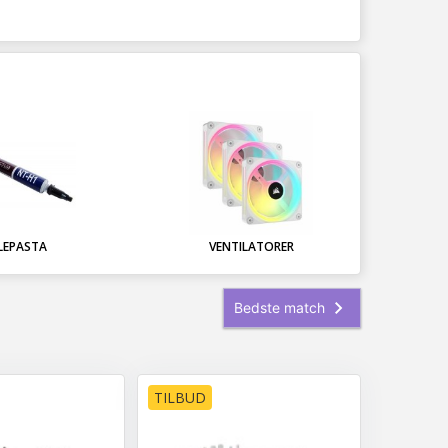
LEPASTA
VENTILATORER
TILBUD