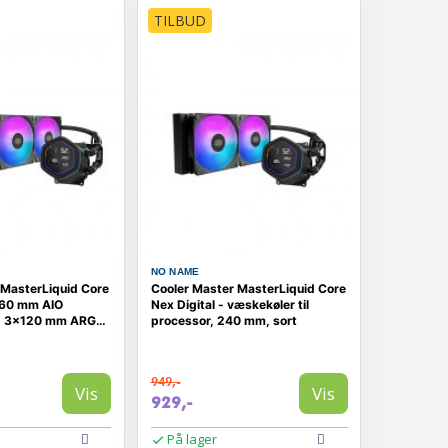
TILBUD
NO NAME
 MasterLiquid Core
Cooler Master MasterLiquid Core
 360 mm AIO
Nex Digital - væskekøler til
d 3×120 mm ARGB
processor, 240 mm, sort
949,-
Vis
Vis
929,-
På lager