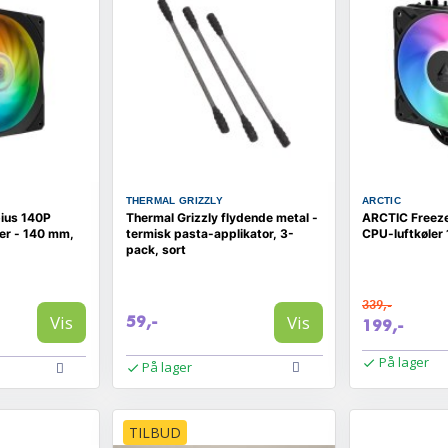
THERMAL GRIZZLY
ARCTIC
ius 140P
Thermal Grizzly flydende metal -
ARCTIC Freez
er - 140 mm,
termisk pasta-applikator, 3-
CPU-luftkøler
pack, sort
339,-
Vis
Vis
59,-
199,-
På lager
På lager
TILBUD