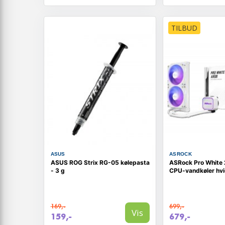
TILBUD
ASUS
ASROCK
ASUS ROG Strix RG-05 kølepasta
ASRock Pro White
- 3 g
CPU-vandkøler hv
169,-
699,-
Vis
159,-
679,-