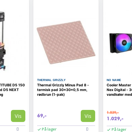
THERMAL GRIZZLY
NO NAME
TITUBE D5 150
Thermal Grizzly Minus Pad 8 -
Cooler Master
ed D5 NEXT
termisk pad 30×30×0,5 mm,
Nex Digital -
ng
rødbrun (1‑pak)
vandkøler me
blæsere - Sort
1.039,-
Vis
Vis
69,-
1.029,-
På lager
På lager