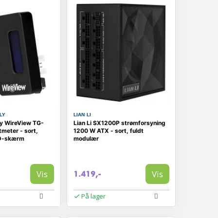
LY
LIAN LI
ly WireView TG-
Lian Li SX1200P strømforsyning
eter - sort,
1200 W ATX - sort, fuldt
D-skærm
modulær
Vis
Vis
1.419,-
På lager