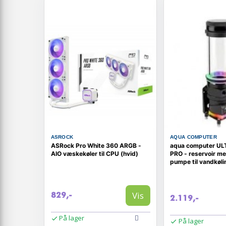
ASROCK
AQUA COMPUTER
ASRock Pro White 360 ARGB -
aqua computer UL
AIO væskekøler til CPU (hvid)
PRO - reservoir m
pumpe til vandkøli
Vis
829,-
2.119,-
På lager
På lager