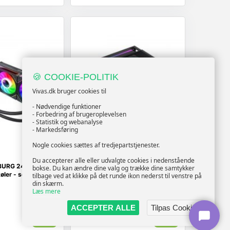
🍪 COOKIE-POLITIK
Vivas.dk bruger cookies til
- Nødvendige funktioner
- Forbedring af brugeroplevelsen
- Statistik og webanalyse
- Markedsføring
Nogle cookies sættes af tredjepartstjenester.
NO NAME
Du accepterer alle eller udvalgte cookies i nedenstående
URG 240 DIGITAL
GameMax SIGMA 620 LCD BK
bokse. Du kan ændre dine valg og trække dine samtykker
ler - sort
CPU-luftkøler - sort
tilbage ved at klikke på det runde ikon nederst til venstre på
din skærm.
Læs mere
ACCEPTER ALLE
Tilpas Cookies
Vis
Vis
1.079,-