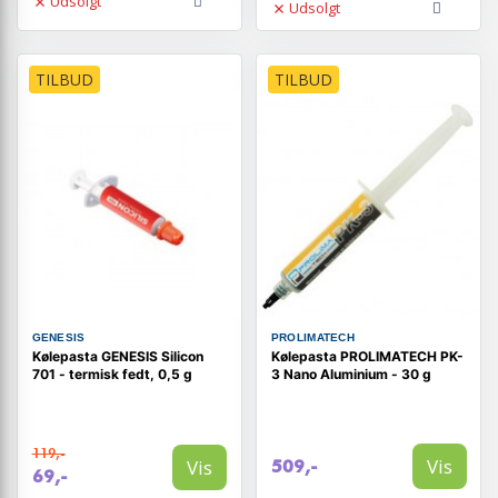
Udsolgt
Udsolgt
TILBUD
TILBUD
GENESIS
PROLIMATECH
Kølepasta GENESIS Silicon
Kølepasta PROLIMATECH PK-
701 - termisk fedt, 0,5 g
3 Nano Aluminium - 30 g
119,-
Vis
Vis
509,-
69,-