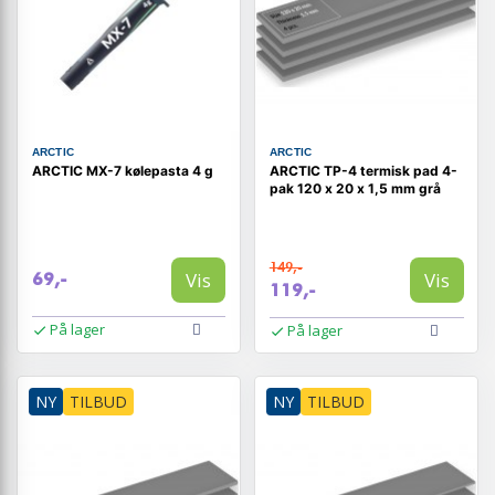
ARCTIC
ARCTIC
ARCTIC MX-7 kølepasta 4 g
ARCTIC TP-4 termisk pad 4-
pak 120 x 20 x 1,5 mm grå
149,-
Vis
Vis
69,-
119,-
På lager
På lager
NY
TILBUD
NY
TILBUD