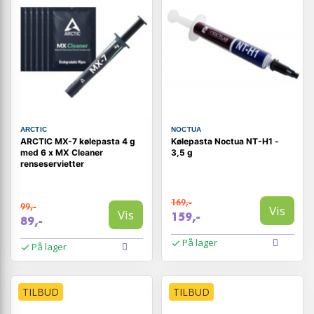
ARCTIC
NOCTUA
ARCTIC MX-7 kølepasta 4 g
Kølepasta Noctua NT-H1 -
med 6 x MX Cleaner
3,5 g
renseservietter
169,-
99,-
Vis
Vis
159,-
89,-
På lager
På lager
TILBUD
TILBUD