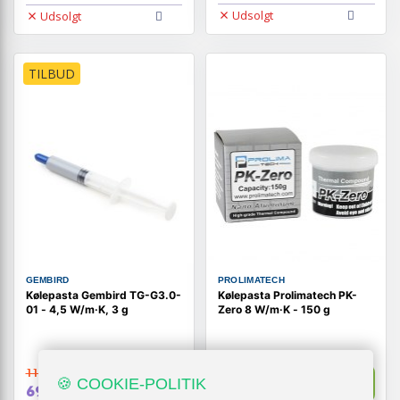
Udsolgt
Udsolgt
TILBUD
GEMBIRD
PROLIMATECH
Kølepasta Gembird TG-G3.0-
Kølepasta Prolimatech PK-
01 - 4,5 W/m·K, 3 g
Zero 8 W/m·K - 150 g
119,-
Vis
Vis
739,-
🍪 COOKIE-POLITIK
69,-