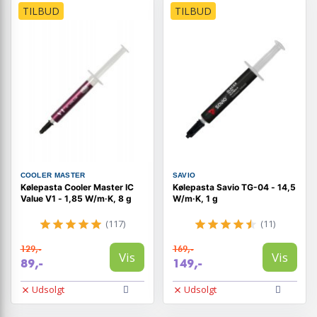
TILBUD
TILBUD
COOLER MASTER
SAVIO
Kølepasta Cooler Master IC
Kølepasta Savio TG-04 - 14,5
Value V1 - 1,85 W/m·K, 8 g
W/m·K, 1 g
(117)
(11)
129,-
169,-
Vis
Vis
89,-
149,-
Udsolgt
Udsolgt