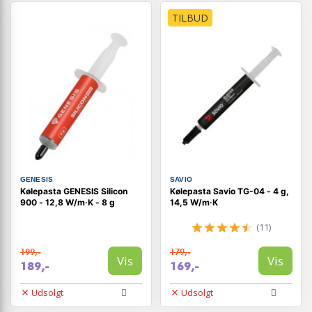
TILBUD
GENESIS
SAVIO
Kølepasta GENESIS Silicon
Kølepasta Savio TG-04 - 4 g,
900 - 12,8 W/m·K - 8 g
14,5 W/m·K
(11)
199,-
179,-
Vis
Vis
189,-
169,-
Udsolgt
Udsolgt