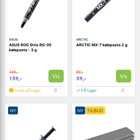
ASUS
ARCTIC
ASUS ROG Strix RG-05
ARCTIC MX-7 kølepasta 2 g
kølepasta - 3 g
169,-
89,-
Vis
Vis
159,-
59,-
Snart på lager
På lager
NY
NY
TILBUD