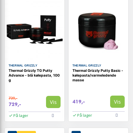
THERMAL GRIZZLY
THERMAL GRIZZLY
Thermal Grizzly TG Putty
Thermal Grizzly Putty Basic -
Advance - blå kølepasta, 100
kølepasta/varmeledende
g
masse
739,-
Vis
Vis
419,-
729,-
På lager
På lager