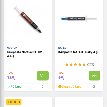
NOCTUA
NATEC
Kølepasta Noctua NT-H2 -
Kølepasta NATEC Husky 4 g
3,5 g
(272)
199,-
109,-
Vis
Vis
189,-
99,-
På lager
Snart på lager
TILBUD