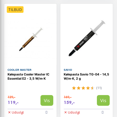
TILBUD
COOLER MASTER
SAVIO
Kølepasta Cooler Master IC
Kølepasta Savio TG-04 - 14,5
Essential E2 - 3,5 W/m·K
W/m·K, 2 g
(11)
129,-
169,-
Vis
Vis
119,-
159,-
Udsolgt
Udsolgt