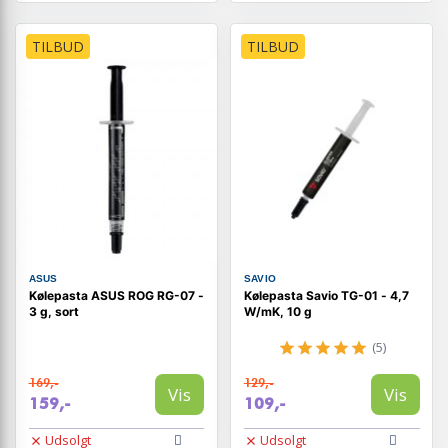
TILBUD
TILBUD
ASUS
SAVIO
Kølepasta ASUS ROG RG-07 -
Kølepasta Savio TG-01 - 4,7
3 g, sort
W/mK, 10 g
(5)
169,-
129,-
Vis
Vis
159,-
109,-
Udsolgt
Udsolgt