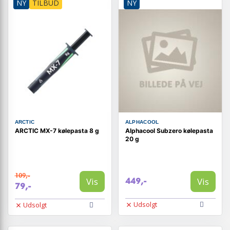
NY
TILBUD
NY
ARCTIC
ALPHACOOL
ARCTIC MX-7 kølepasta 8 g
Alphacool Subzero kølepasta
20 g
109,-
Vis
Vis
449,-
79,-
Udsolgt
Udsolgt