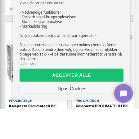
Vivas.dk bruger cookies til
Udsolgt
Udsolgt
- Nødvendige funktioner
- Forbedring af brugeroplevelsen
- Statistik og webanalyse
- Markedsføring
TILBUD
Nogle cookies sættes af tredjepartstjenester.
Du accepterer alle eller udvalgte cookies i nedenstående
bokse. Du kan ændre dine valg og trække dine samtykker
tilbage ved at klikke på det runde ikon nederst til venstre på
din skærm.
Læs mere
ACCEPTER ALLE
Tilpas Cookies
PROLIMATECH
PROLIMATECH
Kølepasta Prolimatech PK-
Kølepasta PROLIMATECH PK-
Zero 8 W/m·K - 600 g
2 - 10,2 W/m·K, 30 g
Vis
Vis
1.309,-
419,-