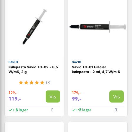
SAVIO
SAVIO
Kølepasta Savio TG-02 - 8,5
Savio TG-01 Glacier
W/mK, 2 g
kølepasta - 2 ml, 4,7 W/m·K
(7)
129,-
179,-
Vis
Vis
119,-
99,-
På lager
På lager