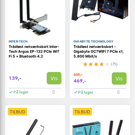
INTER-TECH
GIGABYTE TECHNOLOGY
Trådløst netværkskort Inter-
Trådløst netværkskort -
Tech Argus EP-132 PCIe Wi?
Gigabyte GC?WIFI 7 PCIe x1,
Fi 5 + Bluetooth 4.2
5.800 Mbit/s
(75)
509,-
Vis
Vis
139,-
469,-
På lager
På lager
TILBUD
TILBUD