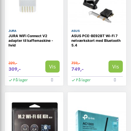
JURA
ASUS
JURA WiFi Connect V2
ASUS PCE-BE92BT Wi‑Fi 7
adapter til kaffemaskine -
netværkskort med Bluetooth
hvid
5.4
329,-
759,-
Vis
Vis
309,-
749,-
På lager
På lager