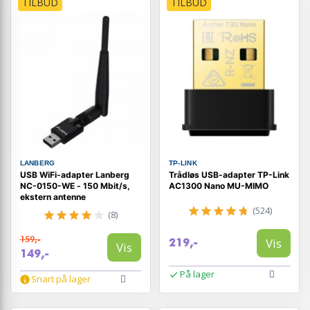
TILBUD
TILBUD
LANBERG
TP-LINK
USB WiFi-adapter Lanberg
Trådløs USB-adapter TP-Link
NC-0150-WE - 150 Mbit/s,
AC1300 Nano MU-MIMO
ekstern antenne
(524)
(8)
159,-
Vis
219,-
Vis
149,-
På lager
Snart på lager