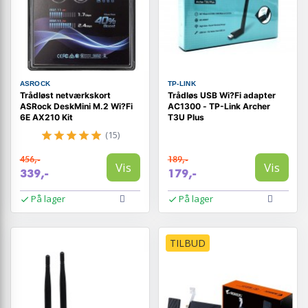
ASROCK
TP-LINK
Trådløst netværkskort
Trådløs USB Wi?Fi adapter
ASRock DeskMini M.2 Wi?Fi
AC1300 - TP-Link Archer
6E AX210 Kit
T3U Plus
(15)
456,-
189,-
Vis
Vis
339,-
179,-
På lager
På lager
TILBUD