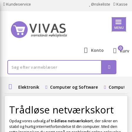
Kundeservice
Ønskeliste
Kasse
MENU
0
Konto
Kurv
Elektronik
Computer og Software
Computer 
Trådløse netværkskort
Opdag vores udvalg af
trådløse netværkskort
, der sikrer en
stabil og hurtig internetforbindelse til din computer. Med den