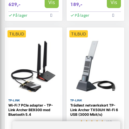
Vis
Vis
629,-
189,-
På lager
På lager
TILBUD
TILBUD
TP-LINK
TP-LINK
Wi‑Fi 7 PCIe adapter - TP-
Trådløst netværkskort TP-
Link Archer BE9300 med
Link Archer TX50UH Wi‑Fi 6
Bluetooth 5.4
USB (3000 Mbit/s)
(66)