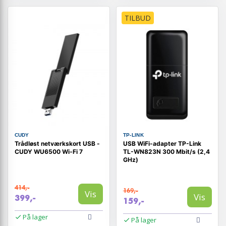
TILBUD
CUDY
TP-LINK
Trådløst netværkskort USB -
USB WiFi-adapter TP-Link
CUDY WU6500 Wi‑Fi 7
TL-WN823N 300 Mbit/s (2,4
GHz)
414,-
169,-
Vis
Vis
399,-
159,-
På lager
På lager