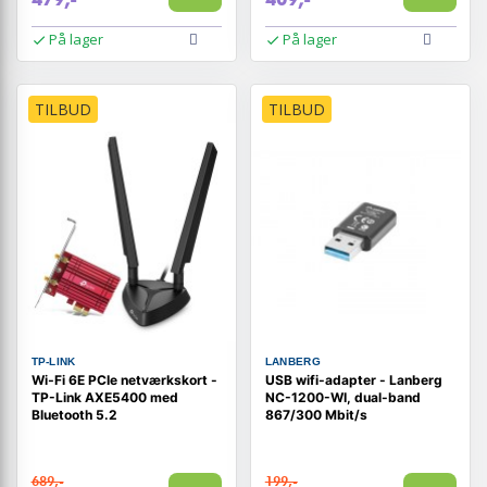
På lager
På lager
TILBUD
TILBUD
TP-LINK
LANBERG
Wi‑Fi 6E PCIe netværkskort -
USB wifi-adapter - Lanberg
TP-Link AXE5400 med
NC-1200-WI, dual-band
Bluetooth 5.2
867/300 Mbit/s
689,-
199,-