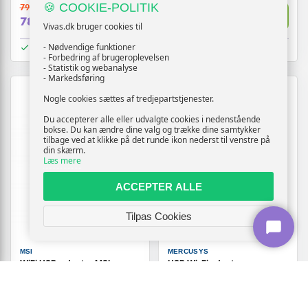
🍪 COOKIE-POLITIK
799,-
459,-
Vis
Vis
789,-
419,-
Vivas.dk bruger cookies til
På lager
På lager
- Nødvendige funktioner
- Forbedring af brugeroplevelsen
- Statistik og webanalyse
- Markedsføring
Nogle cookies sættes af tredjepartstjenester.
Du accepterer alle eller udvalgte cookies i nedenstående
bokse. Du kan ændre dine valg og trække dine samtykker
tilbage ved at klikke på det runde ikon nederst til venstre på
din skærm.
Læs mere
ACCEPTER ALLE
Tilpas Cookies
MSI
MERCUSYS
WiFi USB-adapter MSI
USB Wi-Fi adapter -
AX1800 - USB Type-A, 2,4/5
Mercusys AC650 High Gain
GHz
Dual Band