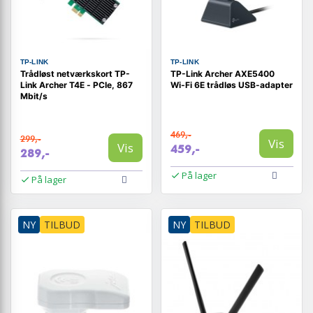
TP-LINK
TP-LINK
Trådløst netværkskort TP-
TP-Link Archer AXE5400
Link Archer T4E - PCIe, 867
Wi‑Fi 6E trådløs USB-adapter
Mbit/s
469,-
299,-
Vis
Vis
459,-
289,-
På lager
På lager
NY
TILBUD
NY
TILBUD