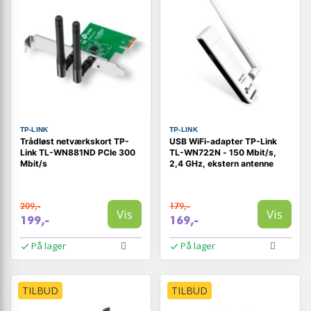
TP-LINK
TP-LINK
Trådløst netværkskort TP-
USB WiFi-adapter TP-Link
Link TL-WN881ND PCIe 300
TL-WN722N - 150 Mbit/s,
Mbit/s
2,4 GHz, ekstern antenne
209,-
179,-
Vis
Vis
199,-
169,-
På lager
På lager
TILBUD
TILBUD