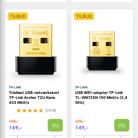
TILBUD
TILBUD
TP-LINK
TP-LINK
Trådløst USB-netværkskort
USB WiFi-adapter TP-Link
TP-Link Archer T2U Nano
TL-WN725N 150 Mbit/s (2,4
433 Mbit/s
GHz)
(5918)
179,-
159,-
Vis
Vis
169,-
149,-