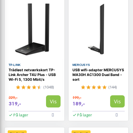
TP-LINK
MERCUSYS
Trådløst netværkskort TP-
USB wifi-adapter MERCUSYS
Link Archer T4U Plus - USB
MA30H AC1300 Dual Band -
Wi‑Fi 5, 1300 Mbit/s
sort
(1048)
(144)
329,-
199,-
Vis
Vis
319,-
189,-
På lager
På lager