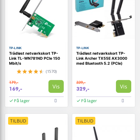
TP-LINK
TP-LINK
Trådløst netværkskort TP-
Trådløst netværkskort TP-
Link TL-WN781ND PCIe 150
Link Archer TX55E AX3000
Mbit/s
med Bluetooth 5.2 (PCIe)
(1570)
179,-
339,-
Vis
Vis
169,-
329,-
På lager
På lager
TILBUD
TILBUD