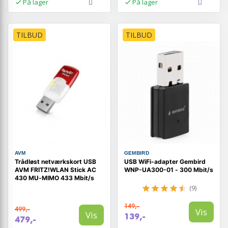
På lager
På lager
TILBUD
TILBUD
AVM
GEMBIRD
Trådløst netværkskort USB
USB WiFi-adapter Gembird
AVM FRITZ!WLAN Stick AC
WNP-UA300-01 - 300 Mbit/s
430 MU‑MIMO 433 Mbit/s
(9)
149,-
499,-
Vis
Vis
139,-
479,-