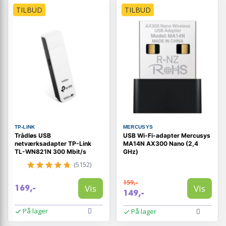
TILBUD
TILBUD
TP-LINK
MERCUSYS
Trådløs USB
USB Wi‑Fi-adapter Mercusys
netværksadapter TP-Link
MA14N AX300 Nano (2,4
TL-WN821N 300 Mbit/s
GHz)
(5152)
159,-
Vis
Vis
169,-
149,-
På lager
På lager