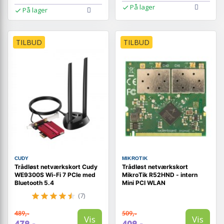
På lager
På lager
TILBUD
TILBUD
CUDY
MIKROTIK
Trådløst netværkskort Cudy
Trådløst netværkskort
WE9300S Wi‑Fi 7 PCIe med
MikroTik R52HND - intern
Bluetooth 5.4
Mini PCI WLAN
(7)
489,-
509,-
Vis
Vis
479,-
409,-