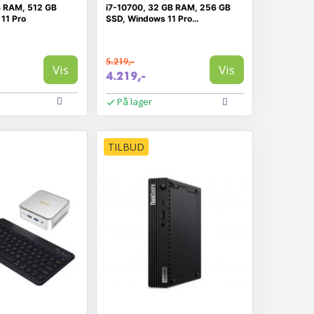
B RAM, 512 GB
i7-10700, 32 GB RAM, 256 GB
11 Pro
SSD, Windows 11 Pro
(RENOVERET)
5.219,-
Vis
Vis
4.219,-
På lager
TILBUD