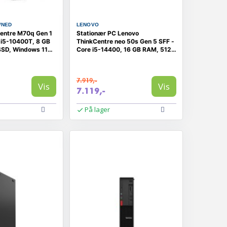
WNED
LENOVO
entre M70q Gen 1
Stationær PC Lenovo
e i5-10400T, 8 GB
ThinkCentre neo 50s Gen 5 SFF -
SSD, Windows 11
Core i5-14400, 16 GB RAM, 512
ET)
GB SSD, Windows 11 Pro
7.919,-
Vis
Vis
7.119,-
På lager