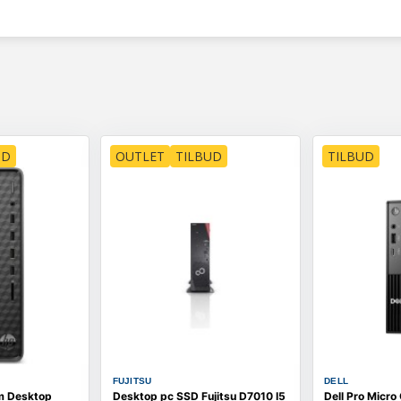
UD
OUTLET
TILBUD
TILBUD
FUJITSU
DELL
m Desktop
Desktop pc SSD Fujitsu D7010 I5
Dell Pro Micro