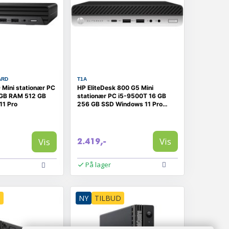
ARD
T1A
 Mini stationær PC
HP EliteDesk 800 G5 Mini
 GB RAM 512 GB
stationær PC i5-9500T 16 GB
11 Pro
256 GB SSD Windows 11 Pro
(RENOVERET)
Vis
Vis
2.419,-
På lager
D
NY
TILBUD