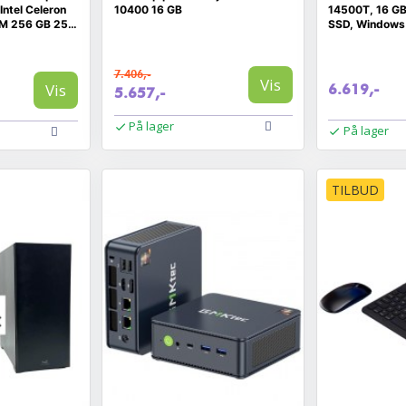
ntel Celeron
10400 16 GB
14500T, 16 G
M 256 GB 256
SSD, Windows 
7.406,-
Vis
Vis
6.619,-
5.657,-
På lager
På lager
TILBUD