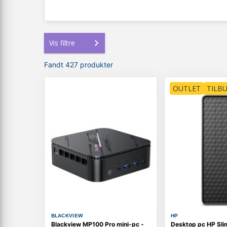
Vis filtre
Fandt 427 produkter
OUTLET
TILB
BLACKVIEW
HP
Blackview MP100 Pro mini-pc -
Desktop pc HP Sli