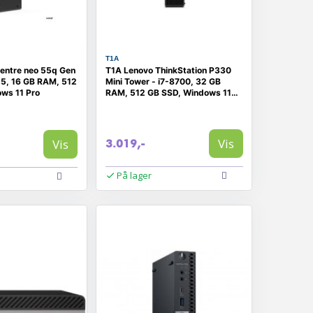
T1A
entre neo 55q Gen
T1A Lenovo ThinkStation P330
 5, 16 GB RAM, 512
Mini Tower - i7-8700, 32 GB
ws 11 Pro
RAM, 512 GB SSD, Windows 11
Pro (Refurbished) (RENOVERET)
Vis
Vis
3.019,-
På lager