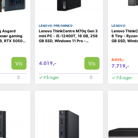
LENOVO PREOWNED
LENOVO
g Asgard
Lenovo ThinkCentre M70q Gen 3
Lenovo ThinkC
ionær gaming
mini PC - i5‑12400T, 16 GB, 256
6 Tiny - Ryzen
B, RTX 5050, 1
GB SSD, Windows 11 Pro -
GB SSD, Windo
(brugt)
8.019,-
Vis
Vis
4.019,-
7.719,-
På lager
På lager