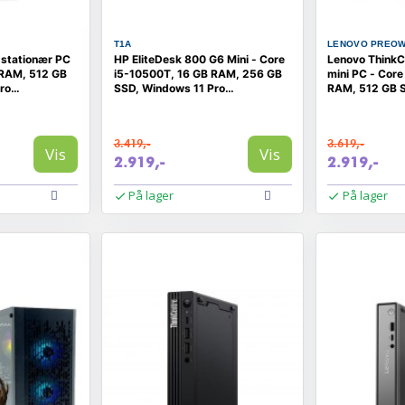
T1A
LENOVO PREO
 stationær PC
HP EliteDesk 800 G6 Mini - Core
Lenovo ThinkC
 RAM, 512 GB
i5-10500T, 16 GB RAM, 256 GB
mini PC - Cor
ro
SSD, Windows 11 Pro
RAM, 512 GB 
(RENOVERET)
Pro (RENOVER
3.419,-
3.619,-
Vis
Vis
2.919,-
2.919,-
På lager
På lager