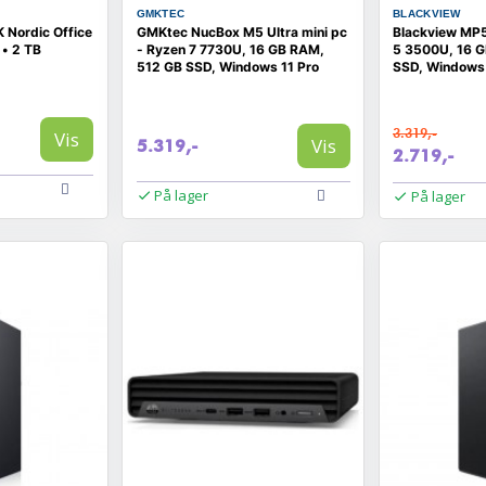
GMKTEC
BLACKVIEW
 Nordic Office
GMKtec NucBox M5 Ultra mini pc
Blackview MP5
 • 2 TB
- Ryzen 7 7730U, 16 GB RAM,
5 3500U, 16 
512 GB SSD, Windows 11 Pro
SSD, Windows 
3.319,-
Vis
Vis
5.319,-
2.719,-
På lager
På lager