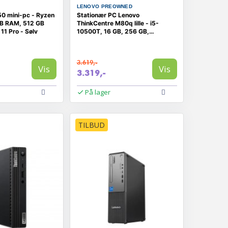
LENOVO PREOWNED
0 mini-pc - Ryzen
Stationær PC Lenovo
GB RAM, 512 GB
ThinkCentre M80q lille - i5-
11 Pro - Sølv
10500T, 16 GB, 256 GB,
Windows 11 Pro - (RENOVERET)
3.619,-
Vis
Vis
3.319,-
På lager
TILBUD