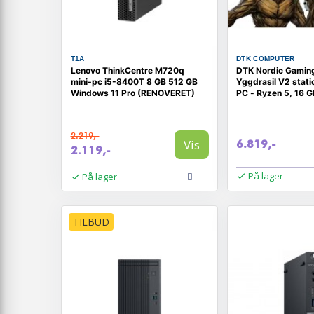
T1A
DTK COMPUTER
Lenovo ThinkCentre M720q
DTK Nordic Gamin
mini‑pc i5-8400T 8 GB 512 GB
Yggdrasil V2 stat
Windows 11 Pro (RENOVERET)
PC - Ryzen 5, 16 G
TB SSD (uden OS)
2.219,-
Vis
6.819,-
2.119,-
På lager
På lager
TILBUD