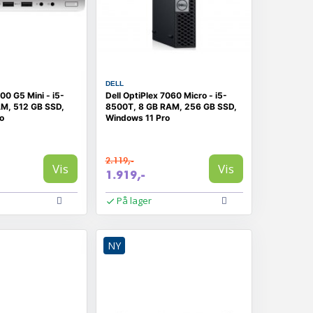
DELL
00 G5 Mini - i5-
Dell OptiPlex 7060 Micro - i5-
M, 512 GB SSD,
8500T, 8 GB RAM, 256 GB SSD,
o
Windows 11 Pro
2.119,-
Vis
Vis
1.919,-
På lager
NY