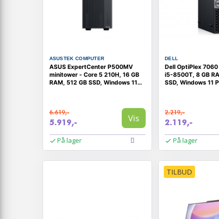
ASUSTEK COMPUTER
DELL
ASUS ExpertCenter P500MV
Dell OptiPlex 7060
minitower - Core 5 210H, 16 GB
i5-8500T, 8 GB R
RAM, 512 GB SSD, Windows 11
SSD, Windows 11 P
Pro
6.619,-
2.219,-
Vis
5.919,-
2.119,-
På lager
På lager
TILBUD