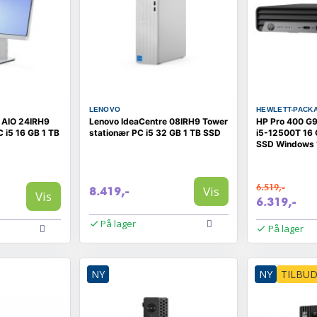
LENOVO
HEWLETT-PACK
 AIO 24IRH9
Lenovo IdeaCentre 08IRH9 Tower
HP Pro 400 G9
C i5 16 GB 1 TB
stationær PC i5 32 GB 1 TB SSD
i5-12500T 16
SSD Windows 
6.519,-
Vis
8.419,-
Vis
6.319,-
På lager
På lager
NY
NY
TILBU