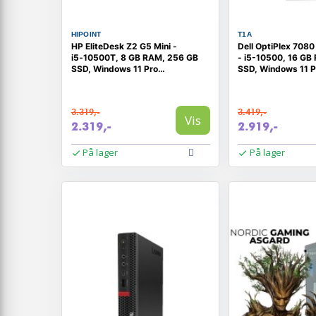
HIPOINT
T1A
HP EliteDesk Z2 G5 Mini -
Dell OptiPlex 7080
i5‑10500T, 8 GB RAM, 256 GB
- i5-10500, 16 GB
SSD, Windows 11 Pro
SSD, Windows 11 P
(RENOVERET)
(RENOVERET)
3.319,-
3.419,-
Vis
2.319,-
2.919,-
På lager
På lager