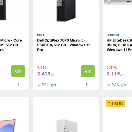
DELL
HIPOINT
 Micro - Core
Dell OptiPlex 7070 Micro i5-
HP EliteDesk 8
AM, 512 GB
9500T 8/512 GB - Windows 11
9500, 8 GB RA
ro
Pro
Windows 11 Pr
2.519,-
2.519,-
Vis
Vis
2.419,-
2.119,-
På lager
På lager
TILBUD