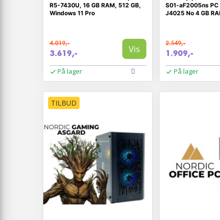
R5-7430U, 16 GB RAM, 512 GB,
S01-aF2005ns PC I
Windows 11 Pro
J4025 No 4 GB RA
GB SSD
4.019,-
2.549,-
Vis
3.619,-
1.909,-
På lager
På lager
TILBUD