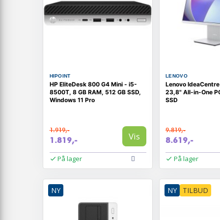
HIPOINT
LENOVO
HP EliteDesk 800 G4 Mini - i5-
Lenovo IdeaCentre
8500T, 8 GB RAM, 512 GB SSD,
23,8" All-in-One P
Windows 11 Pro
SSD
1.919,-
9.819,-
Vis
1.819,-
8.619,-
På lager
På lager
NY
NY
TILBUD