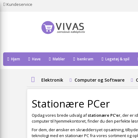
Kundeservice
Hjem
Have
Møbler
Isenkram
Legetøj & spil
Elektronik
Computer og Software
Stationære PCer
Opdag vores brede udvalg af
stationære PC'er
, der er 
computer til hjemmekontoret, finder du den perfekte løsn
For dem, der ønsker en skræddersyet opsætning, tilbyder v
teknologi med en stationær PC fra vores sortiment og ople