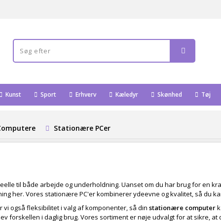
Kunst
Sport
Erhverv
Kæledyr
Skønhed
Tøj
Computere
Stationære PCer
ideelle til både arbejde og underholdning. Uanset om du har brug for en kraf
ing her. Vores stationære PC'er kombinerer ydeevne og kvalitet, så du kan 
i også fleksibilitet i valg af komponenter, så din
stationære computer
k
v forskellen i daglig brug. Vores sortiment er nøje udvalgt for at sikre, a