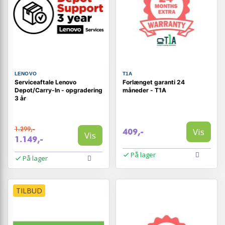
LENOVO
T1A
Serviceaftale Lenovo
Forlænget garanti 24
Depot/Carry-In - opgradering
måneder - T1A
3 år
1.299,-
Vis
409,-
Vis
1.149,-
På lager
På lager
TILBUD