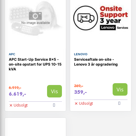
APC
LENOVO
APC Start‑Up Service 8x5 -
Serviceaftale on-site -
on-site opstart for UPS 10-15
Lenovo 3 år opgradering
kVA
369,-
6.919,-
Vis
Vis
359,-
6.619,-
Udsolgt
Udsolgt