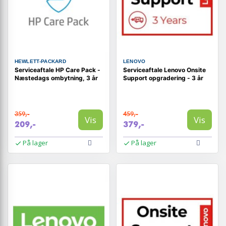
HEWLETT-PACKARD
LENOVO
Serviceaftale HP Care Pack -
Serviceaftale Lenovo Onsite
Næstedags ombytning, 3 år
Support opgradering - 3 år
359,-
459,-
Vis
Vis
209,-
379,-
På lager
På lager