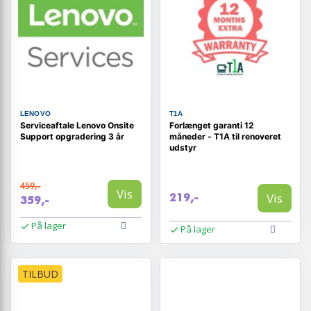
LENOVO
T1A
Serviceaftale Lenovo Onsite
Forlænget garanti 12
Support opgradering 3 år
måneder - T1A til renoveret
udstyr
459,-
Vis
Vis
219,-
359,-
På lager
På lager
TILBUD