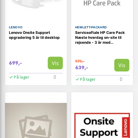
LENOVO
HEWLETT-PACKARD
Lenovo Onsite Support
Serviceaftale HP Care Pack
opgradering 5 år til desktop
Næste hverdag on-site til
rejsende - 3 år med
tilbageholdelse af defekte
medier
979,-
Vis
699,-
Vis
639,-
På lager
På lager