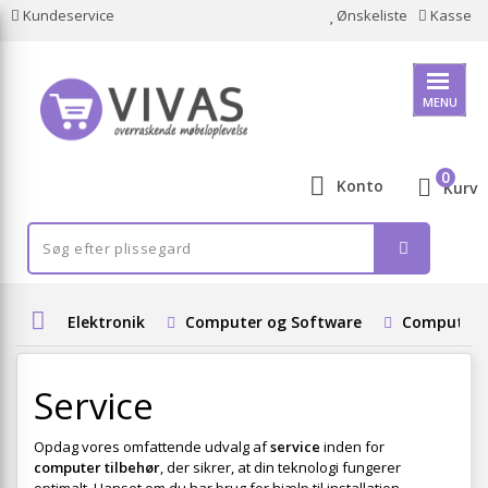
Kundeservice
Ønskeliste
Kasse
MENU
0
Konto
Kurv
Elektronik
Computer og Software
Computeru
Service
Opdag vores omfattende udvalg af
service
inden for
computer tilbehør
, der sikrer, at din teknologi fungerer