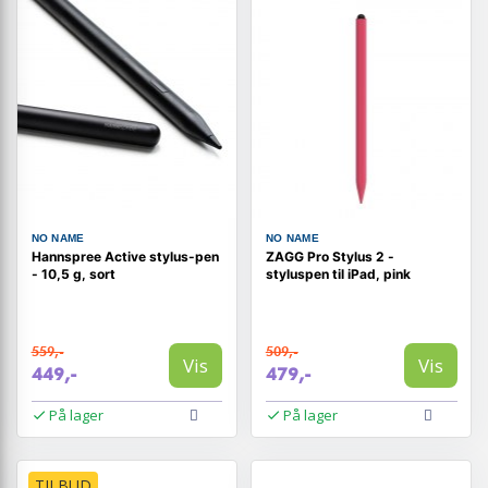
NO NAME
NO NAME
Hannspree Active stylus-pen
ZAGG Pro Stylus 2 -
- 10,5 g, sort
styluspen til iPad, pink
559,-
509,-
Vis
Vis
449,-
479,-
På lager
På lager
TILBUD