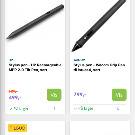
HP
WACOM
Stylus pen - HP Rechargeable
Stylus pen - Wacom Grip Pen
MPP 2.0 Tilt Pen, sort
til Intuos4, sort
529,-
Vis
Vis
799,-
499,-
På lager
På lager
TILBUD