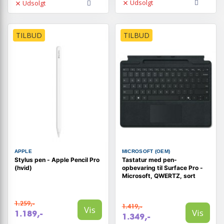
Udsolgt
Udsolgt
TILBUD
TILBUD
APPLE
MICROSOFT (OEM)
Stylus pen - Apple Pencil Pro
Tastatur med pen-
(hvid)
opbevaring til Surface Pro -
Microsoft, QWERTZ, sort
1.259,-
1.419,-
Vis
Vis
1.189,-
1.349,-