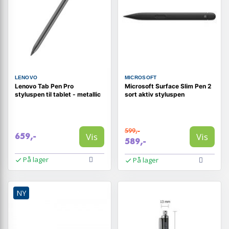
LENOVO
MICROSOFT
Lenovo Tab Pen Pro
Microsoft Surface Slim Pen 2
styluspen til tablet - metallic
sort aktiv styluspen
599,-
Vis
Vis
659,-
589,-
På lager
På lager
NY