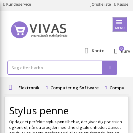
Kundeservice
Ønskeliste
Kasse
MENU
0
Konto
Kurv
Elektronik
Computer og Software
Computeru
Stylus penne
Opdag det perfekte
stylus pen
tilbehør, der giver dig præcision
og kontrol, når du arbejder med dine digitale enheder. Uanset