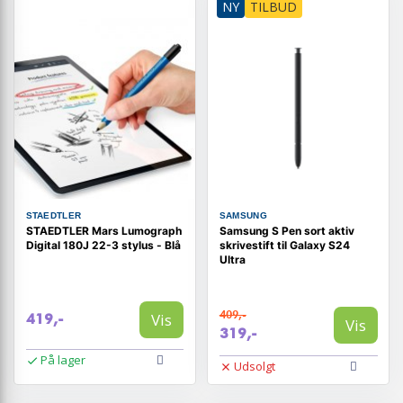
NY
TILBUD
STAEDTLER
SAMSUNG
STAEDTLER Mars Lumograph
Samsung S Pen sort aktiv
Digital 180J 22-3 stylus - Blå
skrivestift til Galaxy S24
Ultra
409,-
Vis
419,-
Vis
319,-
På lager
Udsolgt