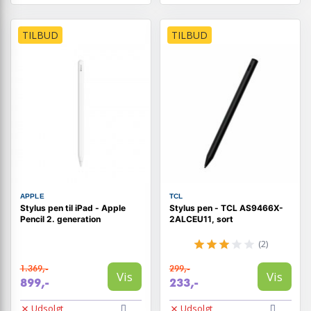
TILBUD
TILBUD
APPLE
TCL
Stylus pen til iPad - Apple
Stylus pen - TCL AS9466X-
Pencil 2. generation
2ALCEU11, sort
(2)
1.369,-
299,-
Vis
Vis
899,-
233,-
Udsolgt
Udsolgt