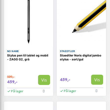
NO NAME
STAEDTLER
Stylus pen til tablet og mobil
Staedtler Noris digital jumbo
- ZAGG G2, grå
stylus - sort/gul
509,-
Vis
Vis
459,-
459,-
På lager
På lager