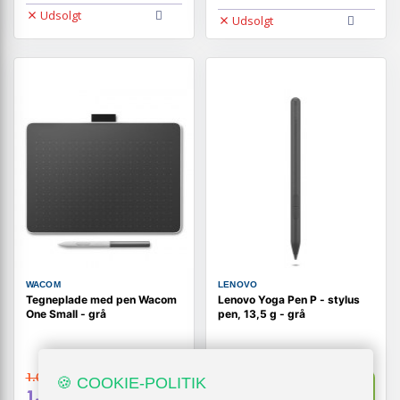
Udsolgt
Udsolgt
WACOM
LENOVO
Tegneplade med pen Wacom
Lenovo Yoga Pen P - stylus
One Small - grå
pen, 13,5 g - grå
1.099,-
359,-
🍪 COOKIE-POLITIK
Vis
Vis
1.079,-
349,-