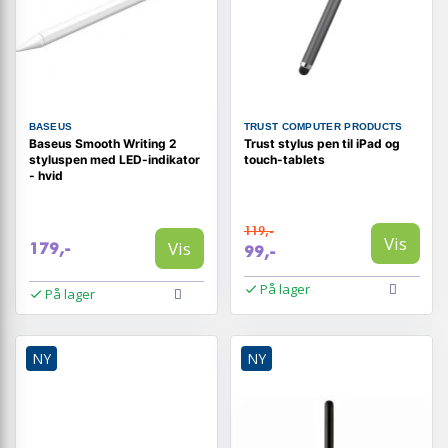
BASEUS
TRUST COMPUTER PRODUCTS
Baseus Smooth Writing 2
Trust stylus pen til iPad og
styluspen med LED-indikator
touch-tablets
- hvid
119,-
Vis
Vis
179,-
99,-
På lager
På lager
NY
NY