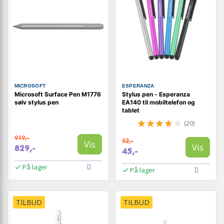
MICROSOFT
ESPERANZA
Microsoft Surface Pen M1776
Stylus pen - Esperanza
sølv stylus pen
EA140 til mobiltelefon og
tablet
(20)
919,-
52,-
Vis
Vis
829,-
45,-
På lager
På lager
TILBUD
TILBUD