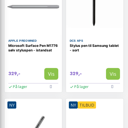
APPLE PREOWNED
DCS APS
Microsoft Surface Pen M1776
Stylus pen til Samsung tablet
sølv styluspen - istandsat
- sort
Vis
Vis
329,-
329,-
På lager
På lager
NY
NY
TILBUD