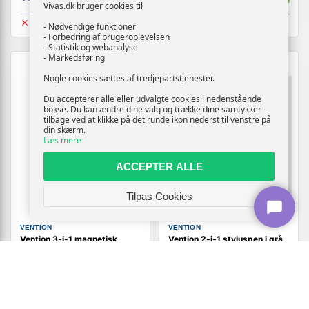
Vivas.dk bruger cookies til
Udsolgt
Udsolgt
- Nødvendige funktioner
- Forbedring af brugeroplevelsen
- Statistik og webanalyse
- Markedsføring
Nogle cookies sættes af tredjepartstjenester.
Du accepterer alle eller udvalgte cookies i nedenstående
bokse. Du kan ændre dine valg og trække dine samtykker
tilbage ved at klikke på det runde ikon nederst til venstre på
din skærm.
Læs mere
ACCEPTER ALLE
Tilpas Cookies
VENTION
VENTION
Vention 3-i-1 magnetisk
Vention 2‑i‑1 styluspen i grå
stylus - hvid
aluminiumslegering
179,-
169,-
Vis
Vis