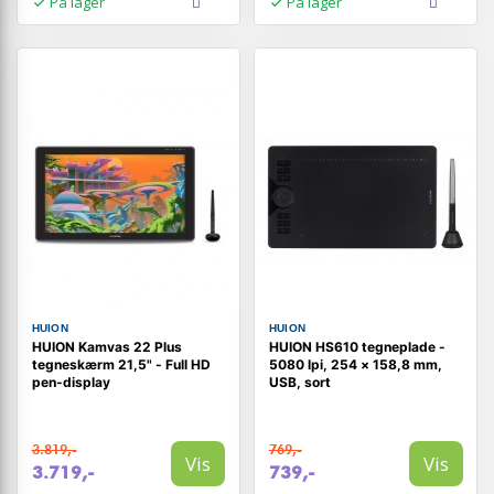
På lager
På lager
HUION
HUION
HUION Kamvas 22 Plus
HUION HS610 tegneplade -
tegneskærm 21,5" - Full HD
5080 lpi, 254 × 158,8 mm,
pen-display
USB, sort
3.819,-
769,-
Vis
Vis
3.719,-
739,-