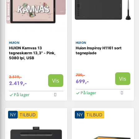
HUION
HUION
HUION Kamvas 13
Huion Inspiroy H1161 sort
tegneskærm 13,3" - Pink,
tegneplade
5080 lpi, USB
709,-
2.519,-
Vis
Vis
699,-
2.419,-
På lager
På lager
NY
TILBUD
NY
TILBUD