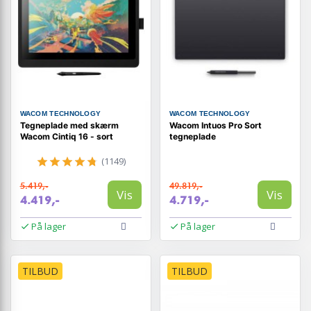
WACOM TECHNOLOGY
WACOM TECHNOLOGY
Tegneplade med skærm
Wacom Intuos Pro Sort
Wacom Cintiq 16 - sort
tegneplade
(1149)
5.419,-
49.819,-
Vis
Vis
4.419,-
4.719,-
På lager
På lager
TILBUD
TILBUD