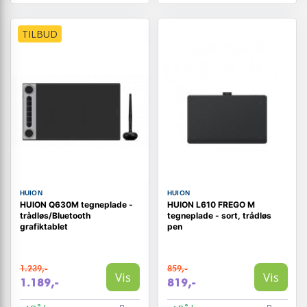
TILBUD
HUION
HUION
HUION Q630M tegneplade -
HUION L610 FREGO M
trådløs/Bluetooth
tegneplade - sort, trådløs
grafiktablet
pen
1.239,-
859,-
Vis
Vis
1.189,-
819,-