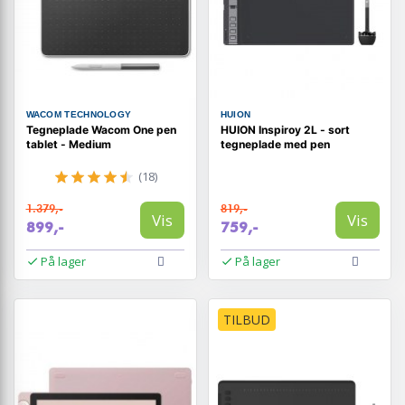
WACOM TECHNOLOGY
HUION
Tegneplade Wacom One pen
HUION Inspiroy 2L - sort
tablet - Medium
tegneplade med pen
(18)
1.379,-
819,-
Vis
Vis
899,-
759,-
På lager
På lager
TILBUD