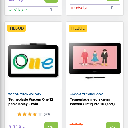
Udsolgt
På lager
TILBUD
TILBUD
WACOM TECHNOLOGY
WACOM TECHNOLOGY
Tegneplade Wacom One 12
Tegneplade med skærm
pen display - hvid
Wacom Cintiq Pro 16 (sort)
(84)
16.919,-
Vis
Vis
3.119,-