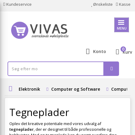
Kundeservice
Ønskeliste
Kasse
MENU
0
Konto
Kurv
Elektronik
Computer og Software
Computeru
Tegneplader
Oplev det kreative potentiale med vores udvalg af
tegneplader
, der er designet til både professionelle og