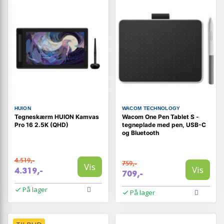
HUION
WACOM TECHNOLOGY
Tegneskærm HUION Kamvas
Wacom One Pen Tablet S -
Pro 16 2.5K (QHD)
tegneplade med pen, USB-C
og Bluetooth
4.519,-
759,-
Vis
Vis
4.319,-
709,-
På lager
På lager