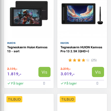
HUION
HUION
Tegneskærm Huion Kamvas
Tegneskærm HUION Kamvas
13 - sort
Pro 13 2.5K (QHD+)
(25)
2.119,-
3.219,-
Vis
Vis
1.819,-
3.019,-
På lager
På lager
TILBUD
TILBUD