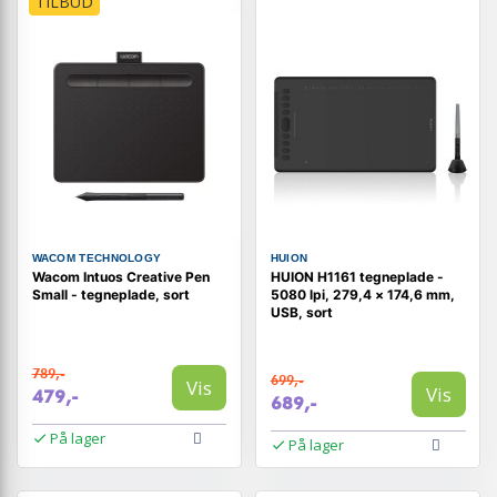
TILBUD
WACOM TECHNOLOGY
HUION
Wacom Intuos Creative Pen
HUION H1161 tegneplade -
Small - tegneplade, sort
5080 lpi, 279,4 × 174,6 mm,
USB, sort
789,-
699,-
Vis
Vis
479,-
689,-
På lager
På lager