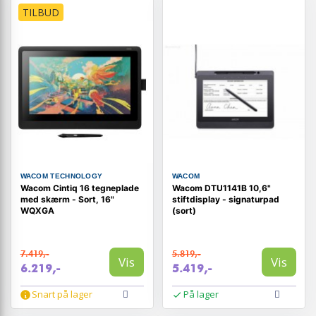
TILBUD
WACOM TECHNOLOGY
WACOM
Wacom Cintiq 16 tegneplade
Wacom DTU1141B 10,6"
med skærm - Sort, 16"
stiftdisplay - signaturpad
WQXGA
(sort)
7.419,-
5.819,-
Vis
Vis
6.219,-
5.419,-
Snart på lager
På lager