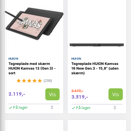
HUION
HUION
Tegneplade med skærm
Tegneplade HUION Kamvas
HUION Kamvas 13 (Gen 3) -
16 New Gen.3 - 15,8" (uden
sort
skærm)
(206)
3.619,-
Vis
Vis
2.119,-
3.519,-
På lager
På lager