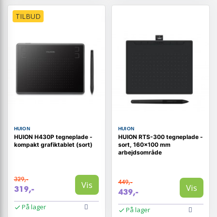
TILBUD
HUION
HUION
HUION H430P tegneplade -
HUION RTS-300 tegneplade -
kompakt grafiktablet (sort)
sort, 160×100 mm
arbejdsområde
329,-
449,-
Vis
Vis
319,-
439,-
På lager
På lager