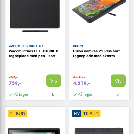
WACOM TECHNOLOGY
HUION
Wacom Intuos CTL-6100K-B
Huion Kamvas 22 Plus sort
tegneplade med pen - sort
tegneplade med skærm
769,-
4.819,-
Vis
Vis
759,-
4.219,-
På lager
På lager
TILBUD
NY
TILBUD