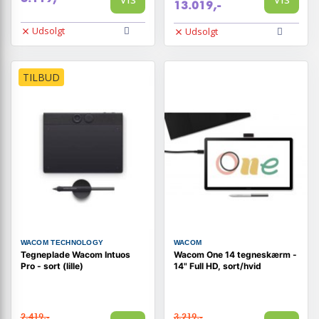
13.019,-
Udsolgt
Udsolgt
TILBUD
WACOM TECHNOLOGY
WACOM
Tegneplade Wacom Intuos
Wacom One 14 tegneskærm -
Pro - sort (lille)
14" Full HD, sort/hvid
2.419,-
3.219,-