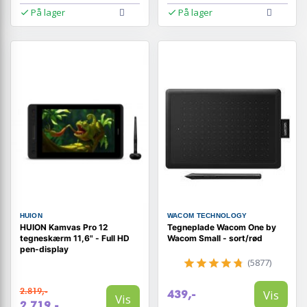
På lager
På lager
HUION
WACOM TECHNOLOGY
HUION Kamvas Pro 12
Tegneplade Wacom One by
tegneskærm 11,6" - Full HD
Wacom Small - sort/rød
pen-display
(5877)
2.819,-
Vis
439,-
Vis
2.719,-