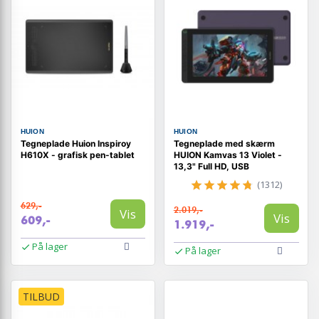
HUION
HUION
Tegneplade Huion Inspiroy
Tegneplade med skærm
H610X - grafisk pen-tablet
HUION Kamvas 13 Violet -
13,3" Full HD, USB
(1312)
629,-
2.019,-
Vis
Vis
609,-
1.919,-
På lager
På lager
TILBUD