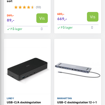
sort
(93)
689,-
269,-
Vis
Vis
669,-
89,-
På lager
På lager
LINDY
MANHATTAN
USB-C/A dockingstation
USB-C dockingstation 12‑i‑1