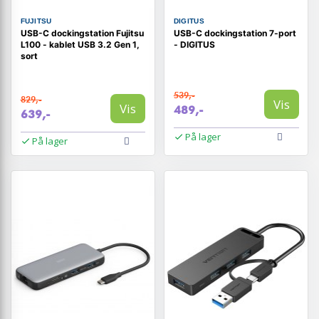
FUJITSU
DIGITUS
USB-C dockingstation Fujitsu
USB-C dockingstation 7-port
L100 - kablet USB 3.2 Gen 1,
- DIGITUS
sort
539,-
829,-
Vis
Vis
489,-
639,-
På lager
På lager