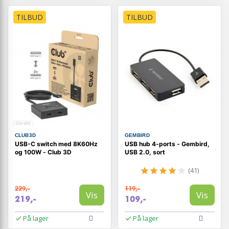
TILBUD
TILBUD
CLUB3D
GEMBIRD
USB-C switch med 8K60Hz
USB hub 4-ports - Gembird,
og 100W - Club 3D
USB 2.0, sort
(41)
229,-
119,-
Vis
Vis
219,-
109,-
På lager
På lager