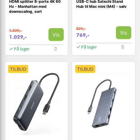
HDMI splitter 8-porte 4K 60
USB-C hub Satechi Stand
Hz - Manhattan med
Hub til Mac mini (M4) - sølv
downscaling, sort
829,-
1.039,-
Vis
Vis
769,-
1.029,-
På lager
På lager
TILBUD
TILBUD