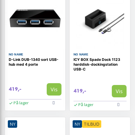
NO NAME
NO NAME
D-Link DUB-1340 sort USB-
ICY BOX Spade Dock 1123
hub med 4 porte
harddisk-dockingstation
USB-C
Vis
419,-
Vis
419,-
På lager
På lager
NY
NY
TILBUD