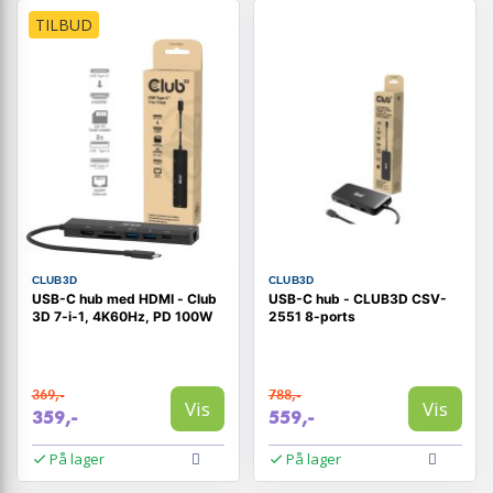
TILBUD
CLUB3D
CLUB3D
USB-C hub med HDMI - Club
USB-C hub - CLUB3D CSV-
3D 7-i-1, 4K60Hz, PD 100W
2551 8-ports
369,-
788,-
Vis
Vis
359,-
559,-
På lager
På lager