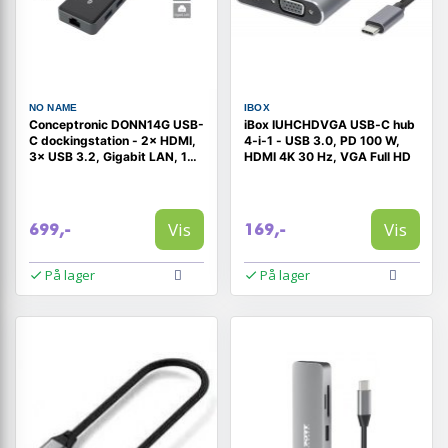
NO NAME
IBOX
Conceptronic DONN14G USB-
iBox IUHCHDVGA USB‑C hub
C dockingstation - 2× HDMI,
4‑i‑1 - USB 3.0, PD 100 W,
3× USB 3.2, Gigabit LAN, 100
HDMI 4K 30 Hz, VGA Full HD
W PD - Grå
Vis
Vis
699,-
169,-
På lager
På lager