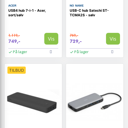
ACER
NO NAME
USB4 hub 7-i-1 - Acer,
USB-C hub Satechi ST-
sort/sølv
TCMA2S - sølv
1.119,-
769,-
Vis
Vis
749,-
729,-
På lager
På lager
TILBUD