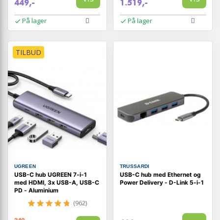
449,-
1.519,-
På lager
På lager
TILBUD
UGREEN
TRUSSARDI
USB-C hub UGREEN 7-i-1
USB-C hub med Ethernet og
med HDMI, 3x USB-A, USB-C
Power Delivery - D-Link 5-i-1
PD - Aluminium
(962)