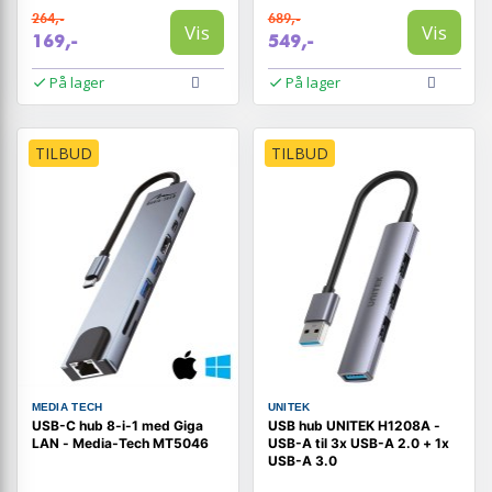
264,-
689,-
Vis
Vis
169,-
549,-
På lager
På lager
TILBUD
TILBUD
MEDIA TECH
UNITEK
USB-C hub 8-i-1 med Giga
USB hub UNITEK H1208A -
LAN - Media‑Tech MT5046
USB-A til 3x USB-A 2.0 + 1x
USB-A 3.0