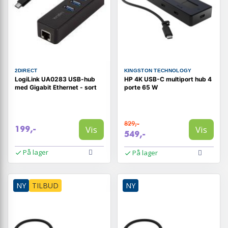
2DIRECT
KINGSTON TECHNOLOGY
LogiLink UA0283 USB-hub
HP 4K USB-C multiport hub 4
med Gigabit Ethernet - sort
porte 65 W
829,-
Vis
Vis
199,-
549,-
På lager
På lager
NY
TILBUD
NY