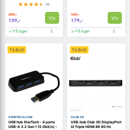
(4)
209,-
189,-
Vis
Vis
159,-
179,-
På lager
På lager
TILBUD
TILBUD
STARTECH.COM
CLUB 3D
USB hub StarTech - 4 porte
USB-hub Club 3D DisplayPort
USB-A 3.2 Gen 1 (5 Gbit/s) -
til Triple HDMI 8K 60 Hz