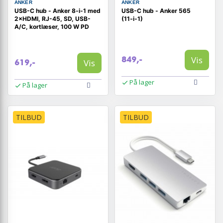
ANKER
ANKER
USB-C hub - Anker 8-i-1 med
USB-C hub - Anker 565
2×HDMI, RJ-45, SD, USB-
(11‑i‑1)
A/C, kortlæser, 100 W PD
Vis
849,-
Vis
619,-
På lager
På lager
TILBUD
TILBUD