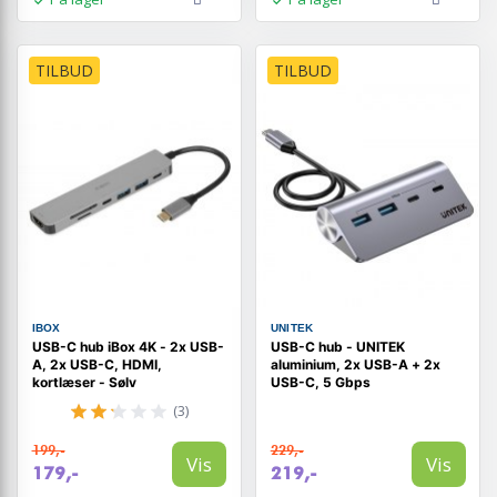
TILBUD
TILBUD
IBOX
UNITEK
USB-C hub iBox 4K - 2x USB-
USB-C hub - UNITEK
A, 2x USB-C, HDMI,
aluminium, 2x USB-A + 2x
kortlæser - Sølv
USB-C, 5 Gbps
(3)
199,-
229,-
Vis
Vis
179,-
219,-