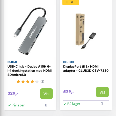
TILBUD
DUDAO
CLUB3D
USB-C hub - Dudao A15H 6-
DisplayPort til 3x HDMI
i-1 dockingstation med HDMI,
adapter - CLUB3D CSV-7330
SD/microSD
(3)
Vis
529,-
Vis
329,-
På lager
På lager