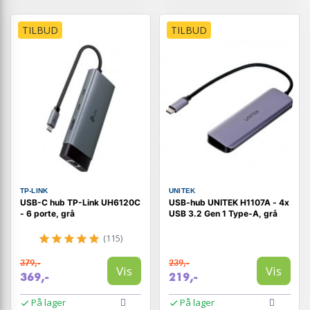
TILBUD
TILBUD
TP-LINK
UNITEK
USB-C hub TP-Link UH6120C
USB‑hub UNITEK H1107A - 4x
- 6 porte, grå
USB 3.2 Gen 1 Type‑A, grå
(115)
379,-
239,-
Vis
Vis
369,-
219,-
På lager
På lager