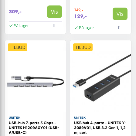
149,-
Vis
309,-
Vis
129,-
På lager
På lager
TILBUD
TILBUD
UNITEK
UNITEK
USB-hub 7-ports 5 Gbps -
USB hub 4-porte - UNITEK Y-
UNITEK H1209AGY01 (USB-
3089V01, USB 3.2 Gen 1, 1,2
A/USB-C)
m, sort