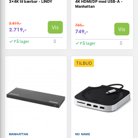
3x4K til bærbar - LINDY
4K HDMI/DP med USB‑A -
Manhattan
2.819,-
769,-
Vis
Vis
2.719,-
749,-
På lager
På lager
TILBUD
MANHATTAN
NO NAME