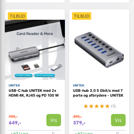
TILBUD
TILBUD
UNITEK
UNITEK
USB-C hub UNITEK med 2x
USB-hub 3.0 5 Gbit/s med 7
HDMI 4K, RJ45 og PD 100 W
porte og afbrydere - UNITEK
(1)
709,-
399,-
Vis
Vis
649,-
379,-
På lager
På lager