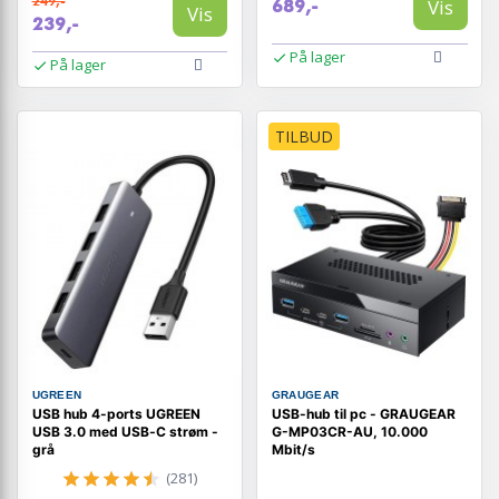
249,-
Vis
689,-
Vis
239,-
På lager
På lager
TILBUD
UGREEN
GRAUGEAR
USB hub 4-ports UGREEN
USB-hub til pc - GRAUGEAR
USB 3.0 med USB‑C strøm -
G-MP03CR-AU, 10.000
grå
Mbit/s
(281)