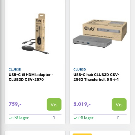
CLUB3D
CLUB3D
USB-C til HDMI adapter -
USB-C hub CLUB3D CSV-
CLUB3D CSV-2570
2563 Thunderbolt 5 5-i-1
Vis
Vis
759,-
2.019,-
På lager
På lager