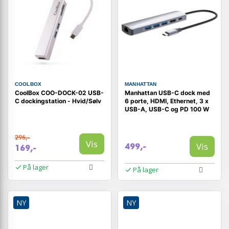
COOLBOX
MANHATTAN
CoolBox COO-DOCK-02 USB-
Manhattan USB-C dock med
C dockingstation - Hvid/Sølv
6 porte, HDMI, Ethernet, 3 x
USB-A, USB-C og PD 100 W
296,-
Vis
Vis
499,-
169,-
På lager
På lager
NY
NY