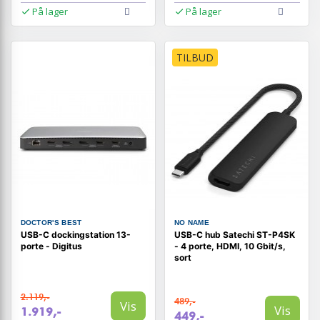
På lager
På lager
TILBUD
DOCTOR'S BEST
NO NAME
USB-C dockingstation 13-
USB-C hub Satechi ST-P4SK
porte - Digitus
- 4 porte, HDMI, 10 Gbit/s,
sort
2.119,-
489,-
Vis
Vis
1.919,-
449,-